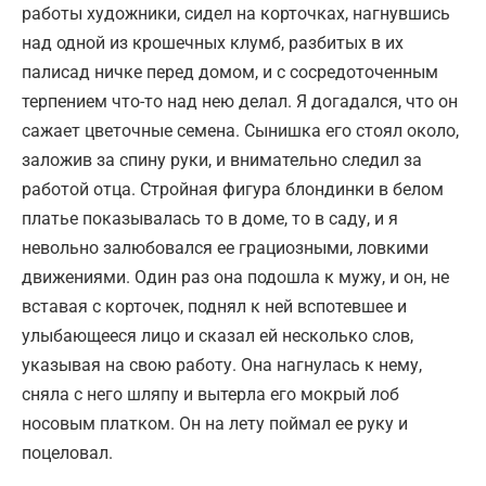
работы художники, сидел на корточках, нагнувшись
над одной из крошечных клумб, разбитых в их
палисад ничке перед домом, и с сосредоточенным
терпением что-то над нею делал. Я догадался, что он
сажает цветочные семена. Сынишка его стоял около,
заложив за спину руки, и внимательно следил за
работой отца. Стройная фигура блондинки в белом
платье показывалась то в доме, то в саду, и я
невольно залюбовался ее грациозными, ловкими
движениями. Один раз она подошла к мужу, и он, не
вставая с корточек, поднял к ней вспотевшее и
улыбаю­щееся лицо и сказал ей несколько слов,
указывая на свою работу. Она нагнулась к нему,
сняла с него шляпу и вытерла его мокрый лоб
носовым платком. Он на лету поймал ее руку и
поцеловал.