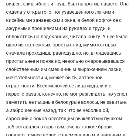
вишен, слив, яблок и груш, был напротив нашего. Она
сидела у открытого, полузавешенного легкими
кисейными занавесками окна, в белой кофточке с
ажурными прошивками на рукавах и груди, и,
облокотясь на подоконник, читала книгу. У нее было
одно из тех нежных, простых лиц, мимо которых
сначала проходишь равнодушно, но, вглядевшись
пристальнее и поняв их, невольно очаровываешься
свойственным им смешанным выражением ласки,
мечтательности и, может быть, затаенной
страстности. Всех мелочей ее лица издали и с
первого раза я, конечно, не мог разглядеть, но успел
заметить ее пышные белокурые волосы, не завитые,
а заброшенные назад, так что ее небольшой,
заросший с боков блестящим рыжеватым пушком
лоб оставался открытым; очень тонкие брови,
гораздо темнее волос, с насмешливым и наивным в