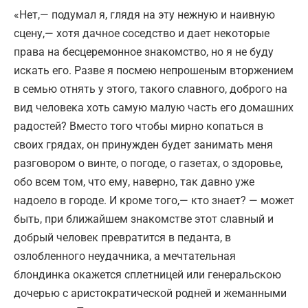
«Нет,— подумал я, глядя на эту нежную и наивную
сцену,— хотя дачное соседство и дает некоторые
права на бесцеремонное знакомство, но я не буду
искать его. Разве я посмею непрошеным вторжением
в семью отнять у этого, такого славного, доброго на
вид человека хоть самую малую часть его домашних
радостей? Вместо того чтобы мирно копаться в
своих грядах, он принужден будет занимать меня
разговором о винте, о погоде, о газетах, о здоровье,
обо всем том, что ему, наверно, так давно уже
надоело в городе. И кроме того,— кто знает? — может
быть, при ближайшем знакомстве этот славный и
добрый человек превратится в педанта, в
озлобленного неудачника, а мечтательная
блондинка окажется сплетницей или генеральскою
дочерью с аристократической родней и жеманными