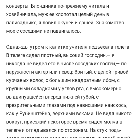
концерты. Блондинка по-прежнему читала и
хозяйничала, муж ее хлопотал целый день в
палисаднике, я ловил окуней и ершей. Знакомство
мое с соседями не подвигалось.
Однажды утром к калитке учителя подъехала телега.
В телеге сидел плотный, высокий господин,— я
никогда не видел его в числе соседских гостей,— по
наружности актер или певец: бритый, с целой гривой
курчавых волос, с большим квадратным лбом, с
крупными складками у углов рта, с высокомерно
выдвинувшейся вперед нижней губой, с
презрительными глазами под нависшими наискось,
как у Рубинштейна, верхними веками. Не видя никого
вокруг, приезжий некоторое время сидел молча в
телеге и оглядывался по сторонам. На стук подъ­