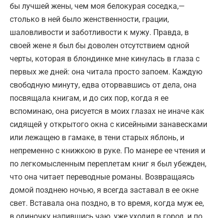
бы лучшей жены, чем моя белокурая соседка,—
столько в ней было женственности, грации,
шаловливости и заботливости к мужу. Правда, в
своей жене я был бы доволен отсутствием одной
черты, которая в блондинке мне кинулась в глаза с
первых же дней: она читала просто запоем. Каждую
свободную минуту, едва оторвавшись от дела, она
посвящала книгам, и до сих пор, когда я ее
вспоминаю, она рисуется в моих глазах не иначе как
сидящей у открытого окна с кисейными занавесками
или лежащею в гамаке, в тени старых яблонь, и
непременно с книжкою в руке. По манере ее чтения и
по легкомысленным переплетам книг я был убежден,
что она читает переводные романы. Возвращаясь
домой позднею ночью, я всегда заставал в ее окне
свет. Вставала она поздно, в то время, когда муж ее,
в одиночку напившись чаю, уже уходил в город, и по