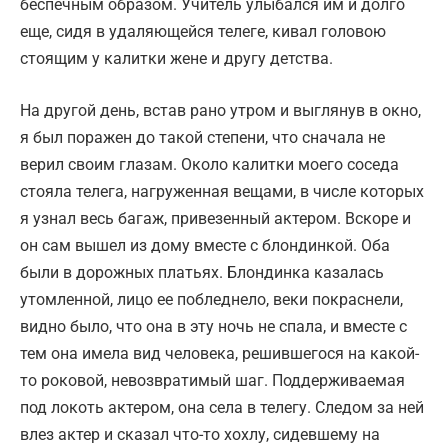
беспечным образом. Учитель улыбался им и долго
еще, сидя в удаляющейся телеге, кивал головою
стоящим у калитки жене и другу детства.
На другой день, встав рано утром и выглянув в окно,
я был поражен до такой степени, что сначала не
верил своим глазам. Около калитки моего соседа
стояла телега, нагруженная вещами, в числе которых
я узнал весь багаж, привезенный актером. Вскоре и
он сам вышел из дому вместе с блондинкой. Оба
были в дорожных платьях. Блондинка казалась
утомленной, лицо ее побледнело, веки покраснели,
видно было, что она в эту ночь не спала, и вместе с
тем она имела вид человека, решившегося на какой-
то роковой, невозвратимый шаг. Поддерживаемая
под локоть актером, она села в телегу. Следом за ней
влез актер и сказал что-то хохлу, сидевшему на