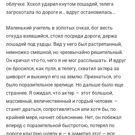
облучке. Хохол ударил кнутом лошадей, телега
загрохотала по дороге и… вдруг остановилась…
Маленький учитель в золотых очках, бог весть
откуда взявшийся, стоял посреди дороги, держа
лошадей под уздцы. Вид у него был растрепанный,
немножко смеш­ной, но чрезвычайно решительный.
Он кричал что-то, чего я не мог расслышать. И вдруг
он бросился, как пуля, в телегу, схватил актера за
шиворот и выкинул его на землю. Признаться, это
было поразительное зрелище. Но дальше было еще
страннее. Я ожидал, что актер — этот большой,
массивный, величественный и гордый человек —
станет драться, сопротивляться или хотя бы, по
крайней мере, начнет объяснение. Нет, он побежал
вперед с поразительной быстротою, потерял по
дороге круглую шляпу и — я заметил это! — все