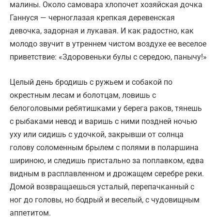
малины. Около самовара хлопочет хозяйская дочка
Ганнуся — черноглазая крепкая деревенская
девочка, задорная и лукавая. И как радостно, как
молодо звучит в утреннем чистом воздухе ее веселое
приветствие: «Здоровеньки булы с середою, панычу!»
Целый день бродишь с ружьем и собакой по
окрестным лесам и болотцам, ловишь с
белоголовыми ребятишками у берега раков, тянешь
с рыбаками невод и варишь с ними поздней ночью
уху или сидишь с удочкой, закрывши от солнца
голову соломенным брылем с полями в поларшина
шириною, и следишь пристально за поплавком, едва
видным в расплавленном и дрожащем серебре реки.
Домой возвращаешься усталый, перепачканный с
ног до головы, но бодрый и веселый, с чудовищным
аппетитом.