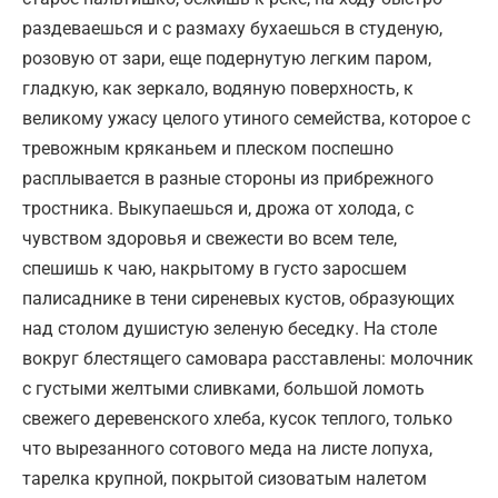
раздеваешься и с размаху бухаешься в студеную,
розовую от зари, еще подернутую легким паром,
гладкую, как зеркало, водяную поверхность, к
великому ужасу целого утиного семейства, ко­торое с
тревожным кряканьем и плеском поспешно
расплывается в разные стороны из прибрежного
тростника. Выкупаешься и, дрожа от холода, с
чувством здоровья и свежести во всем теле,
спешишь к чаю, накрытому в густо заросшем
палисаднике в тени сиреневых кустов, образующих
над столом душистую зеленую беседку. На столе
вокруг блестящего самовара расставлены: молочник
с густыми желтыми сливками, большой ломоть
свежего деревенского хлеба, кусок теплого, только
что вырезанного сотового меда на листе лопуха,
тарелка крупной, покрытой сизоватым налетом