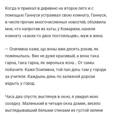
Когда я приехал в деревню на второе лето и с
помощью Ганнуси устраивал свою комнату, Ганнуся,
в числе прочих многочисленных новостей, объявила
мне, что напротив их хаты, у Комарихи, наняли
комнату «каких-то двох постояльцев», муж и жена.
— Осипивна каже, що воны вже десять рокив, як
поженылысь. Вин не дуже красивый, а вона така
гарна, така гарна, як зиронька ясна… От самы
побачите. Каже Осипивна, той пан десь там у городи
за учителя. Каждынь день по зализной дорози
издыть у город.
Часа два спустя, выглянув в окно, я увидел мою
соседку. Маленький в четыре окна домик, весело
выглядывавший белыми стенами из густой зелени