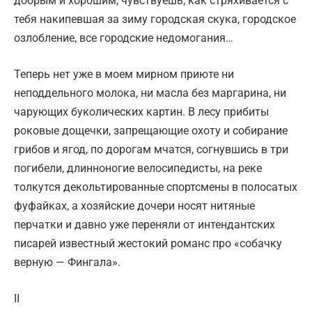
добрым и хорошим, чувствуешь, как стряхивается с
тебя накипевшая за зиму городская скука, городское
озлобление, все городские недомогания…
Теперь нет уже в моем мирном приюте ни
неподдельного молока, ни масла без маргарина, ни
чарующих буколических картин. В лесу прибиты
роковые дощечки, запрещающие охоту и собирание
грибов и ягод, по дорогам мчатся, согнувшись в три
погибели, длинноногие велосипедисты, на реке
толкутся декольтированные спортсмены в полосатых
фуфайках, а хозяйские дочери носят нитяные
перчатки и давно уже переняли от интендантских
писарей известный жестокий романс про «собачку
верную — Фингала».
II