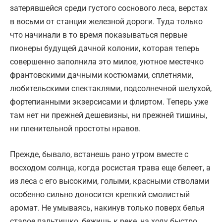
затерявшейся среди густого соснового леса, верстах
в восьми от станции железной дороги. Туда только
что начинали в то время показываться первые
пионеры будущей дачной колонии, которая теперь
совершенно заполнила это милое, уютное местечко
франтовскими дачными костюмами, сплетнями,
любительскими спектаклями, подсолнечной шелухой,
фортепианными экзерсисами и флиртом. Теперь уже
там нет ни прежней дешевизны, ни прежней тишины,
ни пленительной простоты нравов.
Прежде, бывало, встанешь рано утром вместе с
восходом солнца, когда росистая трава еще белеет, а
из леса с его высокими, голыми, красными стволами
особенно сильно доносится крепкий смолистый
аромат. Не умываясь, накинув только поверх белья
старое пальтишко, бежишь к реке, на ходу быстро