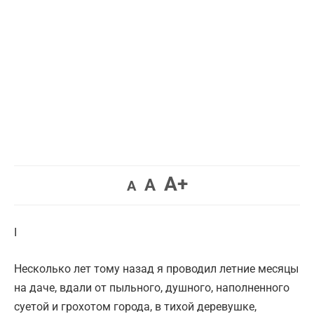
Увеличить
A+
Вернуть
Уменьшить
A
A
шрифт.
шрифт.
шрифт.
I
Несколько лет тому назад я проводил летние месяцы
на даче, вдали от пыльного, душного, наполненного
суетой и грохотом города, в тихой деревушке,