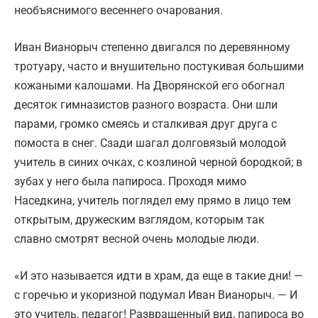
необъяснимого весеннего очарования.
Иван Вианорыч степенно двигался по деревянному
тротуару, часто и внушительно постукивая большими
кожаными калошами. На Дворянской его обогнал
десяток гимназистов разного возраста. Они шли
парами, громко смеясь и сталкивая друг друга с
помоста в снег. Сзади шагал долговязый молодой
учитель в синих очках, с козлиной черной бородкой; в
зубах у него была папироса. Проходя мимо
Наседкина, учитель поглядел ему прямо в лицо тем
открытым, дружеским взглядом, которым так
славно смотрят весной очень молодые люди.
«И это называется идти в храм, да еще в такие дни! —
с горечью и укоризной подумал Иван Вианорыч. — И
это учитель, педагог! Развращенный вид, папироса во