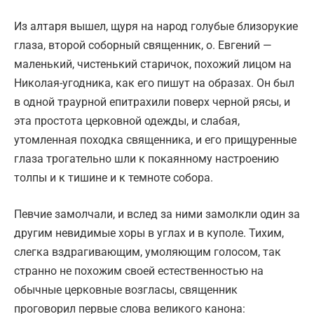
Из алтаря вышел, щуря на народ голубые близорукие
глаза, второй соборный священник, о. Евгений —
маленький, чистенький старичок, похожий лицом на
Николая-угодника, как его пишут на образах. Он был
в одной траурной епитрахили поверх черной рясы, и
эта простота церковной одежды, и слабая,
утомленная походка священника, и его прищуренные
глаза трогательно шли к покаянному настроению
толпы и к тишине и к темноте собора.
Певчие замолчали, и вслед за ними замолкли один за
другим невидимые хоры в углах и в куполе. Тихим,
слегка вздрагивающим, умоляющим голосом, так
странно не похожим своей естественностью на
обычные церковные возгласы, священник
проговорил первые слова великого канона: