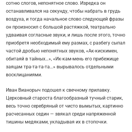
сотню слогов, непонятное слово. Изредка он
останавливался на секунду, чтобы набрать в грудь
воздуха, и тогда начальное слово следующей фразы
он произносил с большой растяжкой, театрально
удваивая согласные звуки, и лишь после этого, точно
приобретя необходимый ему размах, с разбегу сыпал
частой дробью непонятных звуков, «Ак-кискимен,
обитаяй в тайных…», «Ик-кам-мень его прибежище
заяцам тра-та-та-та…» вырывалось отдельными
восклицаниями.
Иван Вианорыч подошел к свечному прилавку.
Церковный староста благообразный тучный старик,
весь точно серебряный от чисто вымытых, картинно
расчесанных седин — звякал среди напряженной
тишины медяками, укладывая их в стопочки.