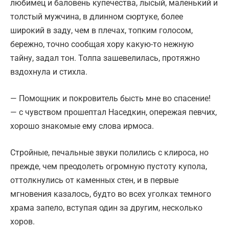
любимец и баловень купечества, лысый, маленький и
толстый мужчина, в длинном сюртуке, более
широкий в заду, чем в плечах, топким голосом,
бережно, точно сообщая хору какую-то нежную
тайну, задал тон. Толпа зашевелилась, протяжно
вздохнула и стихла.
— Помощник и покровитель бысть мне во спасение!
— с чувством прошептал Наседкин, опережая певчих,
хорошо знакомые ему слова ирмоса.
Стройные, печальные звуки полились с клироса, но
прежде, чем преодолеть огромную пустоту купола,
оттолкнулись от каменных стен, и в первые
мгновения казалось, будто во всех уголках темного
храма запело, вступая один за другим, несколько
хоров.