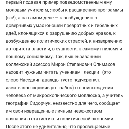
первый подавая пример подведомственным ему
молодым учителям, якобы к расширению программы
(sic!), а на самом деле — к возбуждению в
доверчивых умах юношей превратных и гибельных
идей, клонящихся к разрушению добрых нравов, к
возбуждению политических страстей, к низвержению
авторитета власти и, в сущности, к самому гнилому и
пошлому социализму. Так, вышеназванный
коллежский асессор Мирон Степанович Опимахов
находит нужным читать ученикам _лекции_ (это
слово Наседкин дважды густо подчеркнул,
язвительно скривив рот набок) о происхождении
человека от микроскопического моллюска, а учитель
географии Сидорчук, неизвестно для чего, сообщает
им свои извращенные личным невежеством
познания о статистике и политической экономии.
После этого не удивительно, что просвещаемые