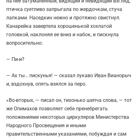
на нее затуманенный, видящий и невидящий взгляд,
птичка суетливо запрыгала по жердочкам, стуча
лапками. Наседкин нежно и протяжно свистнул.
Канарейка завертела хорошенькой хохлатой
головкой, наклоняя ее вниз и набок, и пискнула
вопросительно:
— Пи-и?
— Ах ты… пискунья! — сказал лукаво Иван Вианорыч
и, вздохнув, опять взялся за перо.
«Во-вторых, — писал он, тихонько шепча слова, — тот
же Опимахов позволяет себе пренебрегать
положениями некоторых циркуляров Министерства
Народного Просвещения и иными
правительственными указаниями, побуждая и сам