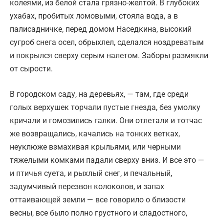
колеями, из белой стала грязно-желтой. В глубоких
ухабах, пробитых ломовыми, стояла вода, а в
палисадничке, перед домом Наседкина, высокий
сугроб снега осел, обрыхлел, сделался ноздреватым
и покрылся сверху серым налетом. Заборы размякли
от сырости.
В городском саду, на деревьях, — там, где среди
голых верхушек торчали пустые гнезда, без умолку
кричали и гомозились галки. Они отлетали и тотчас
же возвращались, качались на тонких ветках,
неуклюже взмахивая крыльями, или черными
тяжелыми комками падали сверху вниз. И все это —
и птичья суета, и рыхлый снег, и печальный,
задумчивый перезвон колоколов, и запах
оттаивающей земли — все говорило о близости
весны, все было полно грустного и сладостного,