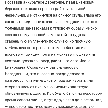
Поставив аккуратное двоеточие, Иван Вианорыч
бережно положил перо на край хрустальной
чернильницы и откинулся на спинку стула. Глаза его,
ласково глядя поверх очков, переходили от окон с
тюлевыми занавесками к угловому образу, мирно
освещенному розовой лампадкой, оттуда на
старенькую, купленную по случаю, но прочную
мебель зеленого репса, потом на блестящий
восковым глянцем пол и на мохнатый, сшитый из
пестрых кусочков ковер, работы самого Ивана
Вианорыча. Сколько уж раз случалось с
Наседкиным, что внезапно, среди делового
разговора, или очнувшись от задумчивости, или
оторвавшись от письма, он испытывал тихую
обновленную радость. Как будто бы он на некоторое
время совсем забыл, а тут вдруг взял да и вспомнил,
— про свою честную, всеми уважаемую, светлую,