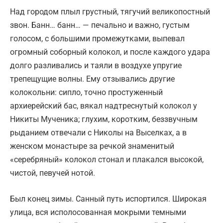
Над городом плыл грустный, тягучий великопостный
звон. Банн… банн… — печально и важно, густым
голосом, с большими промежутками, выпевал
огромный соборный колокол, и после каждого удара
долго разливались и таяли в воздухе упругие
трепещущие волны. Ему отзывались другие
колокольни: сипло, точно простуженный
архиерейский бас, вякал надтреснутый колокол у
Никиты Мученика; глухим, коротким, беззвучным
рыданием отвечали с Николы на Выселках, а в
женском монастыре за речкой знаменитый
«серебряный» колокол стонал и плакался высокой,
чистой, певучей нотой.
Был конец зимы. Санный путь испортился. Широкая
улица, вся исполосованная мокрыми темными