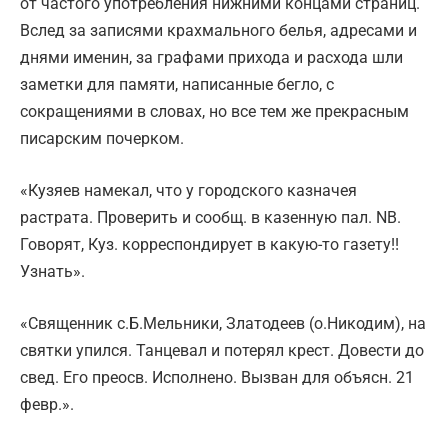
от частого употребления нижними концами страниц.
Вслед за записями крахмального белья, адресами и
днями именин, за графами прихода и расхода шли
заметки для памяти, написанные бегло, с
сокращениями в словах, но все тем же прекрасным
писарским почерком.
«Кузяев намекал, что у городского казначея
растрата. Проверить и сообщ. в казенную пал. NB.
Говорят, Куз. корреспондирует в какую-то газету!!
Узнать».
«Священник с.Б.Мельники, Златодеев (о.Никодим), на
святки упился. Танцевал и потерял крест. Довести до
свед. Его преосв. Исполнено. Вызван для объясн. 21
февр.».