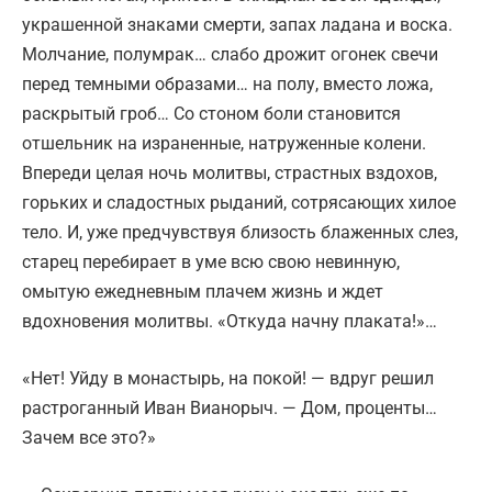
украшенной знаками смерти, запах ладана и воска.
Молчание, полумрак… слабо дрожит огонек свечи
перед темными образами… на полу, вместо ложа,
раскрытый гроб… Со стоном боли становится
отшельник на израненные, натруженные колени.
Впереди целая ночь молитвы, страстных вздохов,
горьких и сладостных рыданий, сотрясающих хилое
тело. И, уже предчувствуя близость блаженных слез,
старец перебирает в уме всю свою невинную,
омытую ежедневным плачем жизнь и ждет
вдохновения молитвы. «Откуда начну плаката!»…
«Нет! Уйду в монастырь, на покой! — вдруг решил
растроганный Иван Вианорыч. — Дом, проценты…
Зачем все это?»