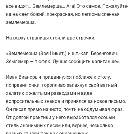
все видят… Землемерша… Ага! Это самое. Пожалуйте-
ка на свет божий, прекрасная, но легкомысленная
землемерша.
На верху страницы стояли две строчки:
«Землемерша (Зоя Никит.) и шт.-кап. Беренгович.
Землемер — тюфяк. Лучше сообщить капитанше».
Иван Вианорыч придвинулся поближе к столу,
поправил очки, торопливо запахнул свой ватный
халатик с желтыми разводами и виде
вопросительных знаков и принялся за новое письмо.
Он писал прямо начисто, почти не обдумывая фраз.
От долгой практики у него выработался особый
стиль анонимных писем или, вернее, несколько
разных стилей, так как обращение к