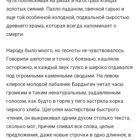
чуть поблескивая на ризах и на острых концах
золотых сияний. Пахло ладаном, свечной гарью и
еще той особенной холодной, подвальной сыростью
древнего храма, которая всегда напоминает о
смерти.
Народу было много, но тесноты не чувствовалось.
Говорили шепотом и точно с боязнью, кашляли
осторожно, и каждый звук гулко и широко отдавался
под огромными каменными сводами. На левом
клиросе молодой лабазник Бардыгин читал часы
громким и таким ненатуральным, задавленным
голосом, как будто в горле у пего застряла корка
черного хлеба. Щеголяя мастерством быстрого
чтения, он выкрикивал одним духом столько текста,
сколько мог, причем сливал все слова, целые
предложения, даже новые строчки в одно длинное, в