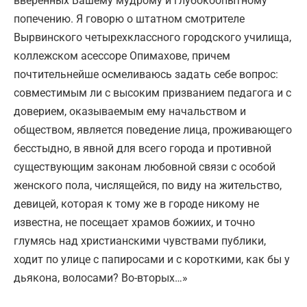
вверенных Вашему мудрому и глубокоопытному
попечению. Я говорю о штатном смотрителе
Вырвинского четырехклассного городского училища,
коллежском асессоре Опимахове, причем
почтительнейше осмеливаюсь задать себе вопрос:
совместимым ли с высоким призванием педагога и с
доверием, оказываемым ему начальством и
обществом, является поведение лица, проживающего
бесстыдно, в явной для всего города и противной
существующим законам любовной связи с особой
женского пола, числящейся, по виду на жительство,
девицей, которая к тому же в городе никому не
известна, не посещает храмов божиих, и точно
глумясь над христианскими чувствами публики,
ходит по улице с папиросами и с короткими, как бы у
дьякона, волосами? Во-вторых…»