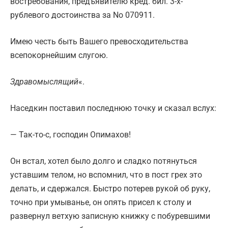
востребования, предъявителю кред. бил. 3-х-
рублевого достоинства за No 070911.
Имею честь быть Вашего превосходительства
всепокорнейшим слугою.
Здравомыслящий
«.
Наседкин поставил последнюю точку и сказал вслух:
— Так-то-с, господин Опимахов!
Он встал, хотел было долго и сладко потянуться
уставшим телом, но вспомнил, что в пост грех это
делать, и сдержался. Быстро потерев рукой об руку,
точно при умыванье, он опять присел к столу и
развернул ветхую записную книжку с побуревшими