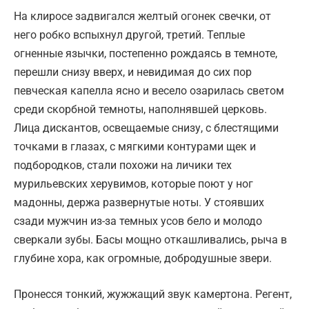
На клиросе задвигался желтый огонек свечки, от
него робко вспыхнул другой, третий. Теплые
огненные язычки, постепенно рождаясь в темноте,
перешли снизу вверх, и невидимая до сих пор
певческая капелла ясно и весело озарилась светом
среди скорбной темноты, наполнявшей церковь.
Лица дискантов, освещаемые снизу, с блестящими
точками в глазах, с мягкими контурами щек и
подбородков, стали похожи на личики тех
мурильевских херувимов, которые поют у ног
мадонны, держа развернутые ноты. У стоявших
сзади мужчин из-за темных усов бело и молодо
сверкали зубы. Басы мощно откашливались, рыча в
глубине хора, как огромные, добродушные звери.
Пронесся тонкий, жужжащий звук камертона. Регент,