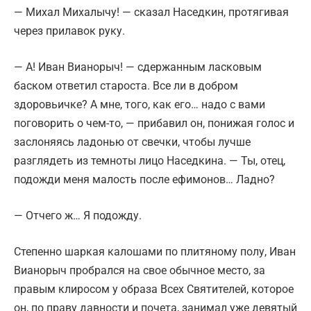
— Михал Михалычу! — сказал Наседкин, протягивая
через прилавок руку.
— А! Иван Вианорыч! — сдержанным ласковым
баском ответил староста. Все ли в добром
здоровьичке? А мне, того, как его… надо с вами
поговорить о чем-то, — прибавил он, понижая голос и
заслоняясь ладонью от свечки, чтобы лучше
разглядеть из темноты лицо Наседкина. — Ты, отец,
подожди меня малость после ефимонов… Ладно?
— Отчего ж… Я подожду.
Степенно шаркая калошами по плитяному полу, Иван
Вианорыч пробрался на свое обычное место, за
правым клиросом у образа Всех Святителей, которое
он, по праву давности и почета, занимал уже девятый