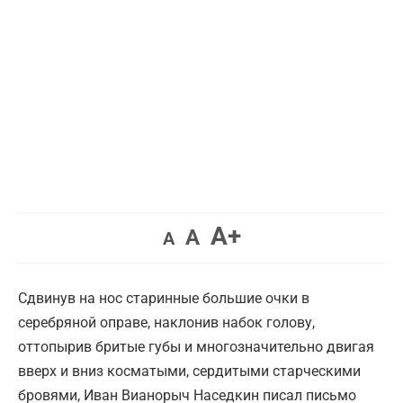
Увеличить
A+
Вернуть
Уменьшить
A
A
шрифт.
шрифт.
шрифт.
Сдвинув на нос старинные большие очки в
серебряной оправе, наклонив набок голову,
оттопырив бритые губы и многозначительно двигая
вверх и вниз косматыми, сердитыми старческими
бровями, Иван Вианорыч Наседкин писал письмо