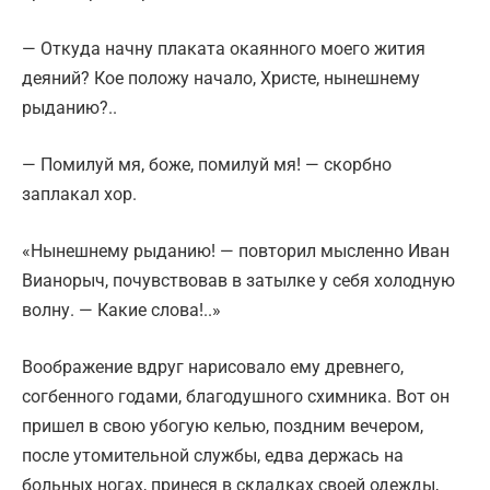
— Откуда начну плаката окаянного моего жития
деяний? Кое положу начало, Христе, нынешнему
рыданию?..
— Помилуй мя, боже, помилуй мя! — скорбно
заплакал хор.
«Нынешнему рыданию! — повторил мысленно Иван
Вианорыч, почувствовав в затылке у себя холодную
волну. — Какие слова!..»
Воображение вдруг нарисовало ему древнего,
согбенного годами, благодушного схимника. Вот он
пришел в свою убогую келью, поздним вечером,
после утомительной службы, едва держась на
больных ногах, принеся в складках своей одежды,