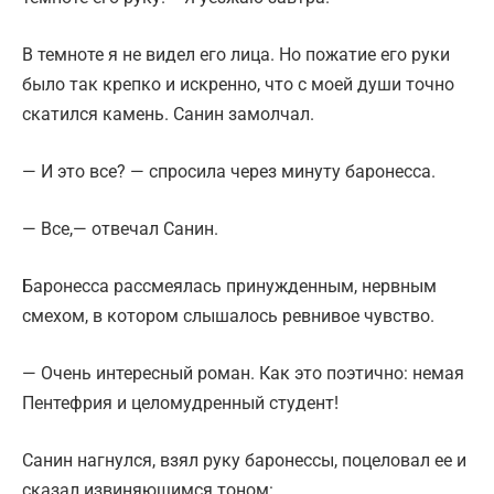
В темноте я не видел его лица. Но пожатие его руки
было так крепко и искренно, что с моей души точно
скатился камень. Санин замолчал.
— И это все? — спросила через минуту баронесса.
— Все,— отвечал Санин.
Баронесса рассмеялась принужденным, нервным
смехом, в котором слышалось ревнивое чувство.
— Очень интересный роман. Как это поэтично: немая
Пентефрия и целомудренный студент!
Санин нагнулся, взял руку баронессы, поцеловал ее и
сказал извиняющимся тоном: