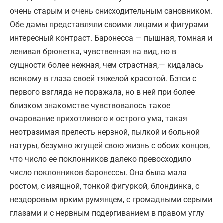
очень старым и очень снисходительным сановником.
Обе дамы представляли своими лицами и фигурами
интересный контраст. Баронесса — пышная, томная и
ленивая брюнетка, чувственная на вид, но в
сущности более нежная, чем страстная,— кидалась
всякому в глаза своей тяжелой красотой. Бэтси с
первого взгляда не поражала, но в ней при более
близком знакомстве чувствовалось такое
очарование прихотливого и острого ума, такая
неотразимая прелесть нервной, пылкой и больной
натуры, безумно жгущей свою жизнь с обоих концов,
что число ее поклонников далеко превосходило
число поклонников баронессы. Она была мала
ростом, с изящной, тонкой фигуркой, блондинка, с
нездоровым ярким румянцем, с громадными серыми
глазами и с нервным подергиванием в правом углу