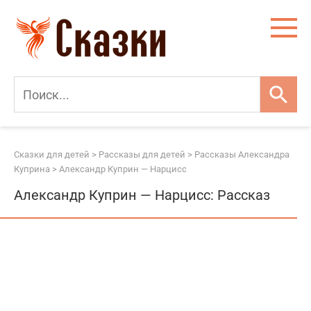
Перейти
к
контенту
Сказки для детей
>
Рассказы для детей
>
Рассказы Александра
Куприна
>
Александр Куприн — Нарцисс
Александр Куприн — Нарцисс: Рассказ