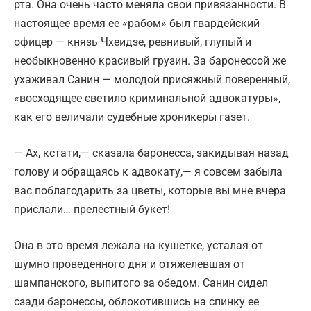
рта. Она очень часто меняла свои привязанности. В
настоящее время ее «рабом» был гвардейский
офицер — князь Чхеидзе, ревнивый, глупый и
необыкновенно красивый грузин. За баронессой же
ухаживал Санин — молодой присяжный поверенный,
«восходящее светило криминальной адвокатуры»,
как его величали судебные хроникеры газет.
— Ах, кстати,— сказала баронесса, закидывая назад
голову и обращаясь к адвокату,— я совсем забыла
вас поблагодарить за цветы, которые вы мне вчера
прислали… прелестный букет!
Она в это время лежала на кушетке, усталая от
шумно проведенного дня и отяжелевшая от
шампанского, выпитого за обедом. Санин сидел
сзади баронессы, облокотившись на спинку ее