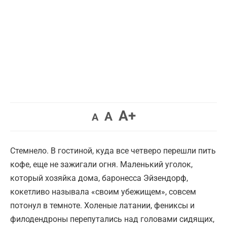
Увеличить
A+
Вернуть
Уменьшить
A
A
шрифт.
шрифт.
шрифт.
Стемнело. В гостиной, куда все четверо перешли пить
кофе, еще не зажигали огня. Маленький уголок,
который хозяйка дома, баронесса Эйзендорф,
кокетливо называла «своим убежищем», совсем
потонул в темноте. Холеные латании, фениксы и
филодендроны перепутались над головами сидящих,