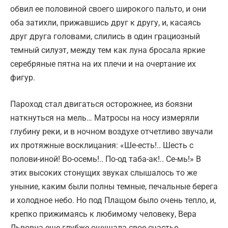
обвил ее половиной своего широкого пальто, и они
оба затихли, прижавшись друг к другу, и, касаясь
друг друга головами, слились в один грациозный
темный силуэт, между тем как луна бросала яркие
серебряные пятна на их плечи и на очертание их
фигур.
Пароход стал двигаться осторожнее, из боязни
наткнуться на мель… Матросы на носу измеряли
глубину реки, и в ночном воздухе отчетливо звучали
их протяжные восклицания: «Ше-есть!.. Шесть с
полови-иной! Во-осемь!.. По-од таба-ак!.. Се-мь!» В
этих высоких стонущих звуках слышалось то же
уныние, каким были полны темные, печальные берега
и холодное небо. Но под Плащом было очень тепло, и,
крепко прижимаясь к любимому человеку, Вера
Львовна еще глубже ощущала свое счастье.