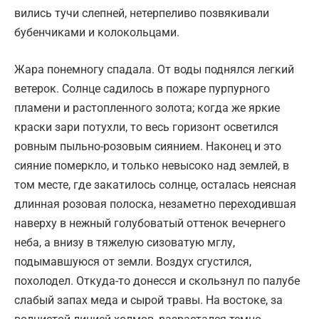
вились тучи слепней, нетерпеливо позвякивали
бубенчиками и колокольцами.
Жара понемногу спадала. От воды поднялся легкий
ветерок. Солнце садилось в пожаре пурпурного
пламени и растопленного золота; когда же яркие
краски зари потухли, то весь горизонт осветился
ровным пыльно-розовым сиянием. Наконец и это
сияние померкло, и только невысоко над землей, в
том месте, где закатилось солнце, осталась неясная
длинная розовая полоска, незаметно переходившая
наверху в нежный голубоватый оттенок вечернего
неба, а внизу в тяжелую сизоватую мглу,
подымавшуюся от земли. Воздух сгустился,
похолодел. Откуда-то донесся и скользнул по палубе
слабый запах меда и сырой травы. На востоке, за