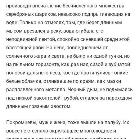
производя впечатление бесчисленного множества
серебряных шариков, невысоко подпрыгивающих на
воде. Только на отмелях, там, где берег длинным
мысом врезался в реку, вода огибала его
неподвижной лентой, спокойно синевшей среди этой
блестящей ряби. На небе, побледневшем от
солнечного жара и света, не было ни одной тучки, но
на пыльном горизонте, как раз над сизой и зубчатой
полосой дальнего леса, кое-где протянулись тонкие
белые облачка, отливавшие по краям, как мазки
расплавленного металла. Черный дым, не подымаясь
над низкой закоптелой трубой, стлался за пароходом
длинным грязным хвостом.
Покромцевы, муж и жена, тоже вышли на палубу. Их
вовсе не стесняло окружавшее многолюдное и