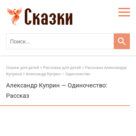
Перейти
к
контенту
Сказки для детей
>
Рассказы для детей
>
Рассказы Александра
Куприна
>
Александр Куприн — Одиночество
Александр Куприн — Одиночество:
Рассказ