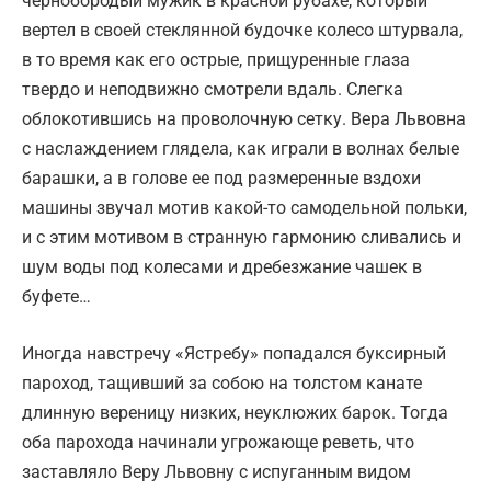
чернобородый мужик в красной рубахе, который
вертел в своей стеклянной будочке колесо штурвала,
в то время как его острые, прищуренные глаза
твердо и неподвижно смотрели вдаль. Слегка
облокотившись на проволочную сетку. Вера Львовна
с наслаждением глядела, как играли в волнах белые
барашки, а в голове ее под размеренные вздохи
машины звучал мотив какой-то самодельной польки,
и с этим мотивом в странную гармонию сливались и
шум воды под колесами и дребезжание чашек в
буфете…
Иногда навстречу «Ястребу» попадался буксирный
пароход, тащивший за собою на толстом канате
длинную вереницу низких, неуклюжих барок. Тогда
оба парохода начинали угрожающе реветь, что
заставляло Веру Львовну с испуганным видом