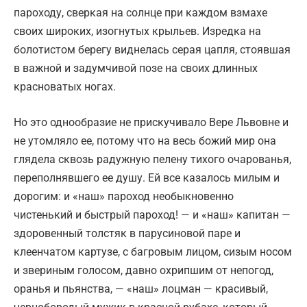
пароходу, сверкая на солнце при каждом взмахе
своих широких, изогнутых крыльев. Изредка на
болотистом берегу виднелась серая цапля, стоявшая
в важной и задумчивой позе на своих длинных
красноватых ногах.
Но это однообразие не прискучивало Вере Львовне и
не утомляло ее, потому что на весь божий мир она
глядела сквозь радужную пелену тихого очарованья,
переполнявшего ее душу. Ей все казалось милым и
дорогим: и «наш» пароход необыкновенно
чистенький и быстрый пароход! — и «наш» капитан —
здоровенный толстяк в парусиновой паре и
клеенчатом картузе, с багровым лицом, сизым носом
и звериным голосом, давно охрипшим от непогод,
оранья и пьянства, — «наш» лоцман — красивый,