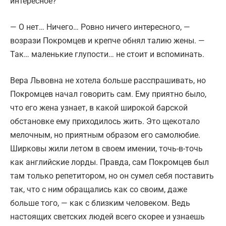
интересное?
— О нет… Ничего… Ровно ничего интересного, —
возрази Покромцев и крепче обнял талию жены. —
Так… маленькие глупости… не стоит и вспоминать.
Вера Львовна не хотела больше расспрашивать, но
Покромцев начал говорить сам. Ему приятно было,
что его жена узнает, в какой широкой барской
обстановке ему приходилось жить. Это щекотало
мелочным, но приятным образом его самолюбие.
Ширковы жили летом в своем имении, точь-в-точь
как английские лорды. Правда, сам Покромцев был
там только репетитором, но он сумел себя поставить
так, что с ним обращались как со своим, даже
больше того, — как с близким человеком. Ведь
настоящих светских людей всего скорее и узнаешь