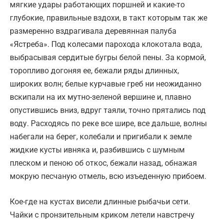
мягкие удары работающих поршней и какие-то
глубокие, правильные вздохи, в такт которым так же
размеренно вздрагивала деревянная палуба
«Ястреба». Под колесами парохода клокотала вода,
выбрасывая сердитые бугры белой пены. За кормой,
торопливо догоняя ее, бежали ряды длинных,
широких волн; белые курчавые греб ни неожиданно
вскипали на их мутно-зеленой вершине и, плавно
опустившись вниз, вдруг таяли, точно прятались под
воду. Расходясь по реке все шире, все дальше, волны
набегали на берег, колебали и пригибали к земле
жидкие кусты ивняка и, разбившись с шумным
плеском и пеною об откос, бежали назад, обнажая
мокрую песчаную отмель, всю изъеденную прибоем.
Кое-где на кустах висели длинные рыбачьи сети.
Чайки с пронзительным криком летели навстречу