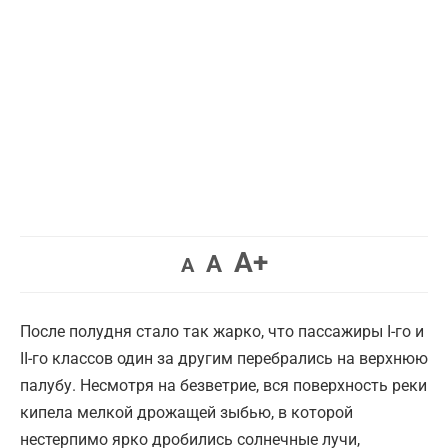
Увеличить
A+
Вернуть
Уменьшить
A
A
шрифт.
шрифт.
шрифт.
После полудня стало так жарко, что пассажиры I-го и
II-го классов один за другим перебрались на верхнюю
палубу. Несмотря на безветрие, вся поверхность реки
кипела мелкой дрожащей зыбью, в которой
нестерпимо ярко дробились солнечные лучи,