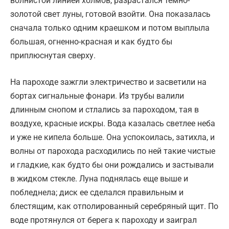
волнистой линией холмов, разрастался темно-
золотой свет луны, готовой взойти. Она показалась
сначала только одним краешком и потом выплыла
большая, огненно-красная и как будто бы
приплюснутая сверху.
На пароходе зажгли электричество и засветили на
бортах сигнальные фонари. Из трубы валили
длинным снопом и стлались за пароходом, тая в
воздухе, красные искры. Вода казалась светлее неба
и уже не кипела больше. Она успокоилась, затихла, и
волны от парохода расходились по ней такие чистые
и гладкие, как будто бы они рождались и застывали
в жидком стекле. Луна поднялась еще выше и
побледнела; диск ее сделался правильным и
блестящим, как отполированный серебряный щит. По
воде протянулся от берега к пароходу и заиграл