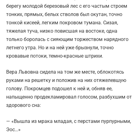
берегу молодой березовый лес с его частым строем
тонких, прямых, белых стволов был окутан, точно
тонкой кисеей, легким покровом тумана. Сизая,
тяжелая туча, низко повисшая на востоке, одна
только боролась с сияющим торжеством нарядного
летнего утра. Но и на ней уже брызнули, точно
кровавые потоки, темно-красные штрихи.
Вера Львовна сидела на том же месте, облокотясь
руками на решетку и положив на них отяжелевшую
голову. Покромцев подошел к ней и, обняв ее,
напыщенно продекламировал голосом, разбухшим от
здорового сна:
— «Вышла из мрака младая, с перстами пурпурными,
Эос…»