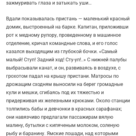
зажмуривать глаза и затыкать уши…
Вдали показывалась пристань — маленький красный
домик, выстроенный на барке. Капитан, приложивши
рот к медному рупору, проведенному в машинное
отделение, кричал командные слова, и его голос
казался выходящим из глубокой бочки. «Самый
малый! Ступ! Задний ход! Сту-уп!..» С нижней палубы
выбрасывали канат, и он, развиваясь в воздухе, с
грохотом падал на крышу пристани. Матросы по
дрожащим сходням выносили на берег громадные
кули и мешки, сгибаясь под их тяжестью и
придерживая их железными крюками. Около станции
толпились бабы и девчонки в красных сарафанах;
они навязчиво предлагали пассажирам вялую
малину, бутылки с кипяченым молоком, соленую
рыбу и баранину. Ямские лошади, над которыми