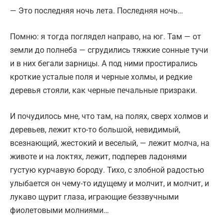
— Это последняя ночь лета. Последняя ночь…
Помню: я тогда поглядел направо, на юг. Там — от
земли до полнеба — сгрудились тяжкие сонные тучи
и в них бегали зарницы. А под ними простирались
кроткие усталые поля и черные холмы, и редкие
деревья стояли, как черные печальные призраки.
И почудилось мне, что там, на полях, сверх холмов и
деревьев, лежит кто-то большой, невидимый,
всезнающий, жестокий и веселый, — лежит молча, на
животе и на локтях, лежит, подперев ладонями
густую курчавую бороду. Тихо, с злобной радостью
улыбается он чему-то идущему и молчит, и молчит, и
лукаво щурит глаза, играющие беззвучными
фиолетовыми молниями…