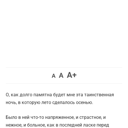
Увеличить
A+
Вернуть
Уменьшить
A
A
шрифт.
шрифт.
шрифт.
О, как долго памятна будет мне эта таинственная
ночь, в которую лето сделалось осенью.
Было в ней что-то напряженное, и страстное, и
нежное, и больное, как в последней ласке перед