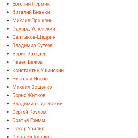
Евгений Пермяк
Виталий Бианки
Михаил Пришвин
Эдуард Успенский
Салтыков-Щедрин
Владимир Сутеев
Борис Заходер
Павел Бажов
Константин Ушинский
Николай Носов
Михаил Зощенко
Борис Житков
Владимир Одоевский
Сергей Козлов
Братья Гримм
Оскар Уайльд
Редьярд Киплинг