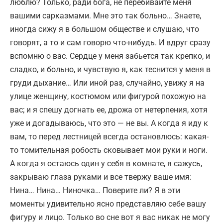
люблю? Только, ради бога, не перебивайте меня
вашими сарказмами. Мне это так больно… Знаете,
иногда сижу я в большом обществе и слушаю, что
говорят, а то и сам говорю что-нибудь. И вдруг сразу
вспомню о вас. Сердце у меня забьется так крепко, и
сладко, и больно, и чувствую я, как теснится у меня в
груди дыхание… Или иной раз, случайно, увижу я на
улице женщину, костюмом или фигурой похожую на
вас; и я спешу догнать ее, дрожа от нетерпения, хотя
уже и догадываюсь, что это — не вы. А когда я иду к
вам, то перед лестницей всегда остановлюсь: какая-
то томительная робость сковывает мои руки и ноги.
А когда я остаюсь один у себя в комнате, я сажусь,
закрываю глаза руками и все твержу ваше имя:
Нина… Нина… Ниночка… Поверите ли? Я в эти
моменты удивительно ясно представляю себе вашу
фигуру и лицо. Только во сне вот я вас никак не могу