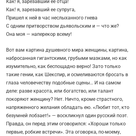
Как! я, зарезавший ее отца!
Как! я, зарезавший ее супруга,
Пришел к ней в час неслыханного гнева
С одним притворством дьявольским и — что же?
Она моя — наперекор всему!
Вот вам картина душевного мира женщины, картина,
набросанная гигантскими, грубыми мазками, но как
изумительно, как беспощадно верно! Зато только
такие гении, как Шекспир, и осмеливаются бросать в
глаза человечеству подобные сцены… И на самом
деле: разве красота, или богатство, или талант
покоряют женщину? Нет. Ничто, кроме страстного,
напряженного желания обладать ею. «Любит тот, кто
безумней лобзает!» — воскликнул один русский поэт.
Правда, он перед этим ого­ворился: «Хороши только
первые, робкие встречи». Эта оговорка, по-моему,