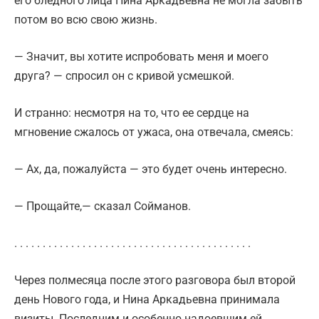
его бледного лица Нина Аркадьевна не могла забыть
потом во всю свою жизнь.
— Значит, вы хотите испробовать меня и моего
друга? — спросил он с кривой усмешкой.
И странно: несмотря на то, что ее сердце на
мгновение сжалось от ужаса, она отвечала, смеясь:
— Ах, да, пожалуйста — это будет очень интересно.
— Прощайте,— сказал Сойманов.
. . . . . . . . . . . . . . . . . . . . . . . . . . . . . . . . . . . . . . . . . .
Через полмесяца после этого разговора был второй
день Нового года, и Нина Аркадьевна принимала
визиты. Последним и особенно надоевшим ей