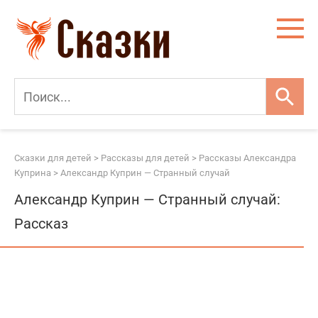
Перейти
к
контенту
Сказки для детей
>
Рассказы для детей
>
Рассказы Александра
Куприна
>
Александр Куприн — Странный случай
Александр Куприн — Странный случай:
Рассказ