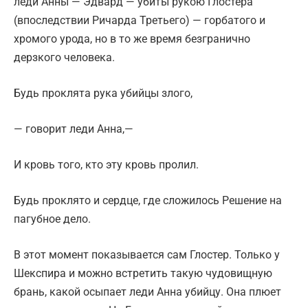
леди Анны — Эдвард — убиты рукою Глостера
(впоследствии Ричарда Третьего) — горбатого и
хромого урода, но в то же время безгранично
дерзкого человека.
Будь проклята рука убийцы злого,
— говорит леди Анна,—
И кровь того, кто эту кровь пролил.
Будь проклято и сердце, где сложилось Решение на
пагубное дело.
В этот момент показывается сам Глостер. Только у
Шекспира и можно встретить такую чудовищную
брань, какой осыпает леди Анна убийцу. Она плюет