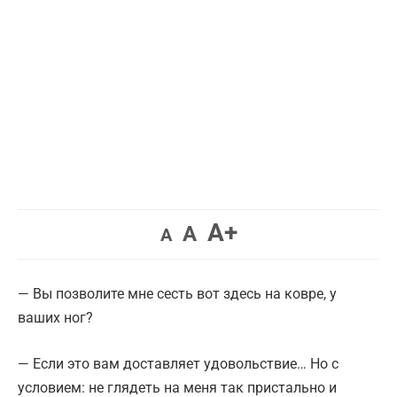
Увеличить
A+
Вернуть
Уменьшить
A
A
шрифт.
шрифт.
шрифт.
— Вы позволите мне сесть вот здесь на ковре, у
ваших ног?
— Если это вам доставляет удовольствие… Но с
условием: не глядеть на меня так пристально и