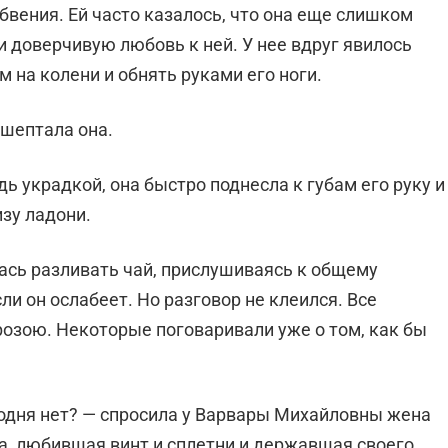
бвения. Ей часто казалось, что она еще слишком
и доверчивую любовь к ней. У нее вдруг явилось
 на колени и обнять руками его ноги.
ошептала она.
ь украдкой, она быстро поднесла к губам его руку и
изу ладони.
ась разливать чай, прислушиваясь к общему
ли он ослабеет. Но разговор не клеился. Все
розою. Некоторые поговаривали уже о том, как бы
годня нет? — спросила у Варвары Михайловны жена
ма, любившая винт и сплетни и державшая своего