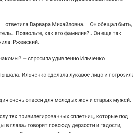
ор,— ответила Варвара Михайловна.— Он обещал быть,
ятель… Позвольте, как его фамилия?.. Он еще так
нила: Ржевский.
 знакомы? — спросила удивленно Ильченко.
 слышала. Ильченко сделала лукавое лицо и погрозил
один очень опасен для молодых жен и старых мужей.
слу тех привилегированных сплетниц, которые под
 в глаза» говорят повсюду дерзости и гадости,