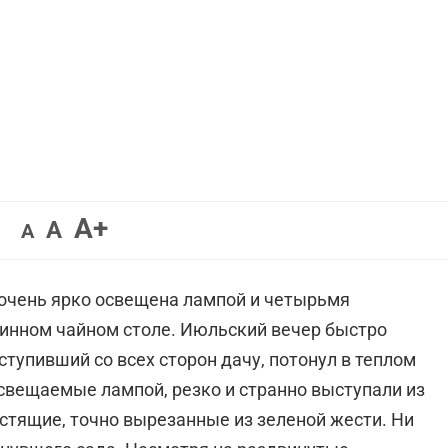
Увеличить
A+
Вернуть
Уменьшить
A
A
шрифт.
шрифт.
шрифт.
 очень ярко освещена лампой и четырьмя
инном чайном столе. Июльский вечер быстро
ступивший со всех сторон дачу, потонул в теплом
освещаемые лампой, резко и странно выступали из
стящие, точно вырезанные из зеленой жести. Ни