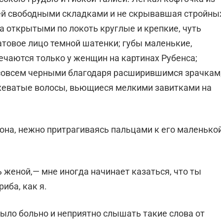
ней свободными складками и не скрывавшая стройны
ла открытыми по локоть круглые и крепкие, чуть
атовое лицо темной шатенки; губы маленькие,
речаются только у женщин на картинах Рубенса;
 совсем черными благодаря расширившимся зрачкам
жеватые волосы, вьющиеся мелкими завитками на
 она, нежно притрагиваясь пальцами к его маленько
 женой,— мне иногда начинает казаться, что ты
иба, как я.
ыло больно и неприятно слышать такие слова от