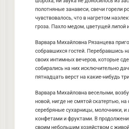
шороха, ни звука не доносилось из з
полотняные занавеси, свечи горели 
чувствовалось, что в нагретом наэле
гроза. Пахло медом, цветущей липой и
Варвара Михайловна Рязанцева приго
собравшихся гостей. Перебравшись на
своих интимных вечеров, которые сде
собирались на них исключительно да
пятнадцать верст на какие-нибудь тр
Варвара Михайловна веселыми, возб
новой, нигде не смятой скатертью, на
серебряные сухарницы, молочники, и 
конфетами и фруктами. В продолжени
своим небольшим хозяйством с живой