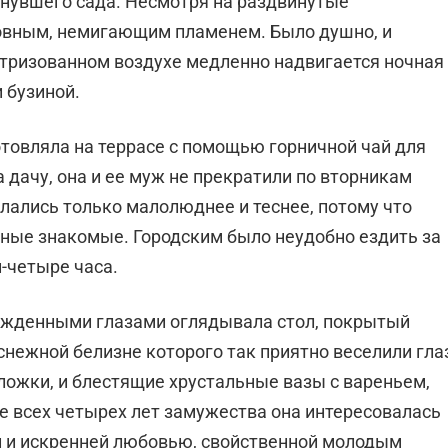
аснувшего сада. Несмотря на раздвинутые
ровным, немигающим пламенем. Было душно, и
ктризованном воздухе медленно надвигается ночная
 бузиной.
товляла на террасе с помощью горничной чай для
 дачу, она и ее муж не прекратили по вторникам
лались только малолюднее и теснее, потому что
чные знакомые. Городским было неудобно ездить за
и-четыре часа.
ужденными глазами оглядывала стол, покрытый
 снежной белизне которого так приятно веселили гла
ложки, и блестящие хрустальные вазы с вареньем,
е всех четырех лет замужества она интересовалась
 и искренней любовью, свойственной молодым