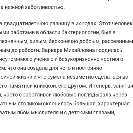
а нежной заботливостью.
а двадцатилетнюю разницу в их годах. Этот человек
ми работами в области бактериоло­гии, был в
лезненным, хилым, бесконечно добрым, рассеянным
тным до робости. Варвара Михайловна гордилась
неутомимого ученого и безукоризненно честного
м, что она создала для него и постоянно
ейной жизни и что сумела незаметно сделаться во
го памятной книжкой, его другом. И теперь, занята
, часто с заботливой любовью поглядывала через
хматным столиком склонилась большая, характерная
атым лбом мыслителя и с детскими глазами,