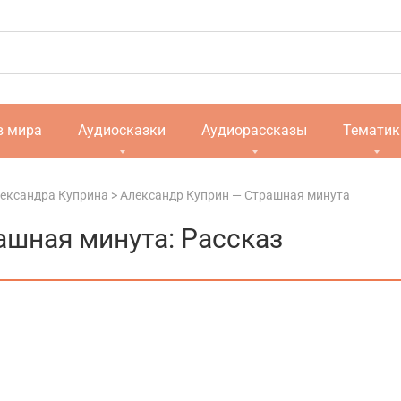
в мира
Аудиосказки
Аудиорассказы
Тематик
ександра Куприна
>
Александр Куприн — Страшная минута
ашная минута: Рассказ