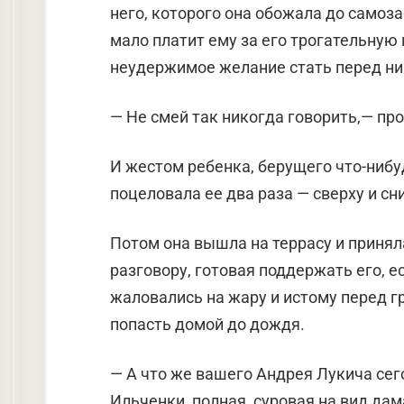
него, которого она обожала до самоза
мало платит ему за его трогательную 
неудержимое желание стать перед ним
— Не смей так никогда говорить,— пр
И жестом ребенка, берущего что-нибуд
поцеловала ее два раза — сверху и сн
Потом она вышла на террасу и принял
разговору, готовая поддержать его, ес
жаловались на жару и истому перед г
попасть домой до дождя.
— А что же вашего Андрея Лукича се
Ильченки, полная, суровая на вид да