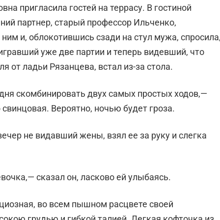
вна пригласила гостей на террасу. В гостиной
шний партнер, старый профессор Ильченко,
ним и, облокотившись сзади на стул мужа, спросила
оигравший уже две партии и теперь видевший, что
я от ладьи Рязанцева, встал из-за стола.
одня скомбинировать двух самых простых ходов,—
 свинцовая. Вероятно, ночью будет гроза.
вечер не видавший жены, взял ее за руку и слегка
вочка,— сказал он, ласково ей улыбаясь.
ациозная, во всем пышном расцвете своей
окою грудью и гибкой талией. Легкая кофточка из