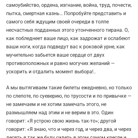
самоубийство, ордена, изгнание, война, труд, почести,
пытка, смертная казнь… Попробуйте представить и
самого себя ждущим своей очереди в толпе
несчастных подданных этого утонченного тирана. О,
как побледнеет ваше лицо, как задрожат и ослабеют
ваши ноги, когда подведут вас к роковой урне, как
мучительно забьется ваше сердце от двух
противоположных и равно могучих желаний —
ускорить и отдалить момент выбора!..
А мы вытягиваем такие билеты ежедневно, но только
по слепоте, по суеверию, по трусости и по привычке —
не замечаем и не хотим замечать этого, не
размышляем над этим и не верим в это. Один
говорит: «Я устрою свою жизнь так-то»; другой
говорит: «Я знаю, что и через год, и через два, и через
десять я так же буду сидеть в этом самом кресле и