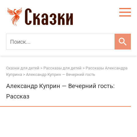
Перейти
к
контенту
Сказки для детей
>
Рассказы для детей
>
Рассказы Александра
Куприна
>
Александр Куприн — Вечерний гость
Александр Куприн — Вечерний гость:
Рассказ