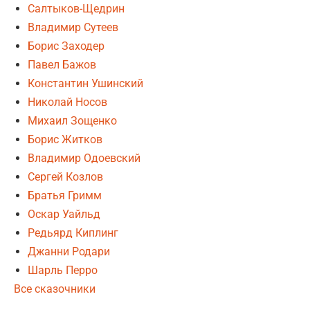
Салтыков-Щедрин
Владимир Сутеев
Борис Заходер
Павел Бажов
Константин Ушинский
Николай Носов
Михаил Зощенко
Борис Житков
Владимир Одоевский
Сергей Козлов
Братья Гримм
Оскар Уайльд
Редьярд Киплинг
Джанни Родари
Шарль Перро
Все сказочники