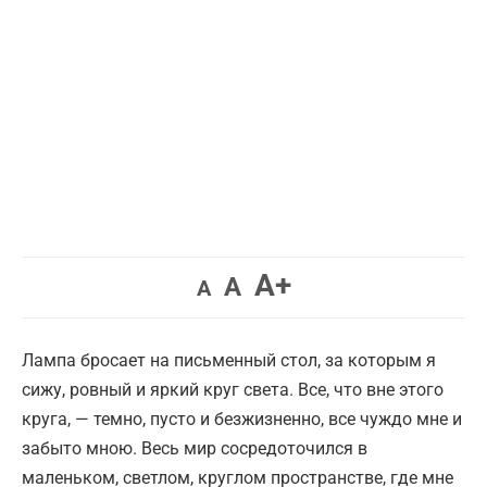
Увеличить
A+
Вернуть
Уменьшить
A
A
шрифт.
шрифт.
шрифт.
Лампа бросает на письменный стол, за которым я
сижу, ровный и яркий круг света. Все, что вне этого
круга, — темно, пусто и безжизненно, все чуждо мне и
забыто мною. Весь мир сосредоточился в
маленьком, светлом, круглом пространстве, где мне