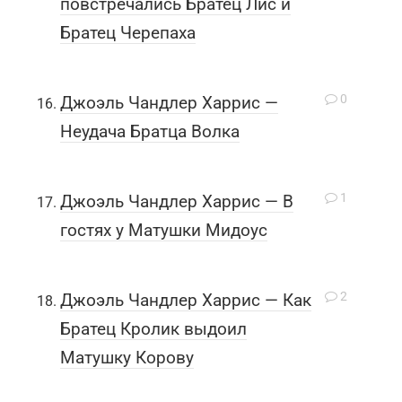
повстречались Братец Лис и
Братец Черепаха
0
Джоэль Чандлер Харрис —
Неудача Братца Волка
1
Джоэль Чандлер Харрис — В
гостях у Матушки Мидоус
2
Джоэль Чандлер Харрис — Как
Братец Кролик выдоил
Матушку Корову