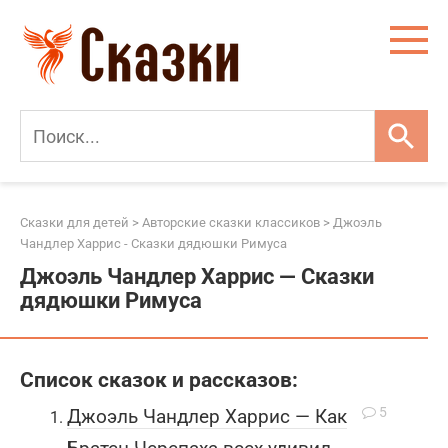
Перейти
к
контенту
Сказки для детей
>
Авторские сказки классиков
>
Джоэль
Чандлер Харрис - Сказки дядюшки Римуса
Джоэль Чандлер Харрис — Сказки
дядюшки Римуса
Список сказок и рассказов:
5
Джоэль Чандлер Харрис — Как