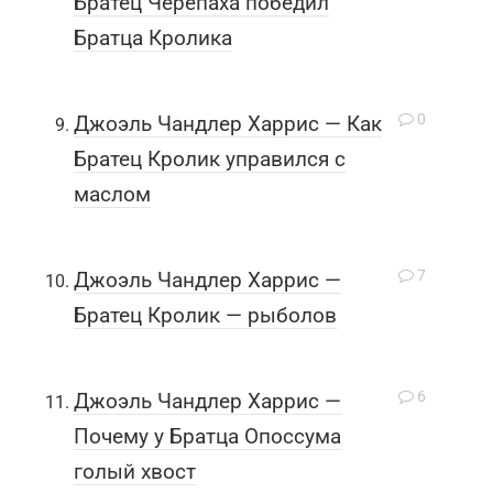
Братец Черепаха победил
Братца Кролика
0
Джоэль Чандлер Харрис — Как
Братец Кролик управился с
маслом
7
Джоэль Чандлер Харрис —
Братец Кролик — рыболов
6
Джоэль Чандлер Харрис —
Почему у Братца Опоссума
голый хвост