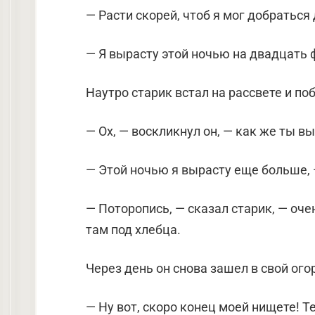
— Расти скорей, чтоб я мог добраться 
— Я вырасту этой ночью на двадцать ф
Наутро старик встал на рассвете и поб
— Ох, — воскликнул он, — как же ты вы
— Этой ночью я вырасту еще больше, 
— Поторопись, — сказал старик, — оче
там под хлебца.
Через день он снова зашел в свой ого
— Ну вот, скоро конец моей нищете! Т