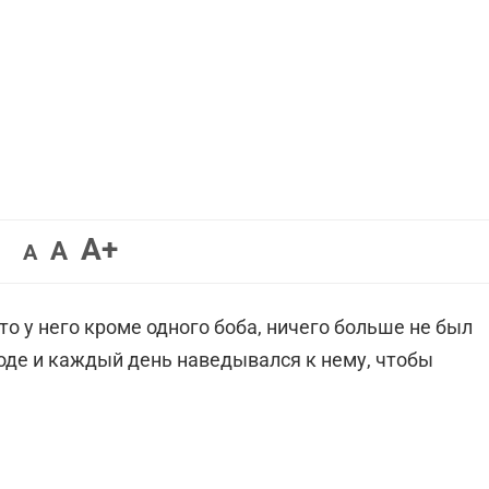
Увеличить
A+
Вернуть
Уменьшить
A
A
шрифт.
шрифт.
шрифт.
о у него кроме одного боба, ничего больше не был
роде и каждый день наведывался к нему, чтобы