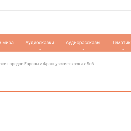
в мира
Аудиосказки
Аудиорассказы
Тематик
зки народов Европы
>
Французские сказки
>
Боб