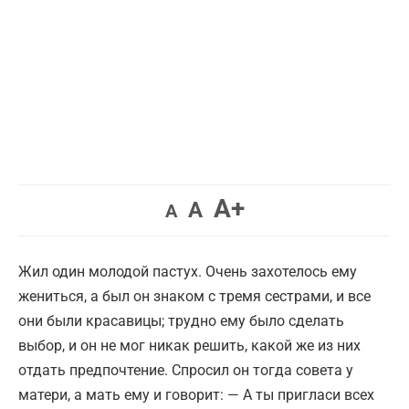
Увеличить
A+
Вернуть
Уменьшить
A
A
шрифт.
шрифт.
шрифт.
Жил один молодой пастух. Очень захотелось ему
жениться, а был он знаком с тремя сестрами, и все
они были красавицы; трудно ему было сделать
выбор, и он не мог никак решить, какой же из них
отдать предпочтение. Спросил он тогда совета у
матери, а мать ему и говорит: — А ты пригласи всех