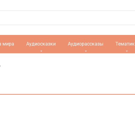
в мира
Аудиосказки
Аудиорассказы
Тематик
о