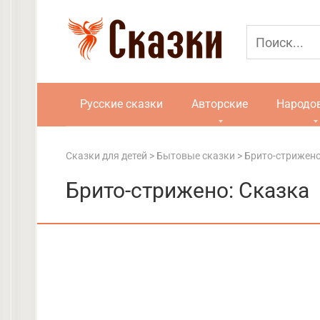
Перейти
к
контенту
Русские сказки
Авторские
Народо
Сказки для детей
>
Бытовые сказки
>
Брито-стрижен
Брито-стрижено: Сказка