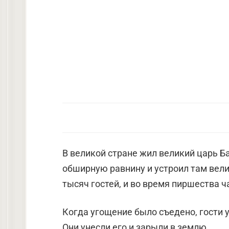
В великой стране жил великий царь Б
обширную равнину и устроил там вели
тысяч гостей, и во время пиршества ча
Когда угощение было съедено, гости 
Они унесли его и зарыли в землю.