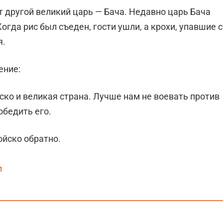
от другой великий царь — Бача. Недавно царь Бача
Когда рис был съеден, гости ушли, а крохи, упавшие с
я.
ение:
йско и великая страна. Лучше нам не воевать против
обедить его.
ойско обратно.
л