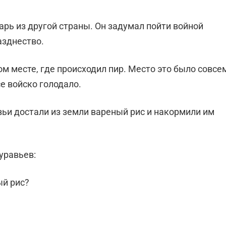
арь из другой страны. Он задумал пойти войной
азднество.
ом месте, где происходил пир. Место это было совсе
се войско голодало.
вьи достали из земли вареный рис и накормили им
уравьев:
ый рис?