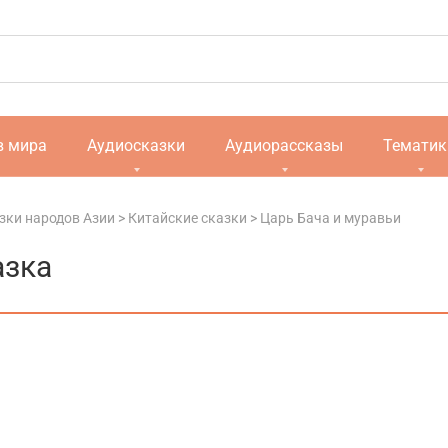
в мира
Аудиосказки
Аудиорассказы
Тематик
зки народов Азии
>
Китайские сказки
>
Царь Бача и муравьи
азка