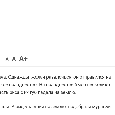
Увеличить
A+
Вернуть
Уменьшить
A
A
шрифт.
шрифт.
шрифт.
ача. Однажды, желая развлечься, он отправился на
кое празднество. На празднестве было несколько
сть риса с их губ падала на землю.
ушли. А рис, упавший на землю, подобрали муравьи.