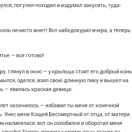
улся, погулял-походил и вздумал закусить; туда-
 коль нечисто жнет! Вот набедокурил вчера, а теперь
итье — все готово!
ру, глянул в окно — у крыльца стоит его добрый конь
мылся, оделся, взял свою длинную пику и вышел на
сь — явилась красная девица:
лет окончилось — избавил ты меня от конечной
ь. Унес меня Кощей Бессмертный от отца, от матери,
ним насмеялася; вот он озлобился и оборотил меня
 службу! Теперь поедем к моему отцу; станет он