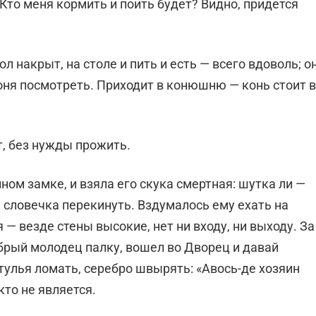
? Кто меня кормить и поить будет? Видно, придется
л накрыт, на столе и пить и есть — всего вдоволь; о
коня посмотреть. Приходит в конюшню — конь стоит в
т, без нужды прожить.
ном замке, и взяла его скука смертная: шутка ли —
и словечка перекинуть. Вздумалось ему ехать на
 — везде стены высокие, нет ни входу, ни выходу. За
обрый молодец палку, вошел во Дворец и давай
 стулья ломать, серебро швырять: «Авось-де хозяин
кто не является.