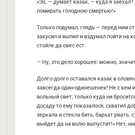
«Эх, — думает казак, — куда я заехал
помирать голодною смертью!»
Только подумал, глядь — перед ним сто
закусил и выпил и вздумал пойти на 
стойле да овес ест.
— Ну, это дело хорошее: можно, значи
Долго-долго оставался казак в оловян
завсегда один-одинешенек! Не с кем 
вольный свет; только куда ни бросится
досаду то ему показалося, схватил д
зеркала и стекла бить, бархат рвать,
выйдет да на волю выпустит!» Нет, ни