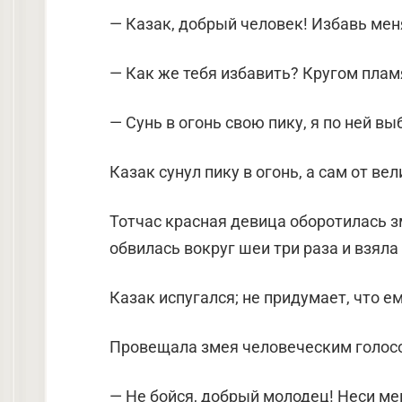
— Казак, добрый человек! Избавь мен
— Как же тебя избавить? Кругом пламя
— Сунь в огонь свою пику, я по ней вы
Казак сунул пику в огонь, а сам от ве
Тотчас красная девица оборотилась з
обвилась вокруг шеи три раза и взяла 
Казак испугался; не придумает, что ем
Провещала змея человеческим голос
— Не бойся, добрый молодец! Неси ме