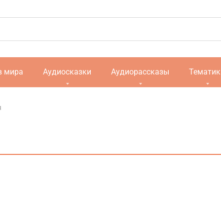
в мира
Аудиосказки
Аудиорассказы
Тематик
я