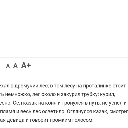
Увеличить
A+
Вернуть
Уменьшить
A
A
шрифт.
шрифт.
шрифт.
ехал в дремучий лес; в том лесу на проталинке стоит
ь немножко, лег около и закурил трубку; курил,
сено. Сел казак на коня и тронулся в путь; не успел и
пламя и весь лес осветило. Оглянулся казак, смотри
сная девица и говорит громким голосом: