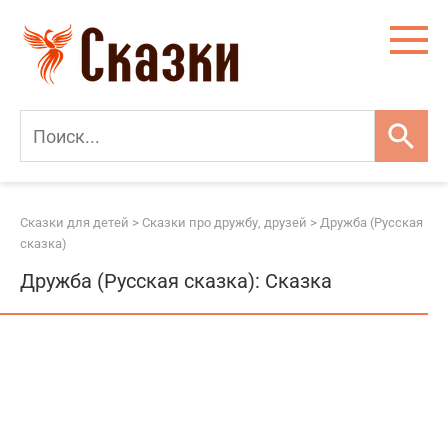
Перейти
к
контенту
Сказки для детей
>
Сказки про дружбу, друзей
>
Дружба (Русская
сказка)
Дружба (Русская сказка): Сказка