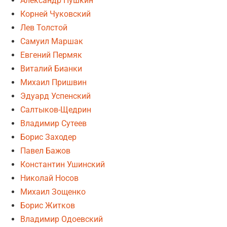
Александр Пушкин
Корней Чуковский
Лев Толстой
Самуил Маршак
Евгений Пермяк
Виталий Бианки
Михаил Пришвин
Эдуард Успенский
Салтыков-Щедрин
Владимир Сутеев
Борис Заходер
Павел Бажов
Константин Ушинский
Николай Носов
Михаил Зощенко
Борис Житков
Владимир Одоевский