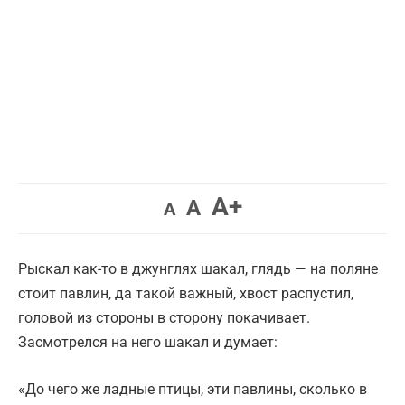
Увеличить
A+
Вернуть
Уменьшить
A
A
шрифт.
шрифт.
шрифт.
Рыскал как-то в джунглях шакал, глядь — на поляне
стоит павлин, да такой важный, хвост распустил,
головой из стороны в сторону покачивает.
Засмотрелся на него шакал и думает:
«До чего же ладные птицы, эти павлины, сколько в