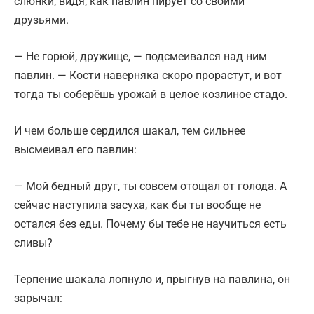
слюнки, видя, как павлин пирует со своими
друзьями.
— Не горюй, дружище, — подсмеивался над ним
павлин. — Кости наверняка скоро прорастут, и вот
тогда ты соберёшь урожай в целое козлиное стадо.
И чем больше сердился шакал, тем сильнее
высмеивал его павлин:
— Мой бедный друг, ты совсем отощал от голода. А
сейчас наступила засуха, как бы ты вообще не
остался без еды. Почему бы тебе не научиться есть
сливы?
Терпение шакала лопнуло и, прыгнув на павлина, он
зарычал: