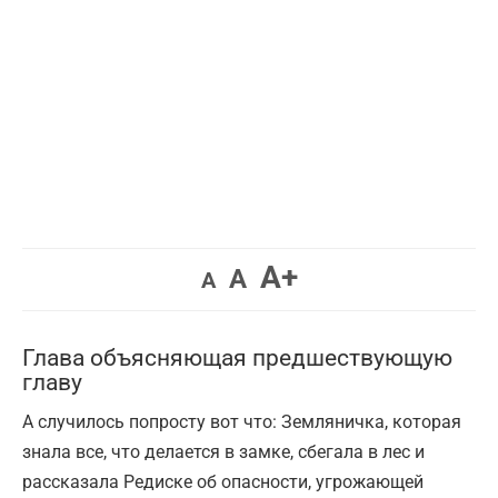
Увеличить
A+
Вернуть
Уменьшить
A
A
шрифт.
шрифт.
шрифт.
Глава объясняющая предшествующую
главу
А случилось попросту вот что: Земляничка, которая
знала все, что делается в замке, сбегала в лес и
рассказала Редиске об опасности, угрожающей