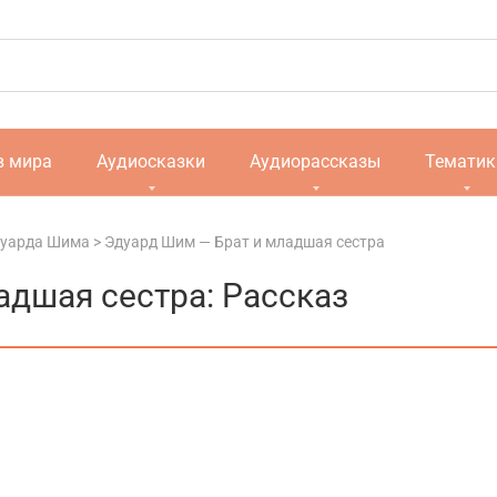
в мира
Аудиосказки
Аудиорассказы
Тематик
дуарда Шима
>
Эдуард Шим — Брат и младшая сестра
адшая сестра: Рассказ