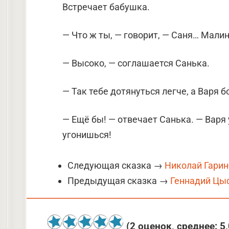
Встречает бабушка.
— Что ж ты, — говорит, — Саня… Малин
— Высоко, — соглашается Санька.
— Так тебе дотянуться легче, а Варя 
— Ещё бы! — отвечает Санька. — Варя у
угонишься!
Следующая сказка →
Николай Гарин
Предыдущая сказка →
Геннадий Цы
(
2
оценок, среднее:
5