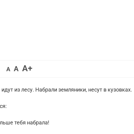
Увеличить
A+
Вернуть
Уменьшить
A
A
шрифт.
шрифт.
шрифт.
идут из лесу. Набрали земляники, несут в кузовках.
ся:
льше тебя набрала!