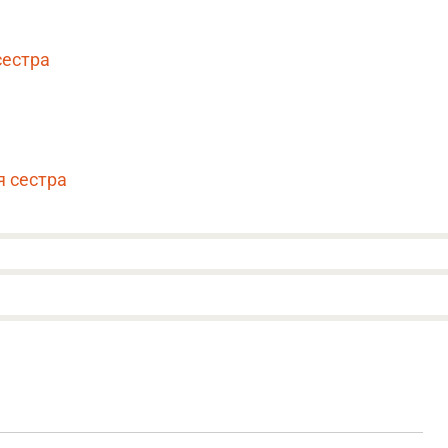
сестра
я сестра