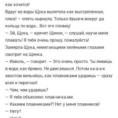
как хочется!
Вдруг из воды Щука вылетела как выстреленная,
плюх! — опять нырнула. Только брызги вокруг да
кольца по воде… Вот это пловец!
— Эй, Щука, — кричит Щенок, — слушай, научи меня
плавать! Я тебя очень прошу, пожалуйста!
Замерла Щука, немигающими зелёными глазами
смотрит на Щенка.
— Изволь, — говорит. — Это очень просто. Ты лежишь
в воде, как бревно. Не двигаешься. Потом ка-а-а-к
хвостом вильнёшь, как плавниками ударишь — сразу
всех и перегнал!
— Чем, чем ударишь?
— Я тебе объясняю: плав-ни-ка-ми.
— Какими плавниками?! Нет у меня плавников!
— Нету?