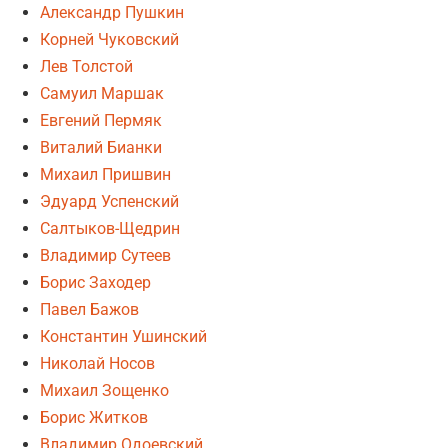
Александр Пушкин
Корней Чуковский
Лев Толстой
Самуил Маршак
Евгений Пермяк
Виталий Бианки
Михаил Пришвин
Эдуард Успенский
Салтыков-Щедрин
Владимир Сутеев
Борис Заходер
Павел Бажов
Константин Ушинский
Николай Носов
Михаил Зощенко
Борис Житков
Владимир Одоевский