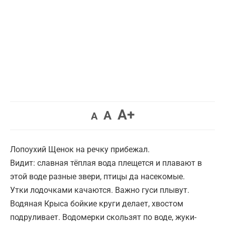
Увеличить
A+
Вернуть
Уменьшить
A
A
шрифт.
шрифт.
шрифт.
Лопоухий Щенок на речку прибежал.
Видит: славная тёплая вода плещется и плавают в
этой воде разные звери, птицы да насекомые.
Утки лодочками качаются. Важно гуси плывут.
Водяная Крыса бойкие круги делает, хвостом
подруливает. Водомерки скользят по воде, жуки-