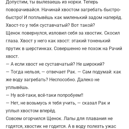
Допустим, ты вылезаешь из норки. Теперь
поворачивайся. Начинай хвостом загребать быстро-
быстро! И поплывёшь как миленький задом наперёд.
Хвост-то у тебя суставчатый? Вот такой?
Щенок повернулся, изловил себя за хвостик. Скосил
глаза. Хвост у него как хвост: этакий тоненький
прутик в шерстинках. Совершенно не похож на Рачий
хвост.
— А если хвост не суставчатый? Не широкий?
— Тогда нельзя, — отвечает Рак. — Сам подумай: как
же воду загребать? Неспособно. Далеко не
уплывёшь.
— Ну всё-таки, всё-таки попробуем!!
— Нет, не возьмусь я тебя учить, — сказал Рак и
уплыл хвостом вперёд.
Совсем огорчился Щенок. Лапы для плавания не
годятся, хвостик не годится. А в воду полезть ужас