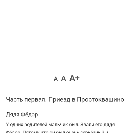
Увеличить
A+
Вернуть
Уменьшить
A
A
шрифт.
шрифт.
шрифт.
Часть первая. Приезд в Простоквашино
Дядя Фёдор
У одних родителей мальчик был. Звали его дядя
Фёдор. Потому что он был очень серьёзный и