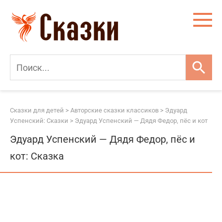
Перейти
к
контенту
Сказки для детей
>
Авторские сказки классиков
>
Эдуард
Успенский: Сказки
>
Эдуард Успенский — Дядя Федор, пёс и кот
Эдуард Успенский — Дядя Федор, пёс и
кот: Сказка