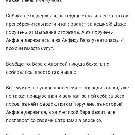
какая, пенёк или чучело.
Собака не выдержала, за сердце схватилась от такой
пренебрежительности и как рванёт за кошкой! Даже
поручень от магазина оторвала. А за поручень
Анфиса держалась, а за Анфису Вера ухватилась. И
все они вместе бегут.
Вообще-то, Вера с Анфисой никуда бежать не
собирались, просто так вышло.
Вот мчится по улице процессия — впереди кошка, уже
не такая прищуренная и важная, за ней собака всех
пород, за ней поводок, потом поручень, за который
Анфиса держится, а за Анфисой Вера бежит, еле
поспевает со своими батонами в авоське.