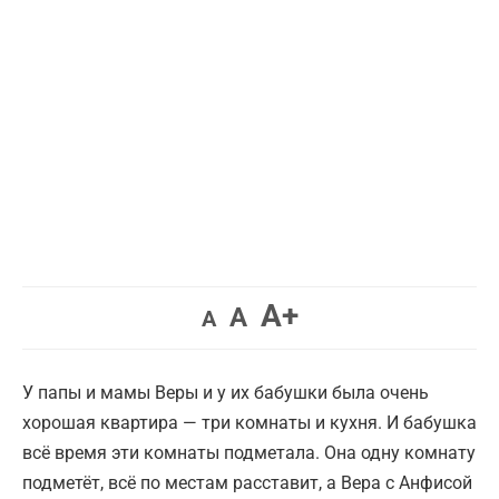
Увеличить
A+
Вернуть
Уменьшить
A
A
шрифт.
шрифт.
шрифт.
У папы и мамы Веры и у их бабушки была очень
хорошая квартира — три комнаты и кухня. И бабушка
всё время эти комнаты подметала. Она одну комнату
подметёт, всё по местам расставит, а Вера с Анфисой