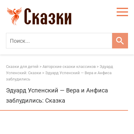
Перейти
к
контенту
Сказки для детей
>
Авторские сказки классиков
>
Эдуард
Успенский: Сказки
>
Эдуард Успенский — Вера и Анфиса
заблудились
Эдуард Успенский — Вера и Анфиса
заблудились: Сказка