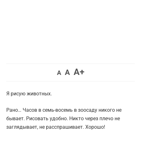
Увеличить
A+
Вернуть
Уменьшить
A
A
шрифт.
шрифт.
шрифт.
Я рисую животных.
Рано… Часов в семь-восемь в зоосаду никого не
бывает. Рисовать удобно. Никто через плечо не
заглядывает, не расспрашивает. Хорошо!