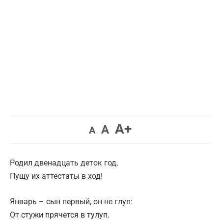
Увеличить
A+
Вернуть
Уменьшить
A
A
шрифт.
шрифт.
шрифт.
Родил двенадцать деток год,
Пущу их аттестаты в ход!
Январь – сын первый, он не глуп:
От стужи прячется в тулуп.