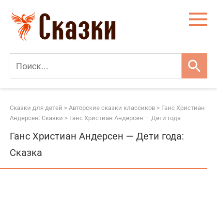
Перейти
к
контенту
Сказки для детей
>
Авторские сказки классиков
>
Ганс Христиан
Андерсен: Сказки
>
Ганс Христиан Андерсен — Дети года
Ганс Христиан Андерсен — Дети года:
Сказка