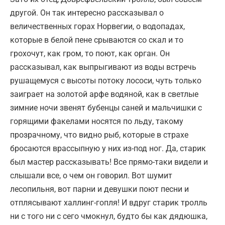
другой. Он так интересно рассказывал о
величественных горах Норвегии, о водопадах,
которые в белой пене срываются со скал и то
грохочут, как гром, то поют, как орган. Он
рассказывал, как выпрыгивают из воды встречь
рушащемуся с высоты потоку лососи, чуть только
заиграет на золотой арфе водяной, как в светлые
зимние ночи звенят бубенцы саней и мальчишки с
горящими факелами носятся по льду, такому
прозрачному, что видно рыб, которые в страхе
бросаются врассыпную у них из-под ног. Да, старик
был мастер рассказывать! Все прямо-таки видели и
слышали все, о чем он говорил. Вот шумит
лесопильня, вот парни и девушки поют песни и
отплясывают халлинг-гопля! И вдруг старик тролль
ни с того ни с сего чмокнул, будто бы как дядюшка,