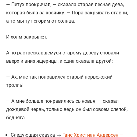
— Петух прокричал, — сказала старая лесная дева,
которая была за хозяйку. — Пора закрывать ставни,
а то мы тут сгорим от солнца.
И холм закрылся.
А по растрескавшемуся старому дереву сновали
вверх и вниз ящерицы, и одна сказала другой:
— Ах, мне так понравился старый норвежский
тролль!
— А мне больше понравились сыновья, — сказал
дождевой червь, только ведь он был совсем слепой,
бедняга.
Следующая сказка →
Ганс Христиан Андерсен —