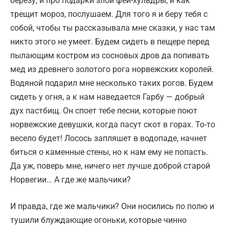
березу, и про подарки злой феи-хульдры, и как
трещит мороз, послушаем. Для того я и беру тебя с
собой, чтобы ты рассказывала мне сказки, у нас там
никто этого не умеет. Будем сидеть в пещере перед
пылающим костром из сосновых дров да попивать
мед из древнего золотого рога норвежских королей.
Водяной подарил мне несколько таких рогов. Будем
сидеть у огня, а к нам наведается Гарбу — добрый
дух пастбищ. Он споет тебе песни, которые поют
норвежские девушки, когда пасут скот в горах. То-то
весело будет! Лосось запляшет в водопаде, начнет
биться о каменные стены, но к нам ему не попасть.
Да уж, поверь мне, ничего нет лучше доброй старой
Норвегии… А где же мальчики?
И правда, где же мальчики? Они носились по полю и
тушили блуждающие огоньки, которые чинно