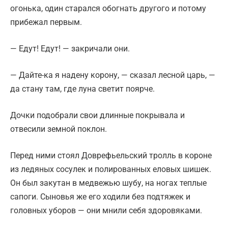
огонька, один старался обогнать другого и потому
прибежал первым.
— Едут! Едут! — закричали они.
— Дайте-ка я надену корону, — сказал лесной царь, —
да стану там, где луна светит поярче.
Дочки подобрали свои длинные покрывала и
отвесили земной поклон.
Перед ними стоял Доврефьельский тролль в короне
из ледяных сосулек и полированных еловых шишек.
Он был закутан в медвежью шубу, на ногах теплые
сапоги. Сыновья же его ходили без подтяжек и
головных уборов — они мнили себя здоровяками.