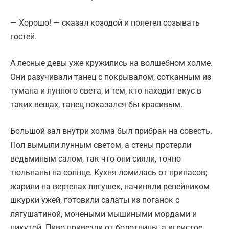
— Хорошо! — сказал козодой и полетел созывать
гостей.
А лесные девы уже кружились на волшебном холме.
Они разучивали танец с покрывалом, сотканным из
тумана и лунного света, и тем, кто находит вкус в
таких вещах, танец показался бы красивым.
Большой зал внутри холма был прибран на совесть.
Пол вымыли лунным светом, а стены протерли
ведьминым салом, так что они сияли, точно
тюльпаны на солнце. Кухня ломилась от припасов;
жарили на вертелах лягушек, начиняли репейником
шкурки ужей, готовили салаты из поганок с
лягушатиной, мочеными мышиными мордами и
цикутой. Пиво привезли от болотницы, а игристое