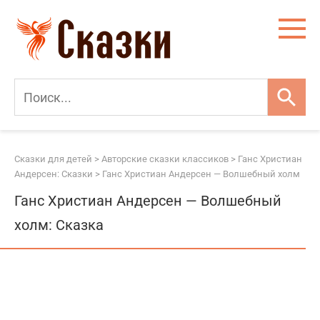
Перейти
к
контенту
Сказки для детей
>
Авторские сказки классиков
>
Ганс Христиан
Андерсен: Сказки
>
Ганс Христиан Андерсен — Волшебный холм
Ганс Христиан Андерсен — Волшебный
холм: Сказка