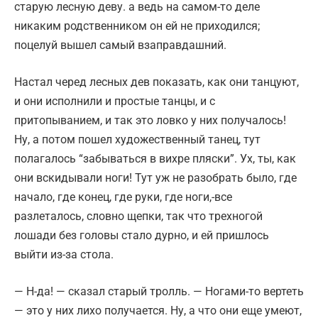
старую лесную деву. а ведь на самом-то деле
никаким родственником он ей не приходился;
поцелуй вышел самый взаправдашний.
Настал черед лесных дев показать, как они танцуют,
и они исполнили и простые танцы, и с
притопыванием, и так это ловко у них получалось!
Ну, а потом пошел художественный танец, тут
полагалось “забываться в вихре пляски”. Ух, ты, как
они вскидывали ноги! Тут уж не разобрать было, где
начало, где конец, где руки, где ноги,-все
разлеталось, словно щепки, так что трехногой
лошади без головы стало дурно, и ей пришлось
выйти из-за стола.
— Н-да! — сказал старый тролль. — Ногами-то вертеть
— это у них лихо получается. Ну, а что они еще умеют,