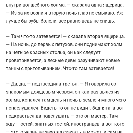
внутри волшебного холма, — сказала одна ящерица.
— Из-за их возни я вторую ночь глаз не смыкаю. Уж
лучше бы зубы болели, все равно ведь не спишь.
— Там что-то затевается! — сказала вторая ящерица.
— На ночь, до первых петухов, они поднимают холм
на четыре красных столба, он как следует
проветривается, а лесные девы разучивают новые
танцы с притопыванием. Что-то там затевается!
— Да, да, — подтвердила третья. — Я говорила со
знакомым дождевым червем, он как раз вылез из
холма, копался там день и ночь в земле и много чего
понаслушался. Видеть-то он не видит, бедняга, а вот
подкрасться да подслушать — это он мастер. Там
ждут гостей, знатных гостей, иностранцев, а вот кого
— этого червь не захотел сказать, а может, и сам не