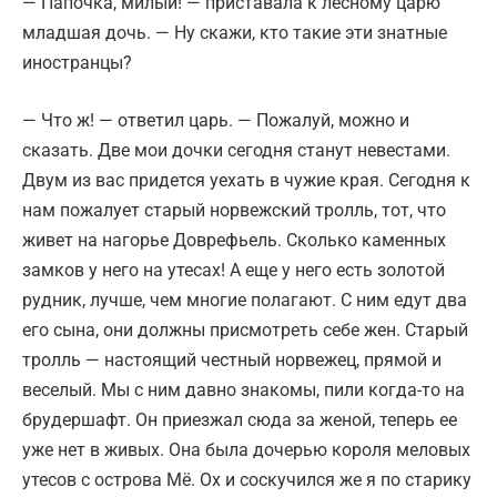
— Папочка, милый! — приставала к лесному царю
младшая дочь. — Ну скажи, кто такие эти знатные
иностранцы?
— Что ж! — ответил царь. — Пожалуй, можно и
сказать. Две мои дочки сегодня станут невестами.
Двум из вас придется уехать в чужие края. Сегодня к
нам пожалует старый норвежский тролль, тот, что
живет на нагорье Доврефьель. Сколько каменных
замков у него на утесах! А еще у него есть золотой
рудник, лучше, чем многие полагают. С ним едут два
его сына, они должны присмотреть себе жен. Старый
тролль — настоящий честный норвежец, прямой и
веселый. Мы с ним давно знакомы, пили когда-то на
брудершафт. Он приезжал сюда за женой, теперь ее
уже нет в живых. Она была дочерью короля меловых
утесов с острова Мё. Ох и соскучился же я по старику