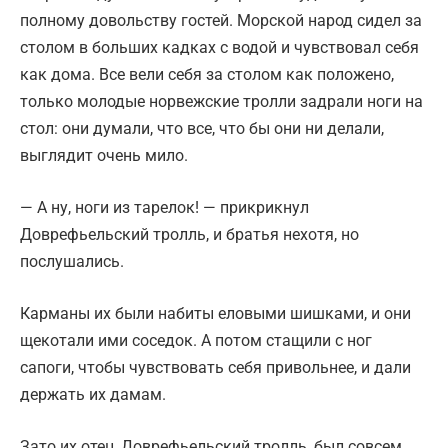
полному довольству гостей. Морской народ сидел за
столом в больших кадках с водой и чувствовал себя
как дома. Все вели себя за столом как положено,
только молодые норвежские тролли задрали ноги на
стол: они думали, что все, что бы они ни делали,
выглядит очень мило.
— А ну, ноги из тарелок! — прикрикнул
Доврефьельский тролль, и братья нехотя, но
послушались.
Карманы их были набиты еловыми шишками, и они
щекотали ими соседок. А потом стащили с ног
сапоги, чтобы чувствовать себя привольнее, и дали
держать их дамам.
Зато их отец, Доврефьельский тролль, был совсем