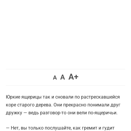
Увеличить
A+
Вернуть
Уменьшить
A
A
шрифт.
шрифт.
шрифт.
Юркие ящерицы так и сновали по растрескавшейся
коре старого дерева. Они прекрасно понимали друг
дружку — ведь разговор-то они вели по-ящеричьи.
— Нет, вы только послушайте, как гремит и гудит