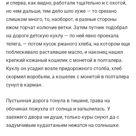
и сперва, как видно, работали тщательно и с охотой,
но чем дальше, тем дело шло хуже — то срезано
слишком много, то, наоборот, в разные стороны
ежом торчат колючие ветки. Затем путник подобрал
на дороге детскую куклу — по ней явно проехала
телега, — потом кусок ржаного хлеба, на котором еще
поблескивало растаявшее масло, и наконец нашел
крепкий кожаный кошелек с монетой в полталера.
Куклу он усадил возле придорожного столба, хлеб
скормил воробьям, а кошелек с монетой в полталера
сунул в карман.
Пустынная дорога тонула в тишине, трава на
обочинах пожухла от солнца и запылилась. У
заезжего двора ни души, только куры снуют да с
задумчивым кудахтаньем нежатся на солнышке.