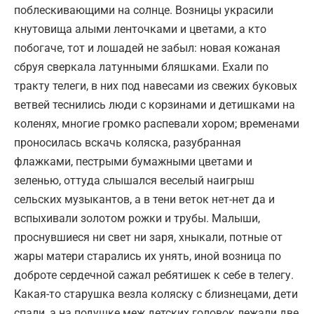
поблескивающими на солнце. Возницы украсили
кнутовища алыми ленточками и цветами, а кто
побогаче, тот и лошадей не забыл: новая кожаная
сбруя сверкала латунными бляшками. Ехали по
тракту телеги, в них под навесами из свежих буковых
ветвей теснились люди с корзинами и детишками на
коленях, многие громко распевали хором; временами
проносилась вскачь коляска, разубранная
флажками, пестрыми бумажными цветами и
зеленью, оттуда слышался веселый наигрыш
сельских музыкантов, а в тени веток нет-нет да и
вспыхивали золотом рожки и трубы. Малыши,
проснувшиеся ни свет ни заря, хныкали, потные от
жары матери старались их унять, иной возница по
доброте сердечной сажал ребятишек к себе в телегу.
Какая-то старушка везла коляску с близнецами, дети
спали, а на подушке меж детских головок лежали две