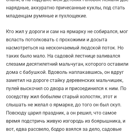
нарядные, аккуратно причесанные куклы, под стать
младенцам румяные и пухлощекие.
Кто жил у дороги и сам на ярмарку не собирался, мог
всласть потолковать с прохожими и досыта
насмотреться на нескончаемый людской поток. Но
таких было мало. На садовой лестнице заливался
слезами десятилетний мальчуган, которого оставили
дома с бабушкой. Вдоволь наплакавшись, он вдруг
заметил на дороге стайку деревенских мальчишек,
пулей выскочил со двора и присоединился к ним. По
соседству жил бобылем старый холостяк, этот и
слышать не желал о ярмарке, до того он был скуп.
Повсюду царил праздник, а он решил, что самое
время подстричь живую изгородь из боярышника, и
вот, едва рассвело, бодро взялся за дело, садовые