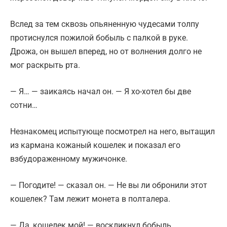
Вслед за тем сквозь опьяненную чудесами толпу
протиснулся пожилой бобыль с палкой в руке.
Дрожа, он вышел вперед, но от волнения долго не
мог раскрыть рта.
— Я… — заикаясь начал он. — Я хо-хотел бы две
сотни…
Незнакомец испытующе посмотрел на него, вытащил
из кармана кожаный кошелек и показал его
взбудораженному мужичонке.
— Погодите! — сказал он. — Не вы ли обронили этот
кошелек? Там лежит монета в полталера.
— Да, кошелек мой! — воскликнул бобыль.