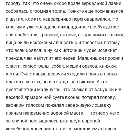
городу, так что очень скоро возле зеркальной лавки
собралась огромная толпа. Кое-кто еще посмеивался
и шутил, кое-кто недоверчиво переговаривался. Но
многими уже овладело лихорадочное возбуждение,
они подбегали, красные, потные, с горящими глазами,
лица были искажены алчностью и тревогой, потому
что всяк боялся: а ну как источник чудес иссякнет
прежде, чем наступит его черед. Мальчишки просили
сласти, самострелы, собак, мешки орехов, книжки,
кегли. Счастливые девочки уходили прочь в новых
платьях, лентах, перчатках, с зонтиками. А тот
десятилетний мальчуган, что сбежал от бабушки и в
веселой ярмарочной суете вконец потерял голову,
звонким голосом пожелал себе живую лошадку,
причем непременно вороной масти, — тотчас у него
за спиной послышалось ржанье, и вороной
жеребенок доверчиво ткнулся мордой ему в плечо.