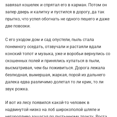
завязал кошелек и спрятал его в карман. Потом он
запер дверь и калитку и пустился в дорогу, да так
прытко, что успел обогнать не одного пешего и даже
две повозки.
С его уходом дом и сад опустели, пыль стала
понемногу оседать, отзвучали и растаяли вдали
конский топот и музыка, уже и воробьи вернулись со
скошенных полей и принялись купаться в пыли,
высматривая, чем бы поживиться. Дорога лежала
безлюдная, вымершая, жаркая, порой из дальнего
далека едва различимо долетал то ли крик, то ли
звук рожка.
И вот из лесу появился какой-то человек в
надвинутой низко на лоб широкополой шляпе и
неторопливо зашагал по пустынному тракту. Роста