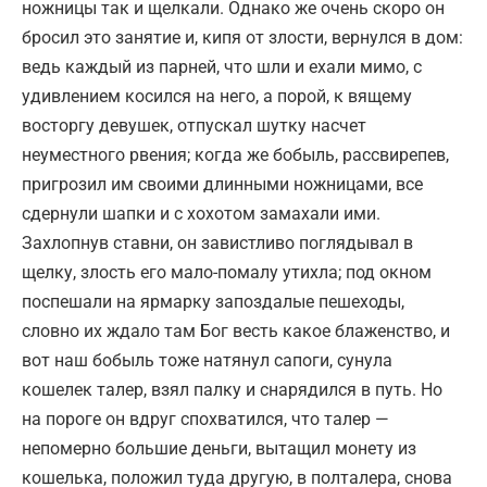
ножницы так и щелкали. Однако же очень скоро он
бросил это занятие и, кипя от злости, вернулся в дом:
ведь каждый из парней, что шли и ехали мимо, с
удивлением косился на него, а порой, к вящему
восторгу девушек, отпускал шутку насчет
неуместного рвения; когда же бобыль, рассвирепев,
пригрозил им своими длинными ножницами, все
сдернули шапки и с хохотом замахали ими.
Захлопнув ставни, он завистливо поглядывал в
щелку, злость его мало-помалу утихла; под окном
поспешали на ярмарку запоздалые пешеходы,
словно их ждало там Бог весть какое блаженство, и
вот наш бобыль тоже натянул сапоги, сунула
кошелек талер, взял палку и снарядился в путь. Но
на пороге он вдруг спохватился, что талер —
непомерно большие деньги, вытащил монету из
кошелька, положил туда другую, в полталера, снова