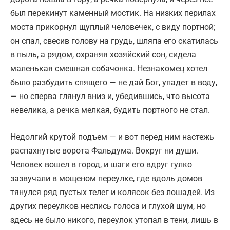
был перекинут каменный мостик. На низких перилах
моста прикорнул щуплый человечек, с виду портной;
он спал, свесив голову на грудь, шляпа его скатилась
в пыль, а рядом, охраняя хозяйский сон, сидела
маленькая смешная собачонка. Незнакомец хотел
было разбудить спящего — не дай Бог, упадет в воду,
— но сперва глянул вниз и, убедившись, что высота
невелика, а речка мелкая, будить портного не стал.
Недолгий крутой подъем — и вот перед ним настежь
распахнутые ворота Фальдума. Вокруг ни души.
Человек вошел в город, и шаги его вдруг гулко
зазвучали в мощеном переулке, где вдоль домов
тянулся ряд пустых телег и колясок без лошадей. Из
других переулков неслись голоса и глухой шум, но
здесь не было никого, переулок утопал в тени, лишь в