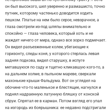
он был высокого, шел уверенно и размашисто, точно
путник, которому частенько доводится ходить
пешком. Платье на нем было серое, невзрачное, а
глаза смотрели из-под шляпы внимательно и
спокойно — глаза человека, который хоть и не
жаждет ничего от мира, однако все зорко подмечает.
Он видел разъезженные колеи, убегающие к
горизонту, следы коня, у которого стерлась левая
задняя подкова, видел старушку, в испуге
метавшуюся по саду и тщетно кликавшую кого-то, а
на дальнем холме, в пыльном мареве, сверкали
махонькие крыши Фальдума. Вот он углядел на
обочине что-то маленькое и блестящее, нагнулся и
поднял надраенную латунную бляшку от конской
сбруи. Спрятал ее в карман. Потом взгляд его упал
на изгородь из боярышника: ее недавно подстригали