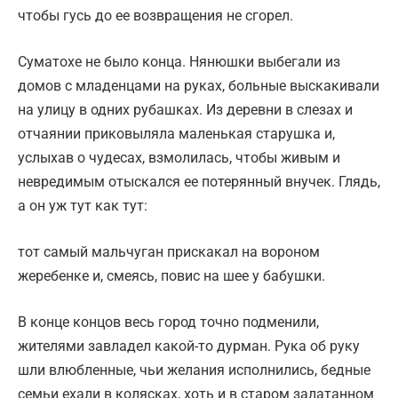
чтобы гусь до ее возвращения не сгорел.
Суматохе не было конца. Нянюшки выбегали из
домов с младенцами на руках, больные выскакивали
на улицу в одних рубашках. Из деревни в слезах и
отчаянии приковыляла маленькая старушка и,
услыхав о чудесах, взмолилась, чтобы живым и
невредимым отыскался ее потерянный внучек. Глядь,
а он уж тут как тут:
тот самый мальчуган прискакал на вороном
жеребенке и, смеясь, повис на шее у бабушки.
В конце концов весь город точно подменили,
жителями завладел какой-то дурман. Рука об руку
шли влюбленные, чьи желания исполнились, бедные
семьи ехали в колясках, хоть и в старом залатанном