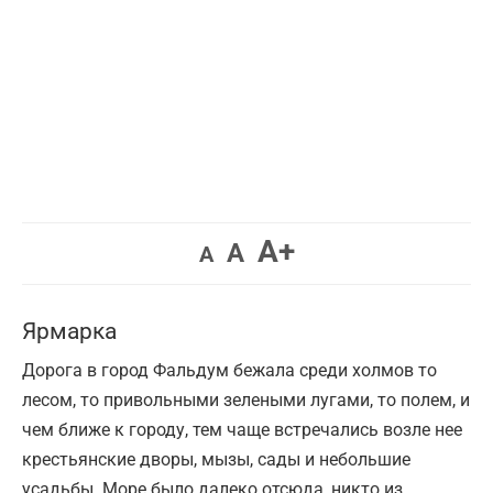
Увеличить
A+
Вернуть
Уменьшить
A
A
шрифт.
шрифт.
шрифт.
Ярмарка
Дорога в город Фальдум бежала среди холмов то
лесом, то привольными зелеными лугами, то полем, и
чем ближе к городу, тем чаще встречались возле нее
крестьянские дворы, мызы, сады и небольшие
усадьбы. Море было далеко отсюда, никто из