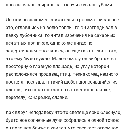
презрительно взирало на толпу и жевало губами.
Лесной незнакомец внимательно рассматривал все
это, отдавшись на волю толпы; то он заглядывал в
лавку лубочника, то читал изречения на сахарных
печатных пряниках, однако же нигде не
задерживался — казалось, он еще не отыскал того,
что ему было нужно. Мало-помалу он выбрался на
просторную главную площадь, на углу которой
расположился продавец птиц. Незнакомец немного
постоял, послушал птичий щебет, доносившийся из
клеток, тихонько посвистел в ответ коноплянке,
перепелу, канарейке, славке.
Как вдруг неподалеку что-то слепяще ярко блеснуло,
будто все солнечные лучи собрались в одной точке;
он подошел ближе и увидел, что сверкает огромное