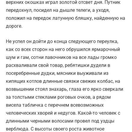
верхних окошках играл золотой отсвет дня. Путник
передохнул, посидел на дышле телеги, а уходя,
положил на передок латунную бляшку, найденную на
дороге.
Не успел он дойти до конца следующего переулка,
как со всех сторон на него обрушился ярмарочный
шум и гам, сотни лавочников на все лады громко
расхваливали свой товар, ребятишки дудели в
посеребренные дудки, мясники выуживали из
кипящих котлов длинные связки свежих колбас, на
возвышении стоял знахарь, глаза его ярко сверкали
за толстыми стеклами роговых очков, а рядом
висела табличка с перечнем всевозможных
человеческих хворей и недугов. Какой-то человек с
длинными черными волосами провел под уздцы
верблюда. С высоты своего роста животное