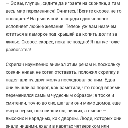
— Эх вы, глупцы, сидите да играете на скрипке, а там
весь мир переменился! Очнитесь! Бегите скорее, не то
опоздаете! На рыночной площади один человек
исполняет любые желания. Теперь уж вам незачем
ютиться в каморке под крышей да копить долги за
жилье. Скорее, скорее, пока не поздно! Я нынче тоже
разбогател!
Скрипач изумленно внимал этим речам и, поскольку
хозяин никак не хотел отставать, положил скрипку и
надел шляпу; друг молча последовал за ним. Едва
они вышли за порог, как заметили, что город впрямь
переменился самым чудесным образом; в тоске и
смятении, точно во сне, шагали они мимо домов, еще
вчера серых, покосившихся, низких, а нынче —
высоких и нарядных, как дворцы. Люди, которых они
знали нищими, ехали в каретах четвериком или