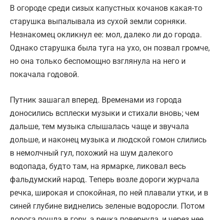
В огороде среди сизых капустных кочанов какая-то
старушка выпалывала из сухой земли сорняки.
Незнакомец окликнул ее: мол, далеко ли до города.
Однако старушка была туга на ухо, он позвал громче,
но она только беспомощно взглянула на него и
покачала годовой.
Путник зашагал вперед. Временами из города
доносились всплески музыки и стихали вновь; чем
дальше, тем музыка слышалась чаще и звучала
дольше, и наконец музыка и людской гомон слились
в немолчный гул, похожий на шум далекого
водопада, будто там, на ярмарке, ликовал весь
фальдумский народ. Теперь возле дороги журчала
речка, широкая и спокойная, по ней плавали утки, и в
синей глубине виднелись зеленые водоросли. Потом
дорога пошла в гору, а речка повернула, и через нее