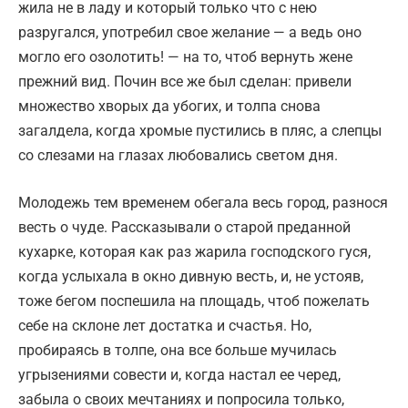
жила не в ладу и который только что с нею
разругался, употребил свое желание — а ведь оно
могло его озолотить! — на то, чтоб вернуть жене
прежний вид. Почин все же был сделан: привели
множество хворых да убогих, и толпа снова
загалдела, когда хромые пустились в пляс, а слепцы
со слезами на глазах любовались светом дня.
Молодежь тем временем обегала весь город, разнося
весть о чуде. Рассказывали о старой преданной
кухарке, которая как раз жарила господского гуся,
когда услыхала в окно дивную весть, и, не устояв,
тоже бегом поспешила на площадь, чтоб пожелать
себе на склоне лет достатка и счастья. Но,
пробираясь в толпе, она все больше мучилась
угрызениями совести и, когда настал ее черед,
забыла о своих мечтаниях и попросила только,