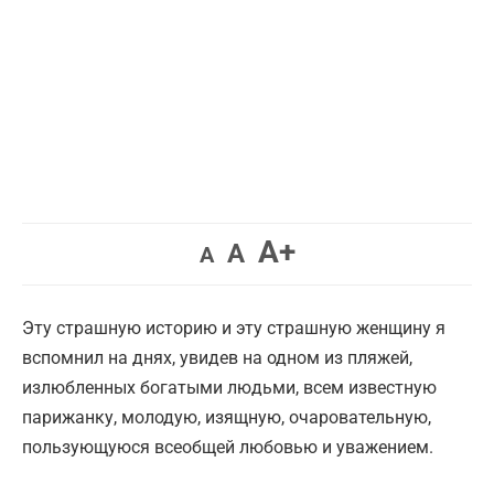
Увеличить
A+
Вернуть
Уменьшить
A
A
шрифт.
шрифт.
шрифт.
Эту страшную историю и эту страшную женщину я
вспомнил на днях, увидев на одном из пляжей,
излюбленных богатыми людьми, всем известную
парижанку, молодую, изящную, очаровательную,
пользующуюся всеобщей любовью и уважением.