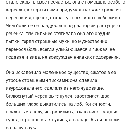
стало скрыть свое несчастье, она с помощью особого
корсажа, который сама придумала и смастерила из
веревок и дощечек, стала туго стягивать себе живот.
Чем больше он раздувался под напором растущего
ребенка, тем сильнее стягивала она это орудие
пытки, терпя страшные муки, но мужественно
перенося боль, всегда улыбающаяся и гибкая, не
подавая и вида, не возбуждая никаких подозрений.
Она искалечила маленькое существо, сжатое в ее
утробе страшными тисками; она сдавила,
изуродовала его, сделала из него чудовище.
Сплюснутый череп вытянулся, заострился, два
больших глаза выкатились на лоб. Конечности,
прижатые к телу, искривились, точно виноградные
сучья, страшно вытянулись, а пальцы были похожи
на лапы паука.