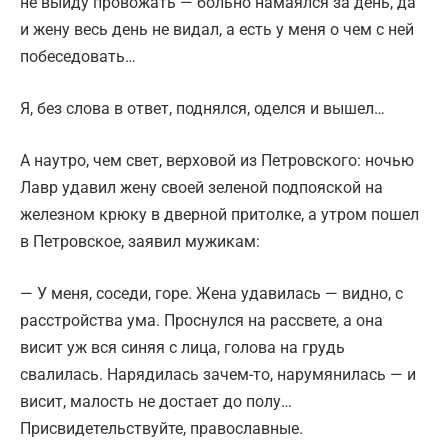
не выйду провожать — больно намаялся за день, да
и жену весь день не видал, а есть у меня о чем с ней
побеседовать…
Я, без слова в ответ, поднялся, оделся и вышел…
А наутро, чем свет, верховой из Петровского: ночью
Лавр удавил жену своей зеленой подпояской на
железном крюку в дверной притолке, а утром пошел
в Петровское, заявил мужикам:
— У меня, соседи, горе. Жена удавилась — видно, с
расстройства ума. Проснулся на рассвете, а она
висит уж вся синяя с лица, голова на грудь
свалилась. Нарядилась зачем-то, нарумянилась — и
висит, малость не достает до полу…
Присвидетельствуйте, православные.