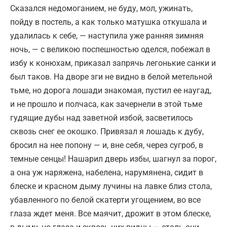
Сказался недомоганием, не буду, мол, ужинать,
пойду в постель, а как только матушка откушала и
удалилась к себе, — наступила уже ранняя зимняя
ночь, — с великою поспешностью оделся, побежал в
избу к конюхам, приказал запрячь легонькие санки и
был таков. На дворе зги не видно в белой метельной
тьме, но дорога лошади знакомая, пустил ее наугад,
и не прошло и полчаса, как зачернели в этой тьме
гудящие дубы над заветной избой, засветилось
сквозь снег ее окошко. Привязал я лошадь к дубу,
бросил на нее попону — и, вне себя, через сугроб, в
темные сенцы! Нашарил дверь избы, шагнул за порог,
а она уж наряжена, набелена, нарумянена, сидит в
блеске и красном дыму лучины на лавке близ стола,
убавленного по белой скатерти угощением, во все
глаза ждет меня. Все маячит, дрожит в этом блеске,