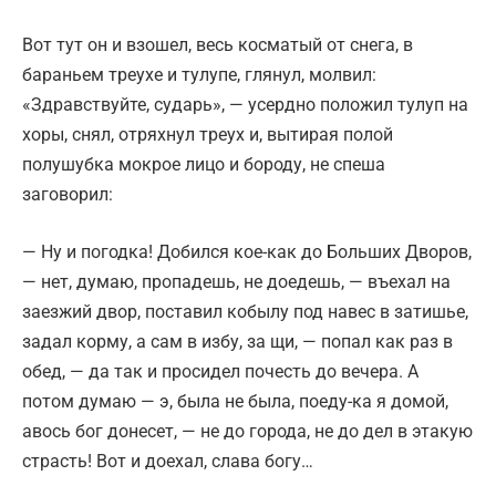
Вот тут он и взошел, весь косматый от снега, в
бараньем треухе и тулупе, глянул, молвил:
«Здравствуйте, сударь», — усердно положил тулуп на
хоры, снял, отряхнул треух и, вытирая полой
полушубка мокрое лицо и бороду, не спеша
заговорил:
— Ну и погодка! Добился кое-как до Больших Дворов,
— нет, думаю, пропадешь, не доедешь, — въехал на
заезжий двор, поставил кобылу под навес в затишье,
задал корму, а сам в избу, за щи, — попал как раз в
обед, — да так и просидел почесть до вечера. А
потом думаю — э, была не была, поеду-ка я домой,
авось бог донесет, — не до города, не до дел в этакую
страсть! Вот и доехал, слава богу…