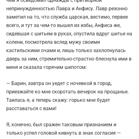
чем я осведомил однажды с притворной
непринужденностью Лавра и Анфису. Лавр резонно
заметил на то, что служба царская, вестимо, первее
всего, и тут за чем-то вышел из избы, Анфиса же,
сидевшая с шитьем в руках, опустила вдруг шитье на
колени, посмотрела вслед мужу своими
кастильскими очами и, лишь только захлопнулась
дверь за ним, стремительно-страстно блеснула ими в
меня и сказала горячим шепотом:
— Барин, завтра он уедет с ночевкой в город,
приезжайте ко мне скоротать вечерок на прощанье.
Таилась я, а теперь скажу: горько мне будет
расставаться с вами!
Я, конечно, был сражен таковым признанием и
только успел головой кивнуть в знак согласия —