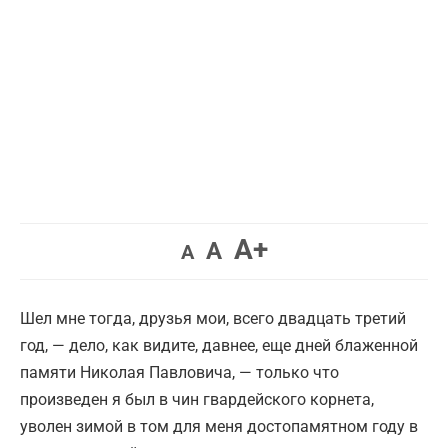
Увеличить
A+
Вернуть
Уменьшить
A
A
шрифт.
шрифт.
шрифт.
Шел мне тогда, друзья мои, всего двадцать третий
год, — дело, как видите, давнее, еще дней блаженной
памяти Николая Павловича, — только что
произведен я был в чин гвардейского корнета,
уволен зимой в том для меня достопамятном году в