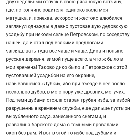
двухнедельный отпуск в свою рязанскую вотчину,
где, по кончине родителя, одиноко жила моя
матушка, и, приехав, вскорости жестоко влюбился:
заглянул однажды в давно пустовавшую дедовскую
усадьбу при некоем сельце Петровском, по соседству
нашей, да и стал под всякими предлогами
заглядывать туда все чаще и чаще. Дика и поныне
русская деревня, зимой пуще всего, а что ж было в
мои времена! Таково дико было и Петровское с этой
пустовавшей усадьбой на его окраине,
называвшейся «Дубки», ибо при въезде в нее росло
несколько дубов, в мою пору уже древних, могучих.
Под теми дубами стояла старая грубая изба, за избой
разрушенные временем службы, еще дальше пустыри
вырубленного сада, занесенного снегами, и
развалина барского дома с темными провалами
окон без рам. И вот в этой-то избе под дубами и