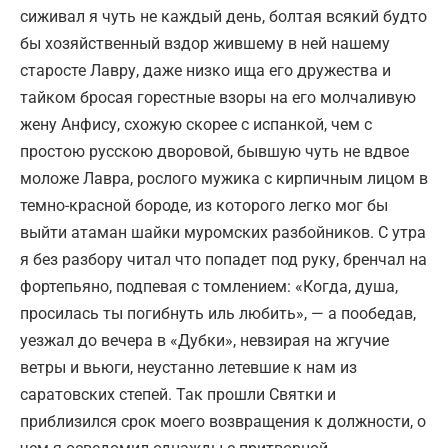
сиживал я чуть не каждый день, болтая всякий будто
бы хозяйственный вздор жившему в ней нашему
старосте Лавру, даже низко ища его дружества и
тайком бросая горестные взоры на его молчаливую
жену Анфису, схожую скорее с испанкой, чем с
простою русскою дворовой, бывшую чуть не вдвое
моложе Лавра, рослого мужика с кирпичным лицом в
темно-красной бороде, из которого легко мог бы
выйти атаман шайки муромских разбойников. С утра
я без разбору читал что попадет под руку, бренчал на
фортепьяно, подпевая с томлением: «Когда, душа,
просилась ты погибнуть иль любить», — а пообедав,
уезжал до вечера в «Дубки», невзирая на жгучие
ветры и вьюги, неустанно летевшие к нам из
саратовских степей. Так прошли Святки и
приблизился срок моего возвращения к должности, о