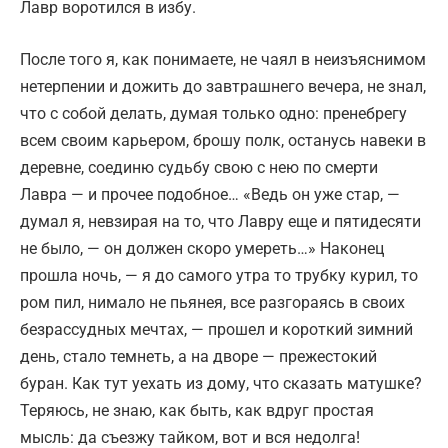
Лавр воротился в избу.
После того я, как понимаете, не чаял в неизъяснимом
нетерпении и дожить до завтрашнего вечера, не знал,
что с собой делать, думая только одно: пренебрегу
всем своим карьером, брошу полк, останусь навеки в
деревне, соединю судьбу свою с нею по смерти
Лавра — и прочее подобное… «Ведь он уже стар, —
думал я, невзирая на то, что Лавру еще и пятидесяти
не было, — он должен скоро умереть…» Наконец
прошла ночь, — я до самого утра то трубку курил, то
ром пил, нимало не пьянея, все разгораясь в своих
безрассудных мечтах, — прошел и короткий зимний
день, стало темнеть, а на дворе — прежестокий
буран. Как тут уехать из дому, что сказать матушке?
Теряюсь, не знаю, как быть, как вдруг простая
мысль: да съезжу тайком, вот и вся недолга!