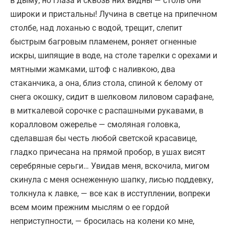
в дыму, но глаза и сквозь них видны — столь они
широки и пристальны! Лучина в светце на припечном
столбе, над лоханью с водой, трещит, слепит
быстрым багровым пламенем, роняет огненные
искры, шипящие в воде, на столе тарелки с орехами и
мятными жамками, штоф с наливкою, два
стаканчика, а она, близ стола, спиной к белому от
снега окошку, сидит в шелковом лиловом сарафане,
в миткалевой сорочке с распашными рукавами, в
коралловом ожерелье — смоляная головка,
сделавшая бы честь любой светской красавице,
гладко причесана на прямой пробор, в ушах висят
серебряные серьги… Увидав меня, вскочила, мигом
скинула с меня оснеженную шапку, лисью поддевку,
толкнула к лавке, — все как в исступлении, вопреки
всем моим прежним мыслям о ее гордой
неприступности, — бросилась на колени ко мне,