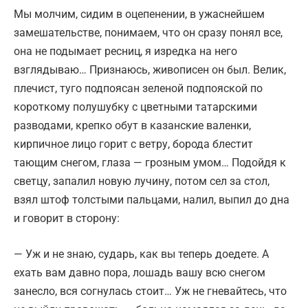
Мы молчим, сидим в оцепенении, в ужаснейшем
замешательстве, понимаем, что он сразу понял все,
она не подымает ресниц, я изредка на него
взглядываю… Признаюсь, живописен он был. Велик,
плечист, туго подпоясан зеленой подпояской по
короткому полушубку с цветными татарскими
разводами, крепко обут в казанские валенки,
кирпичное лицо горит с ветру, борода блестит
тающим снегом, глаза — грозным умом… Подойдя к
светцу, запалил новую лучину, потом сел за стол,
взял штоф толстыми пальцами, налил, выпил до дна
и говорит в сторону:
— Уж и не знаю, сударь, как вы теперь доедете. А
ехать вам давно пора, лошадь вашу всю снегом
занесло, вся согнулась стоит… Уж не гневайтесь, что