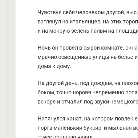
Чувствуя себя человеком другой, выс
взглянул на итальянцев, на этих торо
и на мокрую зелень пальм на площади
Ночь он провел в сырой комнате, окна
мрачно освещенные улицы на белье и 
дома к дому.
На другой день, под дождем, на плохо
боком, точно норовя непре­менно поп
вскоре и отчалил под звуки немецкого
Натянулся канат, на котором повлек 
порта маленький буксир, и мыльная во
— все поплыло назад.