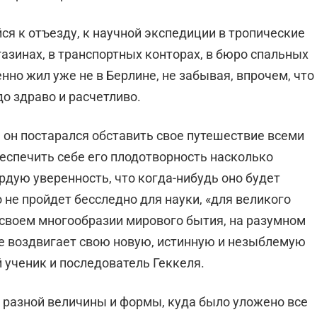
ся к отъезду, к научной экспедиции в тропические
газинах, в транспортных конторах, в бюро спальных
нно жил уже не в Берлине, не забывая, впрочем, что
о здраво и расчетливо.
 он постарался об­ставить свое путешествие всеми
беспечить себе его плодотворность насколько
рдую уверенность, что когда-нибудь оно будет
 не пройдет бесследно для науки, «для великого
своем многообразии миро­вого бытия, на разумном
е воздвигает свою новую, истинную и незыблемую
й ученик и последователь Геккеля.
и разной величи­ны и формы, куда было уложено все