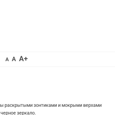
Увеличить
A+
Вернуть
Уменьшить
A
A
шрифт.
шрифт.
шрифт.
ны раскрытыми зонтиками и мокрыми верхами
 черное зеркало.