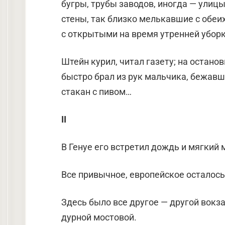
бугры, трубы заводов, иног­да — улиц
стены, так близко мелькавшие с обеих
с открытыми на время ут­ренней убор
Штейн курил, читал газету; на остано
быстро брал из рук мальчика, бежавш
стакан с пивом…
II
В Генуе его встретил дождь и мягкий 
Все привычное, европейское осталось
Здесь было все другое — другой вокза
дурной мостовой.