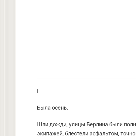
I
Была осень.
Шли дожди, улицы Берлина были пол
экипажей, блестели асфаль­том, точно