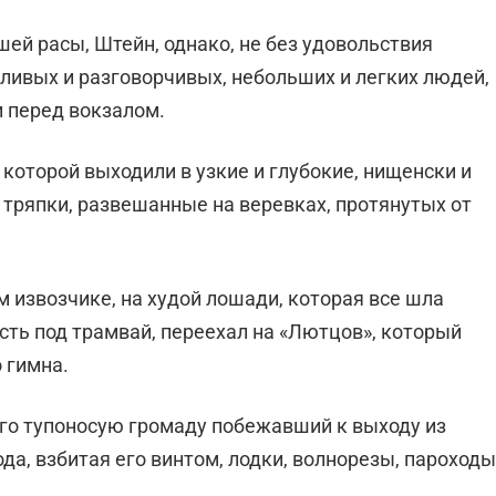
шей расы, Штейн, однако, не без удовольствия
пливых и разговорчивых, небольших и легких лю­дей,
 перед вокзалом.
 которой выходили в узкие и глубокие, нищенски и
тряпки, развешанные на веревках, протянутых от
м извозчике, на ху­дой лошади, которая все шла
асть под трамвай, переехал на «Лютцов», который
 гимна.
его тупоносую гро­маду побежавший к выходу из
да, взбитая его винтом, лодки, волнорезы, паро­ходы