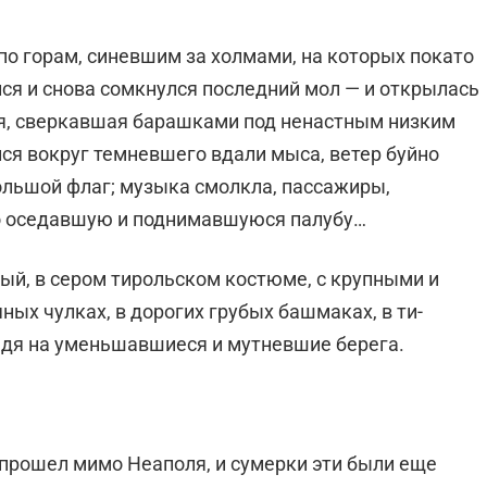
о горам, синев­шим за холмами, на которых покато
ся и снова сомкнулся последний мол — и от­крылась
я, сверкавшая барашками под ненастным низким
лся вокруг темневшего вдали мыса, ветер буйно
ольшой флаг; музыка смолкла, пассажиры,
о оседавшую и поднимавшуюся палубу…
ый, в сером ти­рольском костюме, с крупными и
ных чулках, в дорогих грубых башмаках, в ти­
лядя на уменьшавшиеся и мутневшие берега.
прошел мимо Неа­поля, и сумерки эти были еще