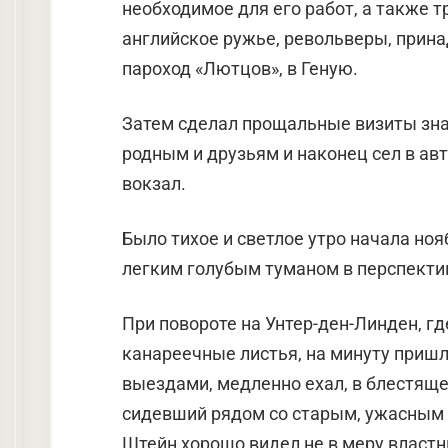
необходимое для его работ, а также т
английское ружье, револьверы, прина
пароход «Лютцов», в Геную.
Затем сделал прощальные визиты зн
родным и друзьям и нако­нец сел в ав
вокзал.
Было тихое и светлое утро начала ноя
легким голубым туманом в перспекти
При повороте на Унтер-ден-Линден, гд
канареечные листья, на минуту приш
выездами, медленно ехал, в блестяще
сидевший рядом со старым, ужасным 
Штейн хорошо ви­дел не в меру власт