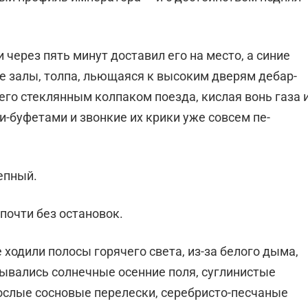
через пять минут доставил его на место, а синие
е залы, толпа, льющаяся к высоким дверям дебар­
его стеклянным кол­паком поезда, кислая вонь газа 
и-буфетами и звонкие их крики уже совсем пе­
епный.
почти без оста­новок.
 ходили полосы го­рячего света, из-за белого дыма,
рывались солнечные осенние поля, суглинистые
слые сосновые пе­релески, серебристо-песчаные