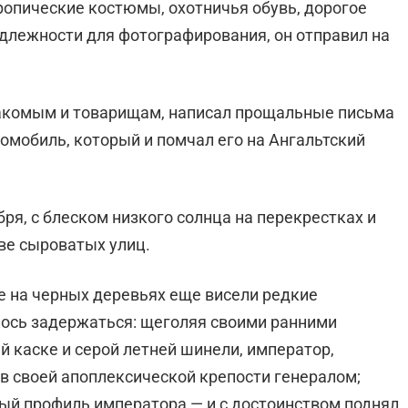
ропические костюмы, охотничья обувь, до­рогое
длежности для фотографирования, он отправил на
акомым и товари­щам, написал прощальные письма
томобиль, который и помчал его на Ангальтский
бря, с блеском низкого солнца на перекрестках и
ве сыроватых улиц.
е на черных де­ревьях еще висели редкие
лось задержаться: щеголяя своими ранними
й каске и серой летней шинели, император,
в своей апоплексической крепости генералом;
ный профиль императора — и с достоин­ством поднял