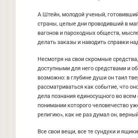
А Штейн, молодой ученый, готовивший
страны, целые дни про­водивший в ма
вагонов и пароходных обществ, мысле
делать заказы и наводить справки над
Несмотря на свои скромные средства,
доступными для него сред­ствами и о
возможно: в глубине души он таил тве
рассматриваться как событие, что оно
дела познания единосущного во всем 
понимании которого человечество уж
рели­гию», как не раз думал он, верны
Все свои вещи, все те сундуки и ящик