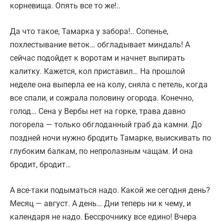
корневища. Опять все то же!..
Да что такое, Тамарка у забора!.. Сопенье,
похлестывание веток… обгладывает миндаль! А
сейчас подойдет к воротам и начнет выпирать
калитку. Кажется, кол приставил… На прошлой
неделе она выперла ее на колу, сняла с петель, когда
все спали, и сожрала половину огорода. Конечно,
голод… Сена у Вербы нет на горке, трава давно
погорела — только обглоданный граб да камни. До
поздней ночи нужно бродить Тамарке, выискивать по
глубоким балкам, по непролазным чащам. И она
бродит, бродит…
А все-таки подыматься надо. Какой же сегодня день?
Месяц — август. А день… Дни теперь ни к чему, и
календаря не надо. Бессрочнику все едино! Вчера