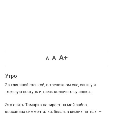
Увеличить
A+
Вернуть
Уменьшить
A
A
шрифт.
шрифт.
шрифт.
Утро
За глиняной стенкой, в тревожном сне, слышу я
тяжелую поступь и треск колючего сушняка…
Это опять Тамарка напирает на мой забор,
красавица симменталка, белая, в рыжих пятнах, —