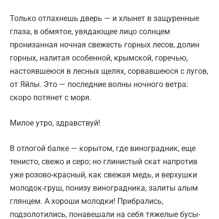
Только отпахнешь дверь — и хлынет в защуренные
глаза, в обмятое, увядающее лицо солнцем
пронизанная ночная свежесть горных лесов, долин
горных, налитая особенной, крымской, горечью,
настоявшеюся в лесных щелях, сорвавшеюся с лугов,
от Яйлы. Это — последние волны ночного ветра:
скоро потянет с моря.
Милое утро, здравствуй!
В отлогой балке — корытом, где виноградник, еще
тенисто, свежо и серо; но глинистый скат напротив
уже розово-красный, как свежая медь, и верхушки
молодок-груш, понизу виноградника, залиты алым
глянцем. А хороши молодки! Прибрались,
подзолотились, понавешали на себя тяжелые бусы-