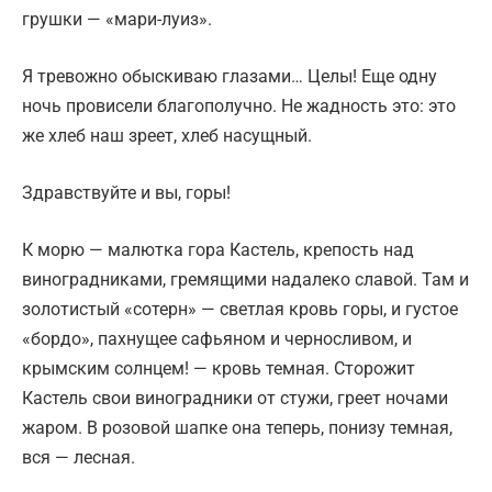
грушки — «мари-луиз».
Я тревожно обыскиваю глазами… Целы! Еще одну
ночь провисели благополучно. Не жадность это: это
же хлеб наш зреет, хлеб насущный.
Здравствуйте и вы, горы!
К морю — малютка гора Кастель, крепость над
виноградниками, гремящими надалеко славой. Там и
золотистый «сотерн» — светлая кровь горы, и густое
«бордо», пахнущее сафьяном и черносливом, и
крымским солнцем! — кровь темная. Сторожит
Кастель свои виноградники от стужи, греет ночами
жаром. В розовой шапке она теперь, понизу темная,
вся — лесная.