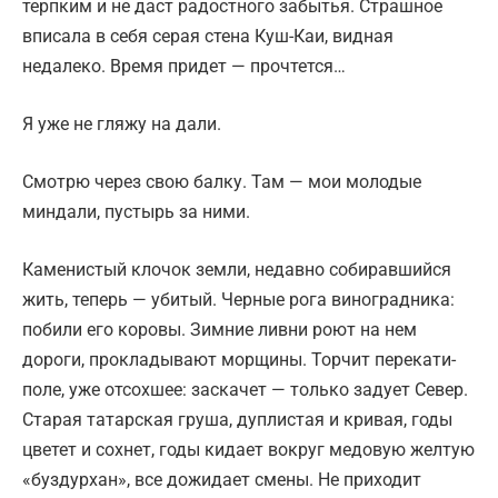
терпким и не даст радостного забытья. Страшное
вписала в себя серая стена Куш-Каи, видная
недалеко. Время придет — прочтется…
Я уже не гляжу на дали.
Смотрю через свою балку. Там — мои молодые
миндали, пустырь за ними.
Каменистый клочок земли, недавно собиравшийся
жить, теперь — убитый. Черные рога виноградника:
побили его коровы. Зимние ливни роют на нем
дороги, прокладывают морщины. Торчит перекати-
поле, уже отсохшее: заскачет — только задует Север.
Старая татарская груша, дуплистая и кривая, годы
цветет и сохнет, годы кидает вокруг медовую желтую
«буздурхан», все дожидает смены. Не приходит