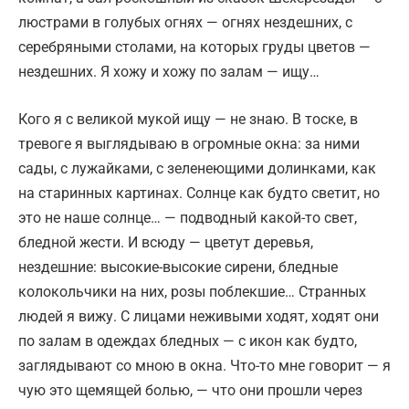
люстрами в голубых огнях — огнях нездешних, с
серебряными столами, на которых груды цветов —
нездешних. Я хожу и хожу по залам — ищу…
Кого я с великой мукой ищу — не знаю. В тоске, в
тревоге я выглядываю в огромные окна: за ними
сады, с лужайками, с зеленеющими долинками, как
на старинных картинах. Солнце как будто светит, но
это не наше солнце… — подводный какой-то свет,
бледной жести. И всюду — цветут деревья,
нездешние: высокие-высокие сирени, бледные
колокольчики на них, розы поблекшие… Странных
людей я вижу. С лицами неживыми ходят, ходят они
по залам в одеждах бледных — с икон как будто,
заглядывают со мною в окна. Что-то мне говорит — я
чую это щемящей болью, — что они прошли через