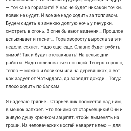
— точка на горизонте! У нас не будет никакой точки,
вовек не будет. И вcе же надо ходить за топливом.
Будем сидеть в зимнюю долгую ночь у печурки,
смотреть в огонь. В огне бывают видения… Прошлое
вспыхивает и гаснет… Гора хворосту выросла за эти
недели, сохнет. Надо еще, еще. Славно будет рубить
зимой! Так и будут отскакивать! На целые дни
работы. Надо пользоваться погодой. Теперь хорошо,
тепло — можно и босиком или на деревяшках, а вот
как задует от Чатырдага, да зарядят дожди… Тогда
плохо ходить по балкам.
Я надеваю тряпье… Старьевщик посмеется над ним,
в мешок запхает. Что понимают старьёвщики! Они и
живую душу крючком зацепят, чтобы выменять на
гроши. Из человеческих костей наварят клею — для