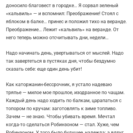
доносило благовест в городке… Я сорвал зеленый
«кальвиль» — и вспомнил: Преображение! Стоял с
яблоком в балке… принес и положил тихо на веранде.
Преображение… Лежит «кальвиль» на веранде. От
него теперь можно отсчитывать дни, недели…
Надо начинать день, увертываться от мыслей. Надо
так завертеться в пустяках дня, чтобы бездумно
сказать себе: еще один день убит!
Как каторжанин-бессрочник, я устало надеваю
тряпье — милое мое прошлое, изодранное по чащам.
Каждый день надо ходить по балкам, царапаться с
топором по кручам: заготовлять к зиме топливо.
Зачем — не знаю. Чтобы убивать время. Мечтал
когда-то сделаться Робинзоном — стал. Хуже, чем
Робинзоном. У того было будущее, надежда: а вдруг