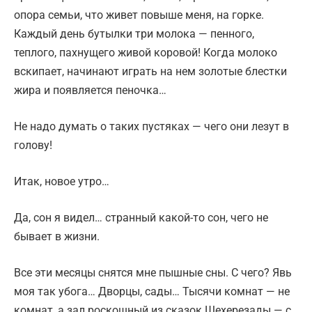
опора семьи, что живет повыше меня, на горке.
Каждый день бутылки три молока — пенного,
теплого, пахнущего живой коровой! Когда молоко
вскипает, начинают играть на нем золотые блестки
жира и появляется пеночка…
Не надо думать о таких пустяках — чего они лезут в
голову!
Итак, новое утро…
Да, сон я видел… странный какой-то сон, чего не
бывает в жизни.
Все эти месяцы снятся мне пышные сны. С чего? Явь
моя так убога… Дворцы, сады… Тысячи комнат — не
комнат, а зал роскошный из сказок Шехерезады — с