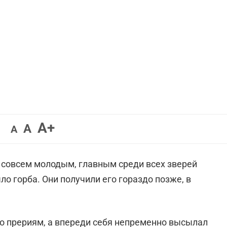
Увеличить
A+
Вернуть
Уменьшить
A
A
шрифт.
шрифт.
шрифт.
 совсем молодым, главным среди всех зверей
ло горба. Они получили его гораздо позже, в
по прериям, а впереди себя непременно высылал