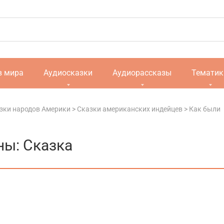
в мира
Аудиосказки
Аудиорассказы
Тематик
зки народов Америки
>
Сказки американских индейцев
>
Как были
ны: Сказка