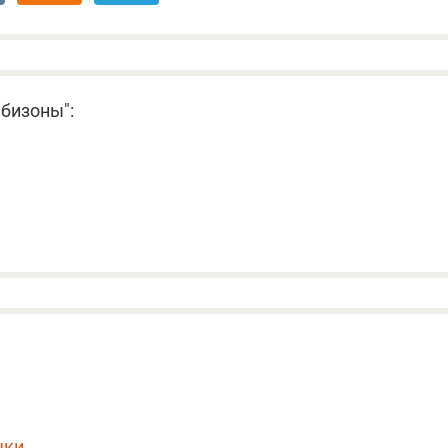
 бизоны":
чки