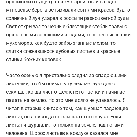
проникали в гущу трав и кустарников, и на одно
мгновенье берега вспыхивали сотнями красок, будто
солнечный луч ударял в россыпи разноцветной руды.
Свет открывал то черные блестящие стебли травы с
оранжевыми засохшими ягодами, то огненные шапки
мухоморов, как будто забрызганные мелом, то
слитки слежавшихся дубовых листьев и красные
спинки божьих коровок.
Часто осенью я пристально следил за опадающими
листьями, чтобы поймать ту незаметную долю
секунды, когда лист отделяется от ветки и начинает
падать на землю. Но это мне долго не удавалось. Я
читал в старых книгах о том, как шуршат падающие
листья, но я никогда не слышал этого звука. Если
листья и шуршали, то только на земле, под ногами
человека. Шорох листьев в воздухе казался мне