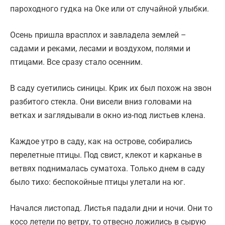
пароходного гудка на Оке или от случайной улыбки.
Осень пришла врасплох и завладела землей –
садами и реками, лесами и воздухом, полями и
птицами. Все сразу стало осенним.
В саду суетились синицы. Крик их был похож на звон
разбитого стекла. Они висели вниз головами на
ветках и заглядывали в окно из-под листьев клена.
Каждое утро в саду, как на острове, собирались
перелетные птицы. Под свист, клекот и карканье в
ветвях поднималась суматоха. Только днем в саду
было тихо: беспокойные птицы улетали на юг.
Начался листопад. Листья падали дни и ночи. Они то
косо летели по ветру, то отвесно ложились в сырую