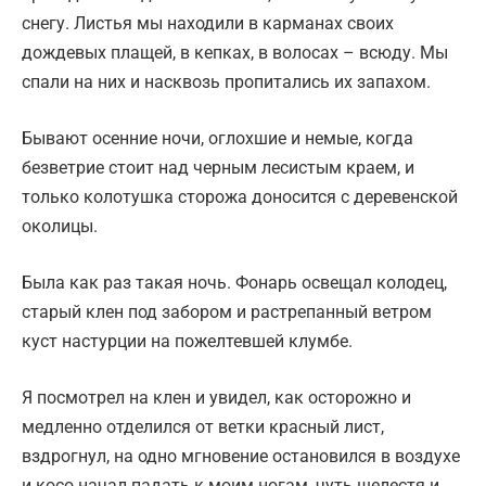
снегу. Листья мы находили в карманах своих
дождевых плащей, в кепках, в волосах – всюду. Мы
спали на них и насквозь пропитались их запахом.
Бывают осенние ночи, оглохшие и немые, когда
безветрие стоит над черным лесистым краем, и
только колотушка сторожа доносится с деревенской
околицы.
Была как раз такая ночь. Фонарь освещал колодец,
старый клен под забором и растрепанный ветром
куст настурции на пожелтевшей клумбе.
Я посмотрел на клен и увидел, как осторожно и
медленно отделился от ветки красный лист,
вздрогнул, на одно мгновение остановился в воздухе
и косо начал падать к моим ногам, чуть шелестя и