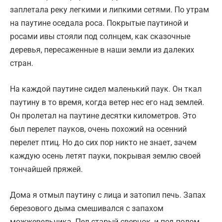
заплетала реку легкими и липкими сетями. По утрам
на паутине оседала роса. Покрытые паутиной и
росами ивы стояли под солнцем, как сказочные
деревья, пересаженные в наши земли из далеких
стран.
На каждой паутине сидел маленький паук. Он ткал
паутину в то время, когда ветер нес его над землей.
Он пролетал на паутине десятки километров. Это
был перелет пауков, очень похожий на осенний
перелет птиц. Но до сих пор никто не знает, зачем
каждую осень летят пауки, покрывая землю своей
тончайшей пряжей.
Дома я отмыл паутину с лица и затопил печь. Запах
березового дыма смешивался с запахом
можжевельника. Пел старый сверчок, и под полом