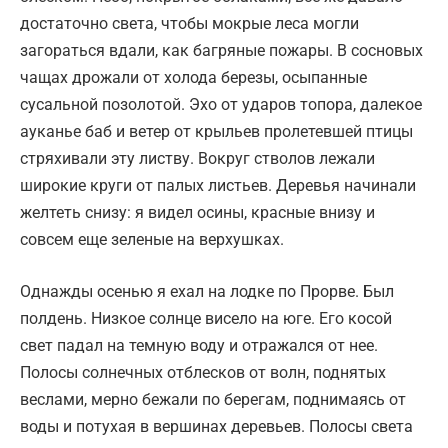
достаточно света, чтобы мокрые леса могли
загораться вдали, как багряные пожары. В сосновых
чащах дрожали от холода березы, осыпанные
сусальной позолотой. Эхо от ударов топора, далекое
ауканье баб и ветер от крыльев пролетевшей птицы
стряхивали эту листву. Вокруг стволов лежали
широкие круги от палых листьев. Деревья начинали
желтеть снизу: я видел осины, красные внизу и
совсем еще зеленые на верхушках.
Однажды осенью я ехал на лодке по Прорве. Был
полдень. Низкое солнце висело на юге. Его косой
свет падал на темную воду и отражался от нее.
Полосы солнечных отблесков от волн, поднятых
веслами, мерно бежали по берегам, поднимаясь от
воды и потухая в вершинах деревьев. Полосы света