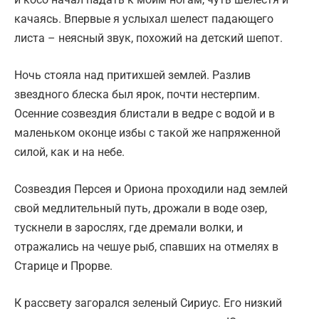
качаясь. Впервые я услыхал шелест падающего
листа – неясный звук, похожий на детский шепот.
Ночь стояла над притихшей землей. Разлив
звездного блеска был ярок, почти нестерпим.
Осенние созвездия блистали в ведре с водой и в
маленьком оконце избы с такой же напряженной
силой, как и на небе.
Созвездия Персея и Ориона проходили над землей
свой медлительный путь, дрожали в воде озер,
тускнели в зарослях, где дремали волки, и
отражались на чешуе рыб, спавших на отмелях в
Старице и Прорве.
К рассвету загорался зеленый Сириус. Его низкий