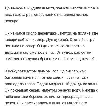
До вечера мы удили вместе, жевали черствый хлеб и
вполголоса разговаривали о недавнем лесном
пожаре.
Он начался около деревушки Лопухи, на поляне, где
косари забыли костер. Дул суховей. Огонь быстро
погнало на север. Он двигался со скоростью
двадцати километров в час. Он гудел, как сотни
самолетов, идущих бреющим полетом над землей.
В небе, затянутом дымом, солнце висело, как
багровый паук на плотной седой паутине. Гарь
разъедала глаза. Падал медленный дождь из золы.
Он покрывал серым налетом речную воду. Иногда с
неба слетали березовые листья, превращенные в
пепел. Они рассыпались в пыль от малейшего