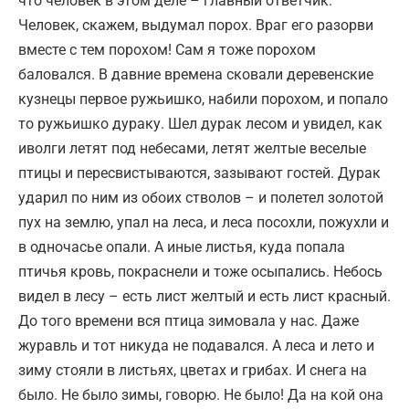
что человек в этом деле – главный ответчик.
Человек, скажем, выдумал порох. Враг его разорви
вместе с тем порохом! Сам я тоже порохом
баловался. В давние времена сковали деревенские
кузнецы первое ружьишко, набили порохом, и попало
то ружьишко дураку. Шел дурак лесом и увидел, как
иволги летят под небесами, летят желтые веселые
птицы и пересвистываются, зазывают гостей. Дурак
ударил по ним из обоих стволов – и полетел золотой
пух на землю, упал на леса, и леса посохли, пожухли и
в одночасье опали. А иные листья, куда попала
птичья кровь, покраснели и тоже осыпались. Небось
видел в лесу – есть лист желтый и есть лист красный.
До того времени вся птица зимовала у нас. Даже
журавль и тот никуда не подавался. А леса и лето и
зиму стояли в листьях, цветах и грибах. И снега на
было. Не было зимы, говорю. Не было! Да на кой она