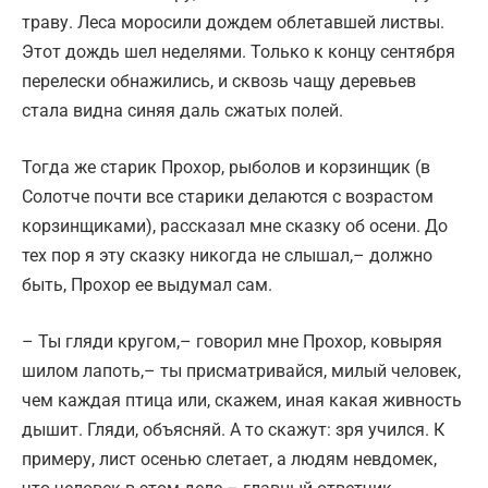
траву. Леса моросили дождем облетавшей листвы.
Этот дождь шел неделями. Только к концу сентября
перелески обнажились, и сквозь чащу деревьев
стала видна синяя даль сжатых полей.
Тогда же старик Прохор, рыболов и корзинщик (в
Солотче почти все старики делаются с возрастом
корзинщиками), рассказал мне сказку об осени. До
тех пор я эту сказку никогда не слышал,– должно
быть, Прохор ее выдумал сам.
– Ты гляди кругом,– говорил мне Прохор, ковыряя
шилом лапоть,– ты присматривайся, милый человек,
чем каждая птица или, скажем, иная какая живность
дышит. Гляди, объясняй. А то скажут: зря учился. К
примеру, лист осенью слетает, а людям невдомек,