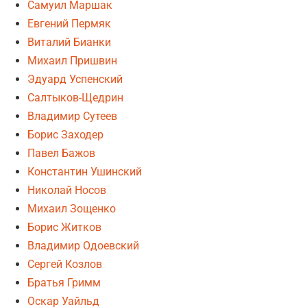
Самуил Маршак
Евгений Пермяк
Виталий Бианки
Михаил Пришвин
Эдуард Успенский
Салтыков-Щедрин
Владимир Сутеев
Борис Заходер
Павел Бажов
Константин Ушинский
Николай Носов
Михаил Зощенко
Борис Житков
Владимир Одоевский
Сергей Козлов
Братья Гримм
Оскар Уайльд