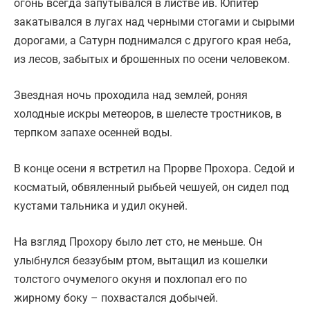
огонь всегда запутывался в листве ив. Юпитер
закатывался в лугах над черными стогами и сырыми
дорогами, а Сатурн поднимался с другого края неба,
из лесов, забытых и брошенных по осени человеком.
Звездная ночь проходила над землей, роняя
холодные искры метеоров, в шелесте тростников, в
терпком запахе осенней воды.
В конце осени я встретил на Прорве Прохора. Седой и
косматый, обвяленный рыбьей чешуей, он сидел под
кустами тальника и удил окуней.
На взгляд Прохору было лет сто, не меньше. Он
улыбнулся беззубым ртом, вытащил из кошелки
толстого очумелого окуня и похлопал его по
жирному боку – похвастался добычей.