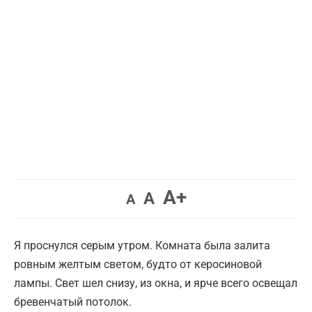
Увеличить
A+
Вернуть
Уменьшить
A
A
шрифт.
шрифт.
шрифт.
Я проснулся серым утром. Комната была залита
ровным желтым светом, будто от керосиновой
лампы. Свет шел снизу, из окна, и ярче всего освещал
бревенчатый потолок.