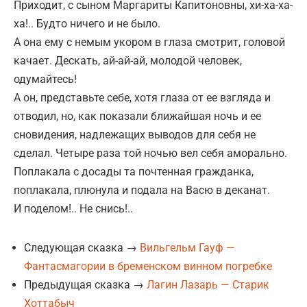
Приходит, с сыном Маргариты Капитоновны, хи-ха-ха-
ха!.. Будто ничего и не было.
А она ему с немым укором в глаза смотрит, головой
качает. Дескать, ай-ай-ай, молодой человек,
одумайтесь!
А он, представьте себе, хотя глаза от ее взгляда и
отводил, но, как показали ближайшая ночь и ее
сновидения, надлежащих выводов для себя не
сделал. Четыре раза той ночью вел себя аморально.
Поплакала с досады та почтенная гражданка,
поплакала, плюнула и подала на Васю в деканат.
И поделом!.. Не снись!..
Следующая сказка →
Вильгельм Гауф —
Фантасмагории в бременском винном погребке
Предыдущая сказка →
Лагин Лазарь — Старик
Хоттабыч