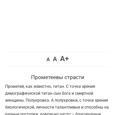
Увеличить
A+
Вернуть
Уменьшить
A
A
шрифт.
шрифт.
шрифт.
Прометеевы страсти
Прометей, как известно, титан. С точки зрения
демографической титан сын бога и смертной
женщины. Полукровка. А полукровки, с точки зрения
биологической, личности талантливые и способны на
разные поступки, довольно часто – благородные.