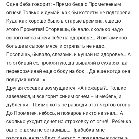
Одна баба говорит: «Прямо беда с Прометеевым
огнем! Только и думай, как бы котлеты не подгорели.
Куда как хорошо было в старые времена, еще до
этого Прометея! Оторвешь, бывало, сколько надо
сырого мяса и жуй себе на здоровье… И витаминов
больше в сыром мясе, и стряпать не надо…
Посолишь, бывало, слезами, и кушай на здоровье… А
то отбивай ее, проклятую, да вываляй в сухарях, да
переворачивай еще с боку на бок… Да еще когда она
подрумянится…»
Другая соседка возмущается: «А пожары?.. Только
зазевайся, и все горит синим огнем – и мебель, и
дубленки… Прямо хоть не разводи этот чертов огонь!
До Прометея, небось, и пожаров никто не знал… А
сколько уходит денег на страховку от огня!.. Ребенка
одного дома не оставишь… Прабабка мне
рассказывала: уйдут, бывало, с прадедом в гости, а