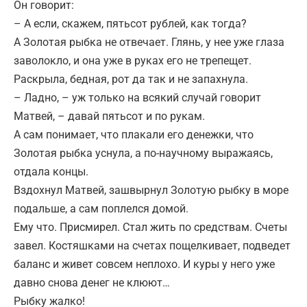
Он говорит:
– А если, скажем, пятьсот рублей, как тогда?
А Золотая рыбка не отвечает. Глянь, у нее уже глаза
заволокло, и она уже в руках его не трепещет.
Раскрыла, бедная, рот да так и не запахнула.
– Ладно, – уж только на всякий случай говорит
Матвей, – давай пятьсот и по рукам.
А сам понимает, что плакали его денежки, что
Золотая рыбка уснула, а по-научному выражаясь,
отдала концы.
Вздохнул Матвей, зашвырнул Золотую рыбку в море
подальше, а сам поплелся домой.
Ему что. Присмирел. Стал жить по средствам. Счеты
завел. Костяшками на счетах пощелкивает, подведет
баланс и живет совсем неплохо. И куры у него уже
давно снова денег не клюют…
Рыбку жалко!