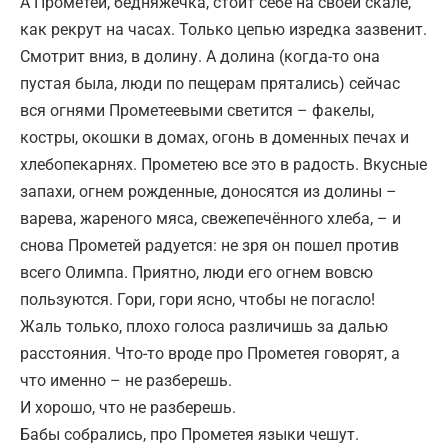
А Прометей, бедняжечка, стоит себе на своей скале,
как рекрут на часах. Только цепью изредка зазвенит.
Смотрит вниз, в долину. А долина (когда-то она
пустая была, люди по пещерам прятались) сейчас
вся огнями Прометеевыми светится – факелы,
костры, окошки в домах, огонь в доменных печах и
хлебопекарнях. Прометею все это в радость. Вкусные
запахи, огнем рожденные, доносятся из долины –
варева, жареного мяса, свежепечённого хлеба, – и
снова Прометей радуется: не зря он пошел против
всего Олимпа. Приятно, люди его огнем вовсю
пользуются. Гори, гори ясно, чтобы не погасло!
Жаль только, плохо голоса различишь за далью
расстояния. Что-то вроде про Прометея говорят, а
что именно – не разберешь.
И хорошо, что не разберешь.
Бабы собрались, про Прометея языки чешут.