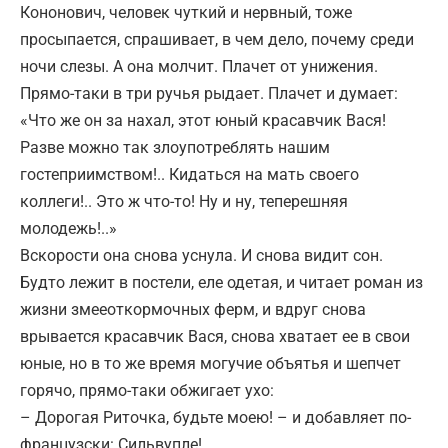
Кононович, человек чуткий и нервный, тоже
просыпается, спрашивает, в чем дело, почему среди
ночи слезы. А она молчит. Плачет от унижения.
Прямо-таки в три ручья рыдает. Плачет и думает:
«Что же он за нахал, этот юный красавчик Вася!
Разве можно так злоупотреблять нашим
гостеприимством!.. Кидаться на мать своего
коллеги!.. Это ж что-то! Ну и ну, теперешняя
молодежь!..»
Вскорости она снова уснула. И снова видит сон.
Будто лежит в постели, еле одетая, и читает роман из
жизни змееоткормочных ферм, и вдруг снова
врывается красавчик Вася, снова хватает ее в свои
юные, но в то же время могучие объятья и шепчет
горячо, прямо-таки обжигает ухо:
– Дорогая Риточка, будьте моею! – и добавляет по-
французски: Сильвупле!