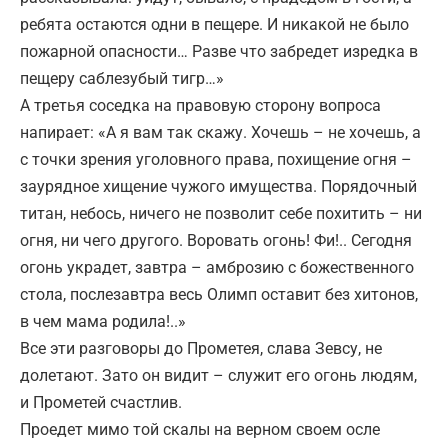
ребята остаются одни в пещере. И никакой не было
пожарной опасности… Разве что забредет изредка в
пещеру саблезубый тигр…»
А третья соседка на правовую сторону вопроса
напирает: «А я вам так скажу. Хочешь – не хочешь, а
с точки зрения уголовного права, похищение огня –
заурядное хищение чужого имущества. Порядочный
титан, небось, ничего не позволит себе похитить – ни
огня, ни чего другого. Воровать огонь! Фи!.. Сегодня
огонь украдет, завтра – амброзию с божественного
стола, послезавтра весь Олимп оставит без хитонов,
в чем мама родила!..»
Все эти разговоры до Прометея, слава Зевсу, не
долетают. Зато он видит – служит его огонь людям,
и Прометей счастлив.
Проедет мимо той скалы на верном своем осле