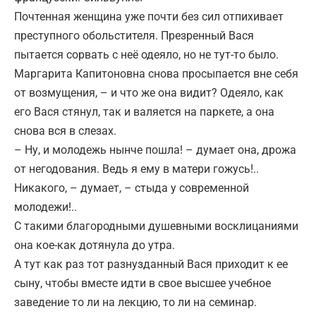
Почтенная женщина уже почти без сил отпихивает
преступного обольстителя. Презренный Вася
пытается сорвать с неё одеяло, но не тут-то было.
Маргарита Капитоновна снова просыпается вне себя
от возмущения, – и что же она видит? Одеяло, как
его Вася стянул, так и валяется на паркете, а она
снова вся в слезах.
– Ну, и молодежь нынче пошла! – думает она, дрожа
от негодования. Ведь я ему в матери гожусь!..
Никакого, – думает, – стыда у современной
молодежи!..
С такими благородными душевными восклицаниями
она кое-как дотянула до утра.
А тут как раз тот разнузданный Вася приходит к ее
сыну, чтобы вместе идти в свое высшее учебное
заведение то ли на лекцию, то ли на семинар.