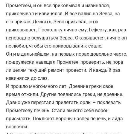
Прометеем, и он все приковывал и извинялся,
приковывал и извинялся. И все валил на Зевса, на
его приказ. Дескать, Зевс приказал, он и
приковывает. Поскольку лично ему, Гефесту, как раз
неповадно ослушаться Зевса. Оказывается, лично он
не любил, чтобы его приковывали к скале.
Он и в дальнейшем, на первых порах довольно часто,
по-дружески навещал Прометея, проверить, не пора
ли цепям текущий ремонт провести. И каждый раз
извинялся до слез.
И прошло много-много лет. Древние греки свое
время отжили. Другие появились греки, не древние.
Давно уже перестали прилетать орлы – поклевать
Прометееву печень. Стали вместо себя ворон
присылать. Поклюют вороны наспех печень, и айда
восвояси.