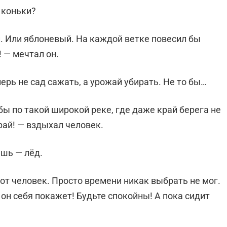
т коньки?
й. Или яблоневый. На каждой ветке повесил бы
! — мечтал он.
перь не сад сажать, а урожай убирать. Не то бы…
 бы по такой широкой реке, где даже край берега не
рай! — вздыхал человек.
ёшь — лёд.
от человек. Просто времени никак выбрать не мог.
 он себя покажет! Будьте спокойны! А пока сидит