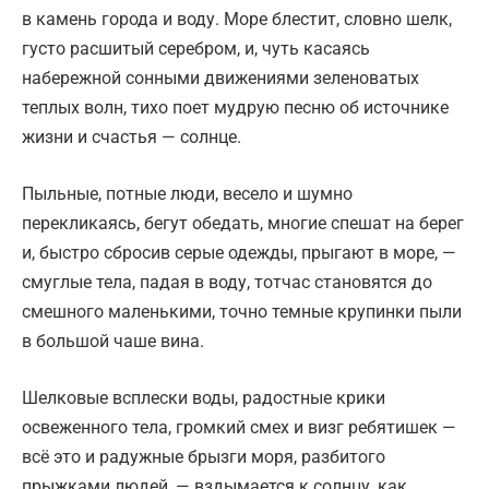
в камень города и воду. Море блестит, словно шелк,
густо расшитый серебром, и, чуть касаясь
набережной сонными движениями зеленоватых
теплых волн, тихо поет мудрую песню об источнике
жизни и счастья — солнце.
Пыльные, потные люди, весело и шумно
перекликаясь, бегут обедать, многие спешат на берег
и, быстро сбросив серые одежды, прыгают в море, —
смуглые тела, падая в воду, тотчас становятся до
смешного маленькими, точно темные крупинки пыли
в большой чаше вина.
Шелковые всплески воды, радостные крики
освеженного тела, громкий смех и визг ребятишек —
всё это и радужные брызги моря, разбитого
прыжками людей, — вздымается к солнцу, как