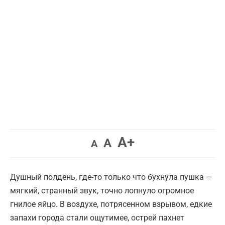
Увеличить
A+
Вернуть
Уменьшить
A
A
шрифт.
шрифт.
шрифт.
Душный полдень, где-то только что бухнула пушка —
мягкий, странный звук, точно лопнуло огромное
гнилое яйцо. В воздухе, потрясенном взрывом, едкие
запахи города стали ощутимее, острей пахнет