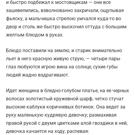
и быстро подбежал к мостовщикам — они все
зашевелились, взволнованно закричали, ощупывая
фьяску, а мальчишка стрелою умчался куда-то во
двор и столь же быстро выскочил оттуда с большим
желтым блюдом в руках.
Блюдо поставили на землю, и старик внимательно
льет в него красную живую струю, — четыре пары
глаз любуются игрою вина на солнце, сухие губы
людей жадно вздрагивают.
Идет женщина в бледно-голубом платье, на ее черных
волосах золотистый кружевной шарф, четко стучат
высокие каблуки коричневых ботинок. Она ведет за
руку маленькую кудрявую девочку; размахивая
правой рукой с двумя цветками алой гвоздики в ней,
девочка качается на ходу, распевая: