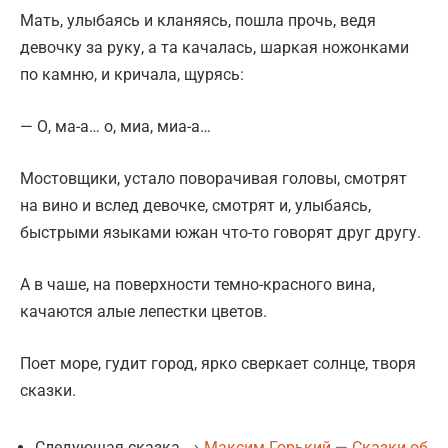
Мать, улыбаясь и кланяясь, пошла прочь, ведя
девочку за руку, а та качалась, шаркая ножонками
по камню, и кричала, щурясь:
— О, ма-а… о, миа, миа-а…
Мостовщики, устало поворачивая головы, смотрят
на вино и вслед девочке, смотрят и, улыбаясь,
быстрыми языками южан что-то говорят друг другу.
А в чаше, на поверхности темно-красного вина,
качаются алые лепестки цветов.
Поет море, гудит город, ярко сверкает солнце, творя
сказки.
Следующая сказка →
Максим Горький — Сказки об