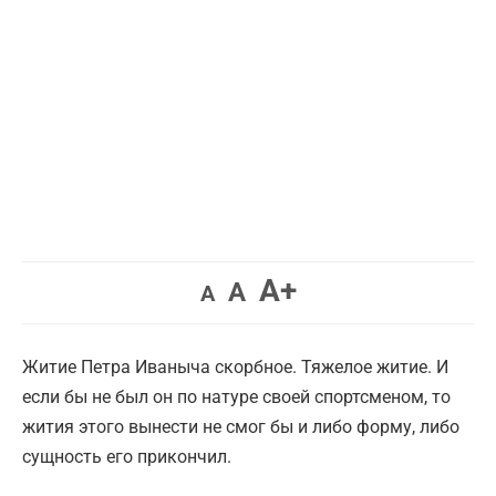
Увеличить
A+
Вернуть
Уменьшить
A
A
шрифт.
шрифт.
шрифт.
Житие Петра Иваныча скорбное. Тяжелое житие. И
если бы не был он по натуре своей спортсменом, то
жития этого вынести не смог бы и либо форму, либо
сущность его прикончил.