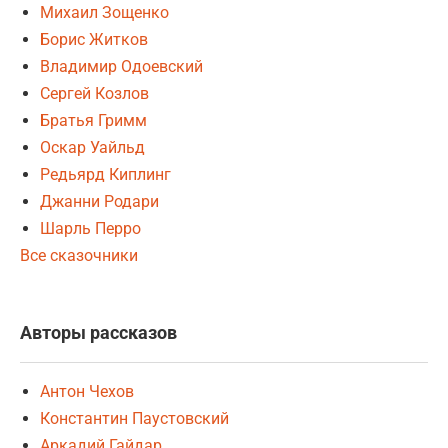
Михаил Зощенко
Борис Житков
Владимир Одоевский
Сергей Козлов
Братья Гримм
Оскар Уайльд
Редьярд Киплинг
Джанни Родари
Шарль Перро
Все сказочники
Авторы рассказов
Антон Чехов
Константин Паустовский
Аркадий Гайдар