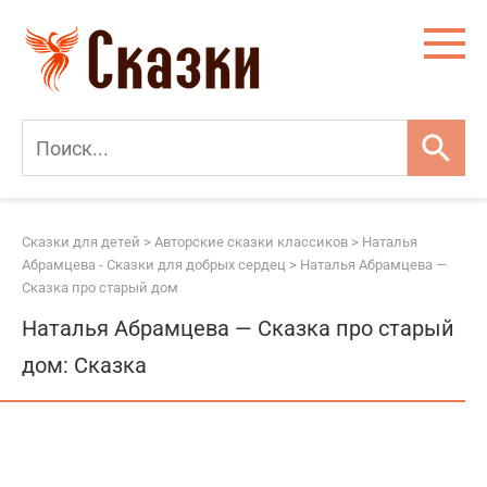
Перейти
к
контенту
Сказки для детей
>
Авторские сказки классиков
>
Наталья
Абрамцева - Сказки для добрых сердец
>
Наталья Абрамцева —
Сказка про старый дом
Наталья Абрамцева — Сказка про старый
дом: Сказка