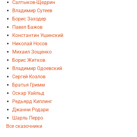
Салтыков-Щедрин
Владимир Сутеев
Борис Заходер
Павел Бажов
Константин Ушинский
Николай Носов
Михаил Зощенко
Борис Житков
Владимир Одоевский
Сергей Козлов
Братья Гримм
Оскар Уайльд
Редьярд Киплинг
Джанни Родари
Шарль Перро
Все сказочники