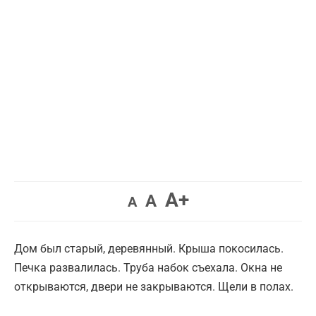
Увеличить
A+
Вернуть
Уменьшить
A
A
шрифт.
шрифт.
шрифт.
Дом был старый, деревянный. Крыша покосилась.
Печка развалилась. Труба набок съехала. Окна не
открываются, двери не закрываются. Щели в полах.