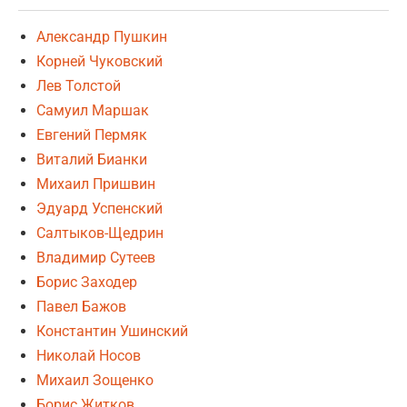
Александр Пушкин
Корней Чуковский
Лев Толстой
Самуил Маршак
Евгений Пермяк
Виталий Бианки
Михаил Пришвин
Эдуард Успенский
Салтыков-Щедрин
Владимир Сутеев
Борис Заходер
Павел Бажов
Константин Ушинский
Николай Носов
Михаил Зощенко
Борис Житков