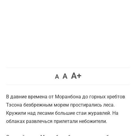
Увеличить
A+
Вернуть
Уменьшить
A
A
шрифт.
шрифт.
шрифт.
В давние времена от Моранбона до горных хребтов
Тэсона безбрежным морем простирались леса.
Кружили над лесами большие стаи журавлей. На
облаках развлечься прилетали небожители.