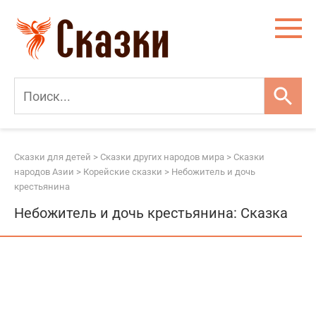
Перейти
к
контенту
Сказки для детей
>
Сказки других народов мира
>
Сказки
народов Азии
>
Корейские сказки
>
Небожитель и дочь
крестьянина
Небожитель и дочь крестьянина: Сказка