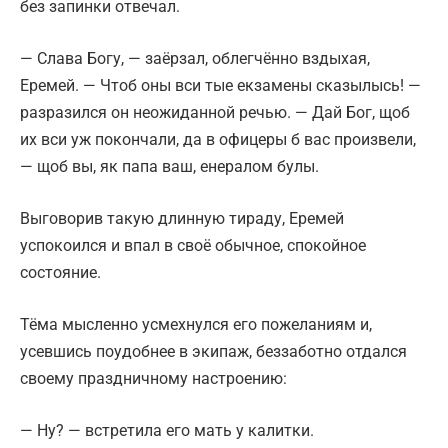
без запинки отвечал.
— Слава Богу, — заёрзал, облегчённо вздыхая,
Еремей. — Чтоб оны вси тые екзамены сказылысь! —
разразился он неожиданной речью. — Дай Бог, щоб
их вси уж покончали, да в офицеры б вас произвели,
— щоб вы, як папа ваш, енералом булы.
Выговорив такую длинную тираду, Еремей
успокоился и впал в своё обычное, спокойное
состояние.
Тёма мысленно усмехнулся его пожеланиям и,
усевшись поудобнее в экипаж, беззаботно отдался
своему праздничному настроению:
— Ну? — встретила его мать у калитки.