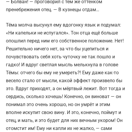
— Болван! — проговорил с тем же оттенком
пренебрежения отец. — В кузнецы отдам…
Тёма молча высунул ему вдогонку язык и подумал:
«Ни капельки не испугался». Тон отца ещё больше
опошлил перед ним его собственное положение. Нет!
Решительно ничего нет, за что бы уцепиться и
почувствовать себя хоть чуточку не так пошло и
гадко! И вдруг светлая мысль мелькнула в голове
Тёмы: отчего бы ему не умереть?! Ему даже как-то
весело стало от мысли, какой эффект произвело бы
это. Вдруг приходят, а он мёртвый лежит. Вот тогда и
сердись, сколько хочешь! Конечно, он виноват — он
понимал это очень хорошо, но он умрёт и этим
вполне искупит свою вину. И это, конечно, поймут и
отец, и мать, и это будет для них вечным укором! Он
отомстит им! Ему ни капли их не жалко, — сами