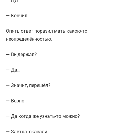
— Ну?
— Кончил…
Опять ответ поразил мать какою-то
неопределённостью.
— Выдержал?
— Да…
— Значит, перешёл?
— Верно…
— Да когда же узнать-то можно?
— Завтра, сказали.