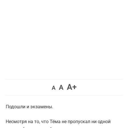
Увеличить
A+
Вернуть
Уменьшить
A
A
шрифт.
шрифт.
шрифт.
Подошли и экзамены.
Несмотря на то, что Тёма не пропускал ни одной