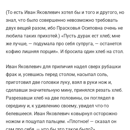
(То есть Иван Яковлевич хотел бы и того и другого, но
знал, что было совершенно невозможно требовать
двух вещей разом, ибо Прасковья Осиповна очень не
любила таких прихотей.) «Пусть дурак ест хлеб; мне
же лучше, — подумала про себя супруга, — останется
кофию лишняя порция». И бросила один хлеб на стол.
Иван Яковлевич для приличия надел сверх рубашки
фрак и, усевшись перед столом, насыпал соль,
приготовил две головки луку, взял в руки нож и,
сделавши значительную мину, принялся резать хлеб.
Разрезавши хлеб на две половины, он поглядел в
середину и, к удивлению своему, увидел что-то
белевшееся. Иван Яковлевич ковырнул осторожно
ножом и пощупал пальцем. «Плотное! — сказал он
сам про себя, — что бы это такое было?»