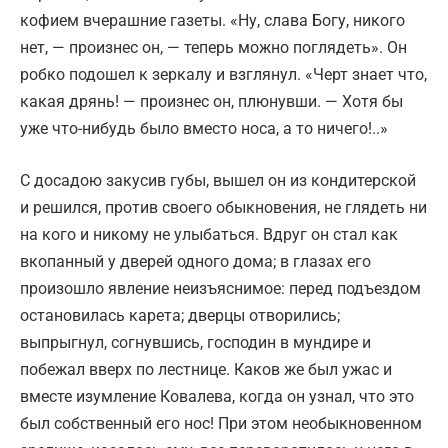
кофием вчерашние газеты. «Ну, слава Богу, никого
нет, — произнес он, — теперь можно поглядеть». Он
робко подошел к зеркалу и взглянул. «Черт знает что,
какая дрянь! — произнес он, плюнувши. — Хотя бы
уже что-нибудь было вместо носа, а то ничего!..»
С досадою закусив губы, вышел он из кондитерской
и решился, против своего обыкновения, не глядеть ни
на кого и никому не улыбаться. Вдруг он стал как
вкопанный у дверей одного дома; в глазах его
произошло явление неизъяснимое: перед подъездом
остановилась карета; дверцы отворились;
выпрыгнул, согнувшись, господин в мундире и
побежал вверх по лестнице. Каков же был ужас и
вместе изумление Ковалева, когда он узнал, что это
был собственный его нос! При этом необыкновенном