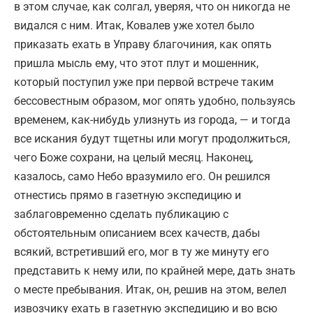
в этом случае, как солгал, уверяя, что он никогда не
видался с ним. Итак, Ковалев уже хотел было
приказать ехать в Управу благочиния, как опять
пришла мысль ему, что этот плут и мошенник,
который поступил уже при первой встрече таким
бессовестным образом, мог опять удобно, пользуясь
временем, как-нибудь улизнуть из города, — и тогда
все искания будут тщетны или могут продолжиться,
чего Боже сохрани, на целый месяц. Наконец,
казалось, само Небо вразумило его. Он решился
отнестись прямо в газетную экспедицию и
заблаговременно сделать публикацию с
обстоятельным описанием всех качеств, дабы
всякий, встретивший его, мог в ту же минуту его
представить к нему или, по крайней мере, дать знать
о месте пребывания. Итак, он, решив на этом, велел
извозчику ехать в газетную экспедицию и во всю