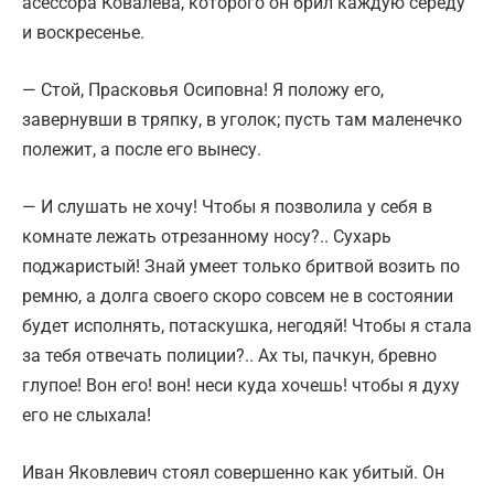
асессора Ковалева, которого он брил каждую середу
и воскресенье.
— Стой, Прасковья Осиповна! Я положу его,
завернувши в тряпку, в уголок; пусть там маленечко
полежит, а после его вынесу.
— И слушать не хочу! Чтобы я позволила у себя в
комнате лежать отрезанному носу?.. Сухарь
поджаристый! Знай умеет только бритвой возить по
ремню, а долга своего скоро совсем не в состоянии
будет исполнять, потаскушка, негодяй! Чтобы я стала
за тебя отвечать полиции?.. Ах ты, пачкун, бревно
глупое! Вон его! вон! неси куда хочешь! чтобы я духу
его не слыхала!
Иван Яковлевич стоял совершенно как убитый. Он