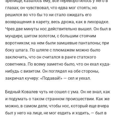
зрелище, казалось ему, все переворотилось у него в
глазах; он чувствовал, что едва мог стоять; но
решился во что бы то ни стало ожидать его
возвращения в карету, весь дрожа, как в лихорадке.
Чрез две минуты нос действительно вышел. Он был в
мундире, шитом золотом, с большим стоячим
воротником; на нем были замшевые панталоны; при
боку шпага. По шляпе с плюмажем можно было
заключить, что он считался в ранге статского
советника. По всему заметно было, что он ехал куда-
нибудь с визитом. Он поглядел на обе стороны,
закричал кучеру: «Подавай!» — сел и уехал.
Бедный Ковалев чуть не сошел с ума. Он не знал, как
и подумать о таком странном происшествии. Как же
можно, в самом деле, чтобы нос, который еще вчера
был у него на лице, не мог ездить и ходить, — был в