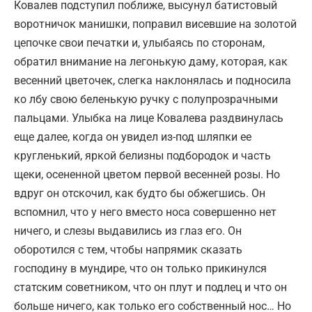
Ковалев подступил поближе, высунул батистовый
воротничок манишки, поправил висевшие на золотой
цепочке свои печатки и, улыбаясь по сторонам,
обратил внимание на легонькую даму, которая, как
весенний цветочек, слегка наклонялась и подносила
ко лбу свою беленькую ручку с полупрозрачными
пальцами. Улыбка на лице Ковалева раздвинулась
еще далее, когда он увидел из-под шляпки ее
кругленький, яркой белизны подбородок и часть
щеки, осененной цветом первой весенней розы. Но
вдруг он отскочил, как будто бы обжегшись. Он
вспомнил, что у него вместо носа совершенно нет
ничего, и слезы выдавились из глаз его. Он
оборотился с тем, чтобы напрямик сказать
господину в мундире, что он только прикинулся
статским советником, что он плут и подлец и что он
больше ничего, как только его собственный нос… Но