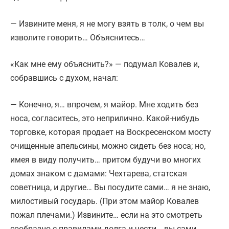
— Извините меня, я не могу взять в толк, о чем вы
изволите говорить… Объяснитесь…
«Как мне ему объяснить?» — подумал Ковалев и,
собравшись с духом, начал:
— Конечно, я… впрочем, я майор. Мне ходить без
носа, согласитесь, это неприлично. Какой-нибудь
торговке, которая продает на Воскресенском мосту
очищенные апельсины, можно сидеть без носа; но,
имея в виду получить… притом будучи во многих
домах знаком с дамами: Чехтарева, статская
советница, и другие… Вы посудите сами… я не знаю,
милостивый государь. (При этом майор Ковалев
пожал плечами.) Извините… если на это смотреть
сообразно с правилами долга и чести… вы сами