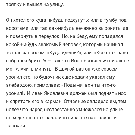
тряпку и вышел на улицу.
Он хотел его куда-нибудь подсунуть: или в тумбу под
воротами, или так как-нибудь нечаянно выронить, да
и повернуть в переулок. Но, на беду, ему попадался
какой-нибудь знакомый человек, который начинал
тотчас запросом: «Куда идешь?», или: «Кого так рано
собрался брить?» — так что Иван Яковлевич никак не
мог улучить минуты. В другой раз он уже совсем
уронил его, но будочник еще издали указал ему
алебардою, примолвив: «Подыми! вон ты что-то
уронил!» И Иван Яковлевич должен был поднять нос
и спрятать его в карман. Отчаяние овладело им, тем
более что народ беспрестанно умножался на улице,
по мере того так начали отпираться магазины и
лавочки.