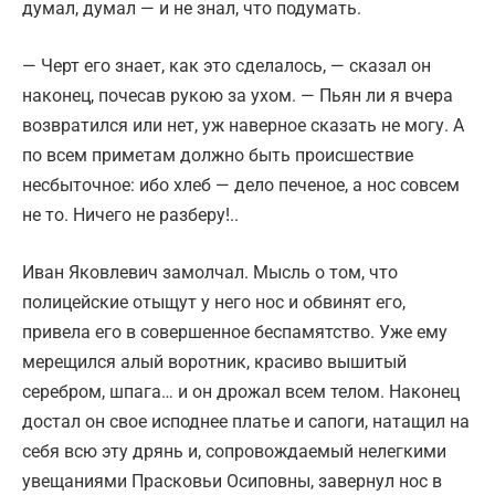
думал, думал — и не знал, что подумать.
— Черт его знает, как это сделалось, — сказал он
наконец, почесав рукою за ухом. — Пьян ли я вчера
возвратился или нет, уж наверное сказать не могу. А
по всем приметам должно быть происшествие
несбыточное: ибо хлеб — дело печеное, а нос совсем
не то. Ничего не разберу!..
Иван Яковлевич замолчал. Мысль о том, что
полицейские отыщут у него нос и обвинят его,
привела его в совершенное беспамятство. Уже ему
мерещился алый воротник, красиво вышитый
серебром, шпага… и он дрожал всем телом. Наконец
достал он свое исподнее платье и сапоги, натащил на
себя всю эту дрянь и, сопровождаемый нелегкими
увещаниями Прасковьи Осиповны, завернул нос в