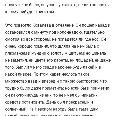
носа уже не было; он успел ускакать, вероятно опять
к кому-нибудь с визитом.
Это повергло Ковалева в отчаяние. Он пошел назад и
остановился с минуту под колоннадою, тщательно
смотря во все стороны, не попадется ли где нос. Он
очень хорошо помнил, что шляпа на нем была с
плюмажем и мундир с золотым шитьем; но шинель
не заметил, ни цвета его кареты, ни лошадей, ни даже
того, был ли у него сзади какой-нибудь лакей и в
какой ливрее. Притом карет неслось такое
множество взад и вперед и с такою быстротою, что
трудно было даже приметить; но если бы и приметил
он какую-нибудь из них, то не имел бы никаких
средств остановить. День был прекрасный и
солнечный. На Невском народу была тьма; дам