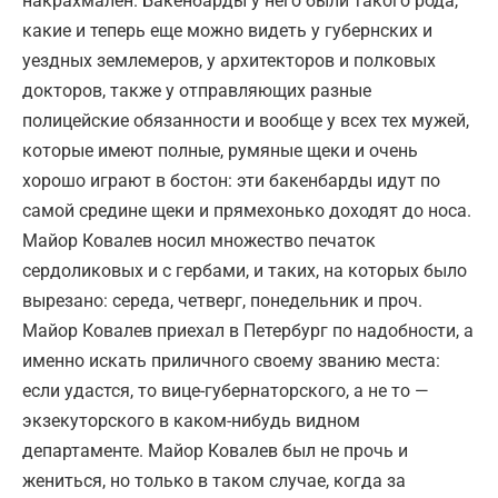
накрахмален. Бакенбарды у него были такого рода,
какие и теперь еще можно видеть у губернских и
уездных землемеров, у архитекторов и полковых
докторов, также у отправляющих разные
полицейские обязанности и вообще у всех тех мужей,
которые имеют полные, румяные щеки и очень
хорошо играют в бостон: эти бакенбарды идут по
самой средине щеки и прямехонько доходят до носа.
Майор Ковалев носил множество печаток
сердоликовых и с гербами, и таких, на которых было
вырезано: середа, четверг, понедельник и проч.
Майор Ковалев приехал в Петербург по надобности, а
именно искать приличного своему званию места:
если удастся, то вице-губернаторского, а не то —
экзекуторского в каком-нибудь видном
департаменте. Майор Ковалев был не прочь и
жениться, но только в таком случае, когда за