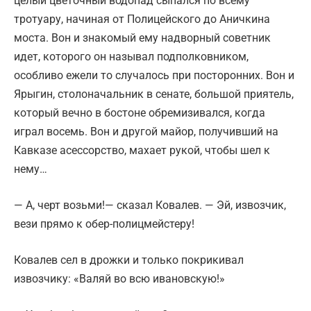
целый цветочный водопад сыпался по всему
тротуару, начиная от Полицейского до Аничкина
моста. Вон и знакомый ему надворный советник
идет, которого он называл подполковником,
особливо ежели то случалось при посторонних. Вон и
Ярыгин, столоначальник в сенате, большой приятель,
который вечно в бостоне обремизивался, когда
играл восемь. Вон и другой майор, получивший на
Кавказе асессорство, махает рукой, чтобы шел к
нему…
— А, черт возьми!— сказал Ковалев. — Эй, извозчик,
вези прямо к обер-полицмейстеру!
Ковалев сел в дрожки и только покрикивал
извозчику: «Валяй во всю ивановскую!»