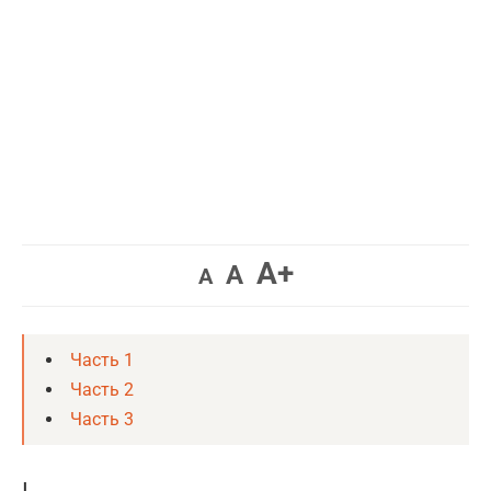
Увеличить
A+
Вернуть
Уменьшить
A
A
шрифт.
шрифт.
шрифт.
Часть 1
Часть 2
Часть 3