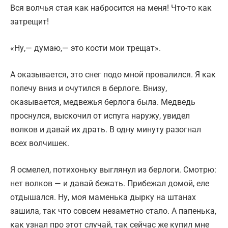
Вся волчья стая как набросится на меня! Что-то как
затрещит!
«Ну,— думаю,— это кости мои трещат».
А оказывается, это снег подо мной провалился. Я как
полечу вниз и очутился в берлоге. Внизу,
оказывается, медвежья берлога была. Медведь
проснулся, выскочил от испуга наружу, увидел
волков и давай их драть. В одну минуту разогнал
всех волчишек.
Я осмелел, потихоньку выглянул из берлоги. Смотрю:
нет волков — и давай бежать. Прибежал домой, еле
отдышался. Ну, моя маменька дырку на штанах
зашила, так что совсем незаметно стало. А папенька,
как узнал про этот случай, так сейчас же купил мне