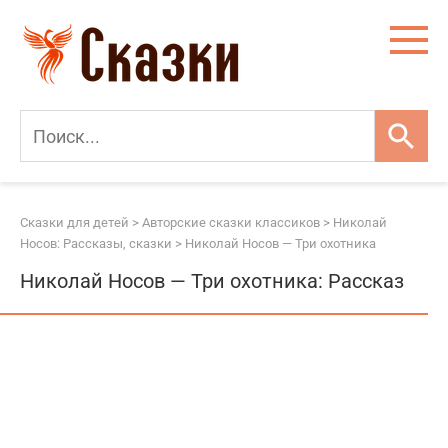
Перейти
к
контенту
Сказки для детей
>
Авторские сказки классиков
>
Николай
Носов: Рассказы, сказки
>
Николай Носов — Три охотника
Николай Носов — Три охотника: Рассказ