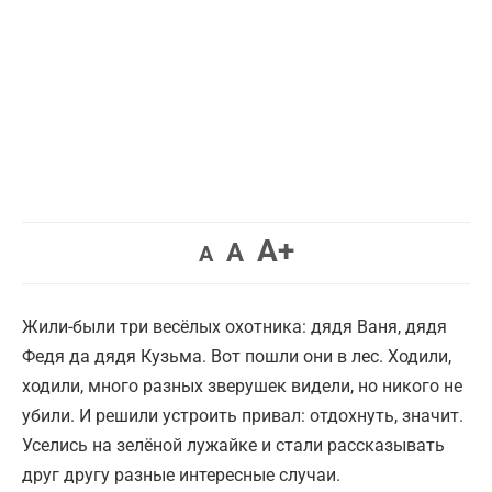
Увеличить
A+
Вернуть
Уменьшить
A
A
шрифт.
шрифт.
шрифт.
Жили-были три весёлых охотника: дядя Ваня, дядя
Федя да дядя Кузьма. Вот пошли они в лес. Ходили,
ходили, много разных зверушек видели, но никого не
убили. И решили устроить привал: отдохнуть, значит.
Уселись на зелёной лужайке и стали рассказывать
друг другу разные интересные случаи.