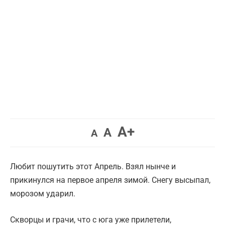
Увеличить
A+
Вернуть
Уменьшить
A
A
шрифт.
шрифт.
шрифт.
Любит пошутить этот Апрель. Взял нынче и
прикинулся на первое апреля зимой. Снегу высыпал,
морозом ударил.
Скворцы и грачи, что с юга уже прилетели,