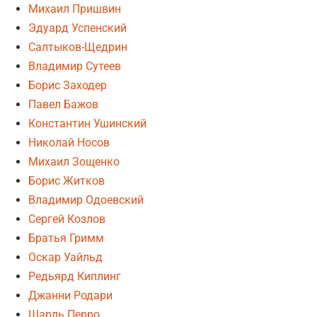
Михаил Пришвин
Эдуард Успенский
Салтыков-Щедрин
Владимир Сутеев
Борис Заходер
Павел Бажов
Константин Ушинский
Николай Носов
Михаил Зощенко
Борис Житков
Владимир Одоевский
Сергей Козлов
Братья Гримм
Оскар Уайльд
Редьярд Киплинг
Джанни Родари
Шарль Перро