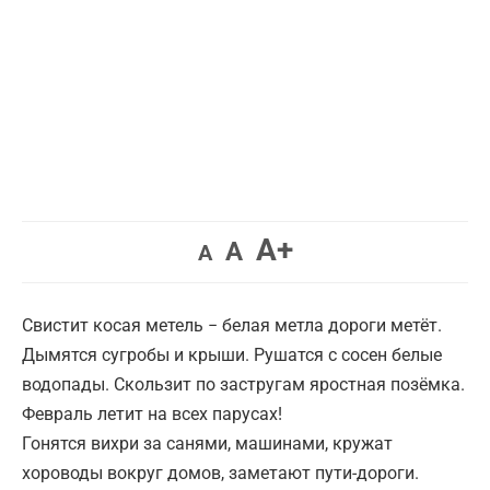
Увеличить
A+
Вернуть
Уменьшить
A
A
шрифт.
шрифт.
шрифт.
Свистит косая метель − белая метла дороги метёт.
Дымятся сугробы и крыши. Рушатся с сосен белые
водопады. Скользит по застругам яростная позёмка.
Февраль летит на всех парусах!
Гонятся вихри за санями, машинами, кружат
хороводы вокруг домов, заметают пути-дороги.