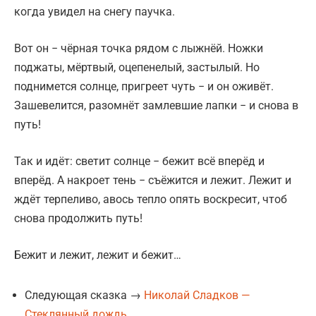
когда увидел на снегу паучка.
Вот он − чёрная точка рядом с лыжнёй. Ножки
поджаты, мёртвый, оцепенелый, застылый. Но
поднимется солнце, пригреет чуть − и он оживёт.
Зашевелится, разомнёт замлевшие лапки − и снова в
путь!
Так и идёт: светит солнце − бежит всё вперёд и
вперёд. А накроет тень − съёжится и лежит. Лежит и
ждёт терпеливо, авось тепло опять воскресит, чтоб
снова продолжить путь!
Бежит и лежит, лежит и бежит…
Следующая сказка →
Николай Сладков —
Стеклянный дождь