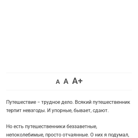
Увеличить
A+
Вернуть
Уменьшить
A
A
шрифт.
шрифт.
шрифт.
Путешествие − трудное дело. Всякий путешественник
терпит невзгоды. И упорные, бывает, сдают.
Но есть путешественники беззаветные,
непоколебимые, просто отчаянные. О них я подумал,