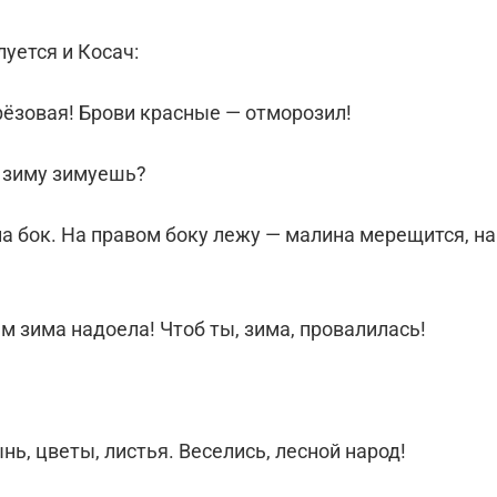
уется и Косач:
ерёзовая! Брови красные — отморозил!
, зиму зимуешь?
на бок. На правом боку лежу — малина мерещится, на
м зима надоела! Чтоб ты, зима, провалилась!
нь, цветы, листья. Веселись, лесной народ!