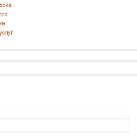
орока
сто
хи
услуг