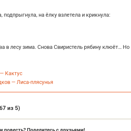
, подпрыгнула, на ёлку взлетела и крикнула:
ва в лесу зима. Снова Свиристель рябину клюёт… Но
— Кактус
ков — Лиса-плясунья
,67
из 5)
и повесть? Поделитесь с друзьями!