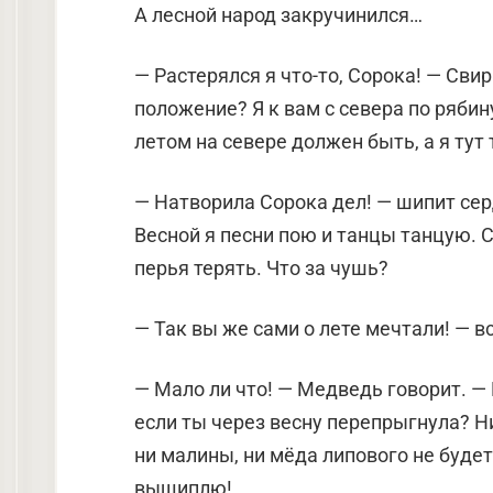
А лесной народ закручинился…
— Растерялся я что-то, Сорока! — Сви
положение? Я к вам с севера по рябину
летом на севере должен быть, а я тут 
— Натворила Сорока дел! — шипит сер
Весной я песни пою и танцы танцую. 
перья терять. Что за чушь?
— Так вы же сами о лете мечтали! — в
— Мало ли что! — Медведь говорит. — 
если ты через весну перепрыгнула? Ни
ни малины, ни мёда липового не будет
выщиплю!