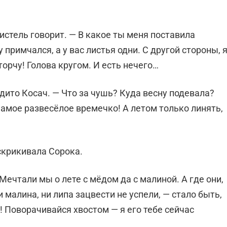
ристель говорит. — В какое ты меня поставила
 примчался, а у вас листья одни. С другой стороны, 
торчу! Голова кругом. И есть нечего…
дито Косач. — Что за чушь? Куда весну подевала?
Самое развесёлое времечко! А летом только линять,
скрикивала Сорока.
Мечтали мы о лете с мёдом да с малиной. А где они,
 малина, ни липа зацвести не успели, — стало быть,
! Поворачивайся хвостом — я его тебе сейчас