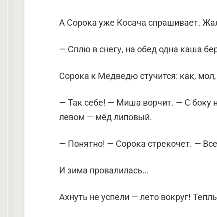
А Сорока уже Косача спрашивает. Жал
— Сплю в снегу, на обед одна каша б
Сорока к Медведю стучится: как, мол
— Так себе! — Миша ворчит. — С боку 
левом — мёд липовый.
— Понятно! — Сорока стрекочет. — Все
И зима провалилась…
Ахнуть не успели — лето вокруг! Теплы