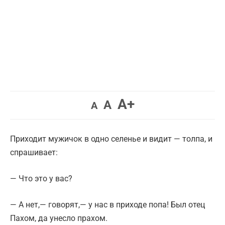
Увеличить
A+
Вернуть
Уменьшить
A
A
шрифт.
шрифт.
шрифт.
Приходит мужичок в одно селенье и видит — толпа, и
спрашивает:
— Что это у вас?
— А нет,— говорят,— у нас в приходе попа! Был отец
Пахом, да унесло прахом.