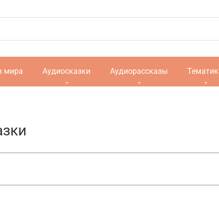
в мира
Аудиосказки
Аудиорассказы
Тематик
азки