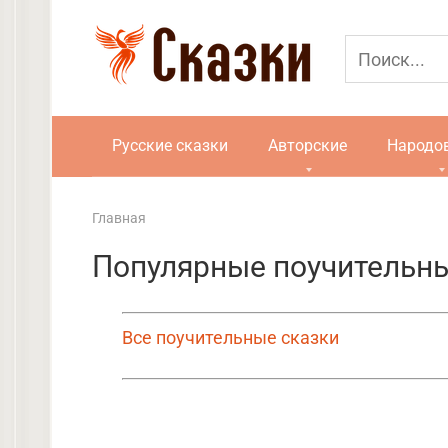
Перейти
к
контенту
Русские сказки
Авторские
Народо
Главная
Популярные поучительны
Все поучительные сказки