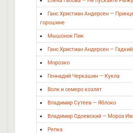
Елена Габова — Не пускайте Рыж
Ганс Христиан Андерсен — Принц
горошине
Мышонок Пик
Ганс Христиан Андерсен — Гадкий
Морозко
Геннадий Черкашин — Кукла
Волк и семеро козлят
Владимир Сутеев — Яблоко
Владимир Одоевский — Мороз Ив
Репка