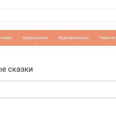
в мира
Аудиосказки
Аудиорассказы
Тематик
е сказки