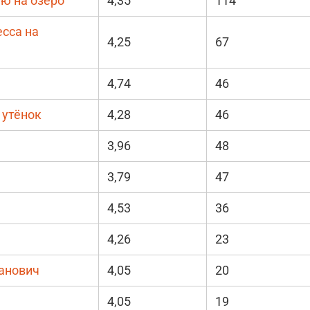
ую на озеро
4,35
114
есса на
4,25
67
4,74
46
 утёнок
4,28
46
3,96
48
3,79
47
4,53
36
4,26
23
анович
4,05
20
4,05
19