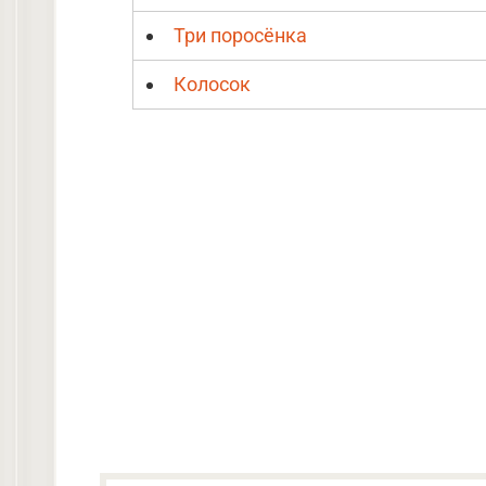
Три поросёнка
Колосок