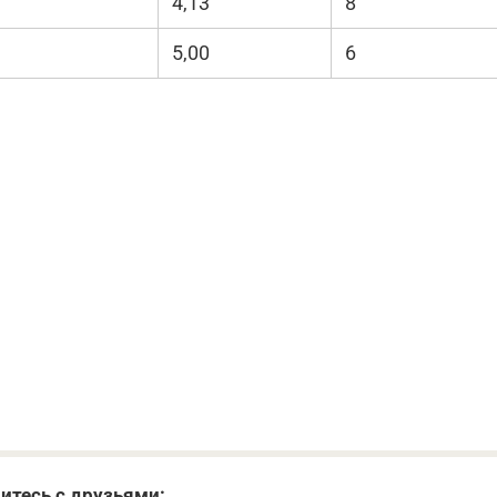
4,13
8
5,00
6
итесь с друзьями: