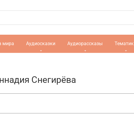
в мира
Аудиосказки
Аудиорассказы
Тематик
ннадия Снегирёва