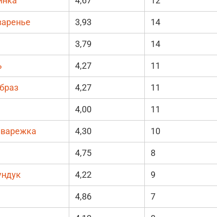
инка
4,67
12
варенье
3,93
14
3,79
14
ь
4,27
11
браз
4,27
11
4,00
11
 варежка
4,30
10
4,75
8
ундук
4,22
9
4,86
7