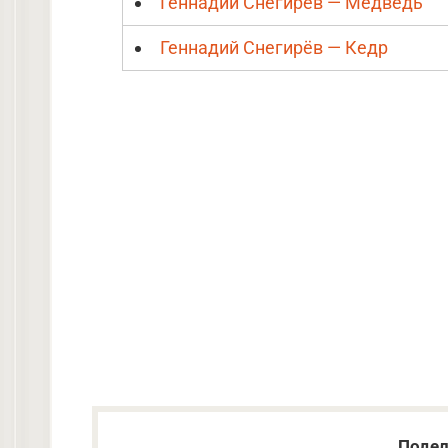
Геннадий Снегирёв — Медведь
Геннадий Снегирёв — Кедр
Подел