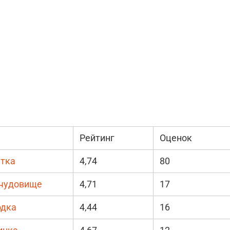
Рейтинг
Оценок
атка
4,74
80
 чудовище
4,71
17
одка
4,44
16