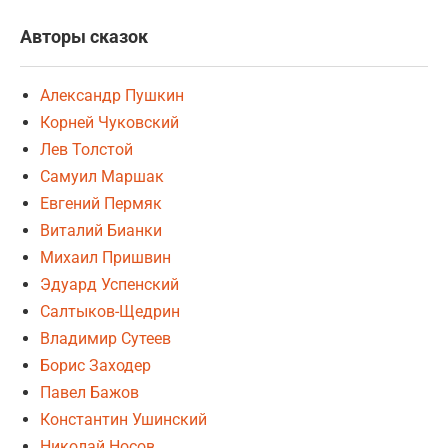
Авторы сказок
Александр Пушкин
Корней Чуковский
Лев Толстой
Самуил Маршак
Евгений Пермяк
Виталий Бианки
Михаил Пришвин
Эдуард Успенский
Салтыков-Щедрин
Владимир Сутеев
Борис Заходер
Павел Бажов
Константин Ушинский
Николай Носов