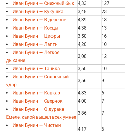
Иван Бунин — Снежный бык
4,33
127
Иван Бунин — Кукушка
3,48
23
Иван Бунин — В деревне
4,39
18
Иван Бунин — Косцы
4,38
13
Иван Бунин — Цифры
3,50
16
Иван Бунин — Лапти
4,20
10
Иван Бунин — Легкое
3,08
12
дыхание
Иван Бунин — Танька
3,50
10
Иван Бунин — Солнечный
3,56
9
удар
Иван Бунин — Кавказ
4,83
6
Иван Бунин — Сверчок
4,00
7
Иван Бунин — О дураке
3,86
7
Емеле, какой вышел всех умнее
Иван Бунин — Чистый
4,17
6