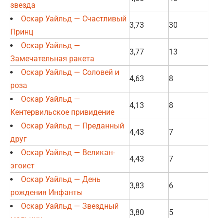
звезда
Оскар Уайльд — Счастливый
3,73
30
Принц
Оскар Уайльд —
3,77
13
Замечательная ракета
Оскар Уайльд — Соловей и
4,63
8
роза
Оскар Уайльд —
4,13
8
Кентервильское привидение
Оскар Уайльд — Преданный
4,43
7
друг
Оскар Уайльд — Великан-
4,43
7
эгоист
Оскар Уайльд — День
3,83
6
рождения Инфанты
Оскар Уайльд — Звездный
3,80
5