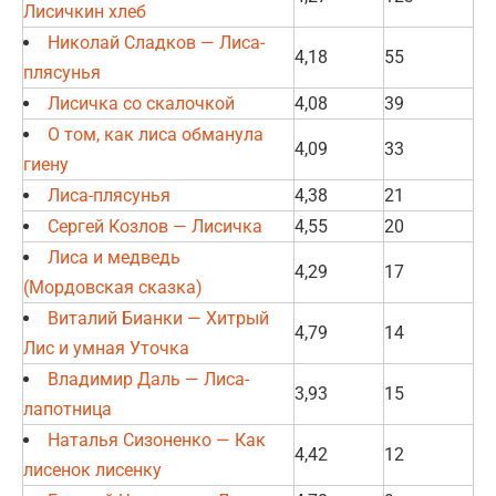
Лисичкин хлеб
Николай Сладков — Лиса-
4,18
55
плясунья
Лисичка со скалочкой
4,08
39
О том, как лиса обманула
4,09
33
гиену
Лиса-плясунья
4,38
21
Сергей Козлов — Лисичка
4,55
20
Лиса и медведь
4,29
17
(Мордовская сказка)
Виталий Бианки — Хитрый
4,79
14
Лис и умная Уточка
Владимир Даль — Лиса-
3,93
15
лапотница
Наталья Сизоненко — Как
4,42
12
лисенок лисенку