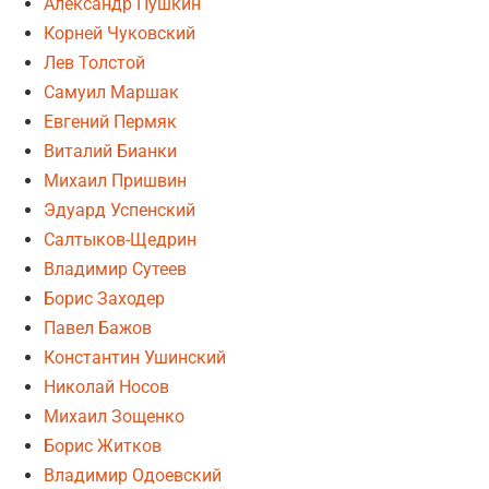
Александр Пушкин
Корней Чуковский
Лев Толстой
Самуил Маршак
Евгений Пермяк
Виталий Бианки
Михаил Пришвин
Эдуард Успенский
Салтыков-Щедрин
Владимир Сутеев
Борис Заходер
Павел Бажов
Константин Ушинский
Николай Носов
Михаил Зощенко
Борис Житков
Владимир Одоевский