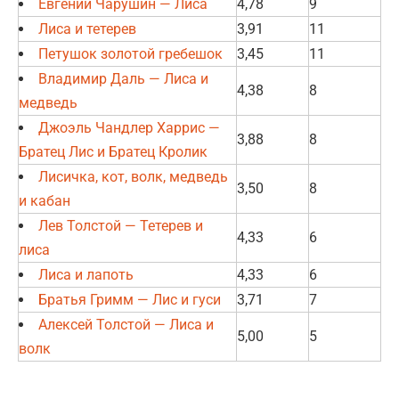
Евгений Чарушин — Лиса
4,78
9
Лиса и тетерев
3,91
11
Петушок золотой гребешок
3,45
11
Владимир Даль — Лиса и
4,38
8
медведь
Джоэль Чандлер Харрис —
3,88
8
Братец Лис и Братец Кролик
Лисичка, кот, волк, медведь
3,50
8
и кабан
Лев Толстой — Тетерев и
4,33
6
лиса
Лиса и лапоть
4,33
6
Братья Гримм — Лис и гуси
3,71
7
Алексей Толстой — Лиса и
5,00
5
волк